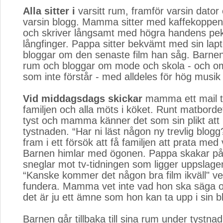
Alla sitter i
varsitt rum, framför varsin dator 
varsin blogg. Mamma sitter med kaffekoppen
och skriver långsamt med högra handens pe
långfinger. Pappa sitter bekvämt med sin lapt
bloggar om den senaste film han såg. Barnen
rum och bloggar om mode och skola - och om
som inte förstår - med alldeles för hög musik 
Vid middagsdags skickar
mamma ett mail til
familjen och alla möts i köket. Runt matborde
tyst och mamma känner det som sin plikt att 
tystnaden. “Har ni läst någon ny trevlig blo
fram i ett försök att få familjen att prata med
Barnen himlar med ögonen. Pappa skakar på
sneglar mot tv-tidningen som ligger uppslagen
“Kanske kommer det någon bra film ikväll" v
fundera. Mamma vet inte vad hon ska säga o
det är ju ett ämne som hon kan ta upp i sin b
Barnen går tillbaka till sina rum under tystn