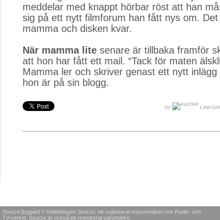
meddelar med knappt hörbar röst att han mås
sig på ett nytt filmforum han fått nys om. Det 
mamma och disken kvar.
När mamma lite
senare är tillbaka framför s
att hon har fått ett mail. “Tack för maten älskl
Mamma ler och skriver genast ett nytt inlägg 
hon är på sin blogg.
AV
LINA D
Sourze [loggan] © Nättidningen Sourze, ett registrerat massmedium hos Radio- och
TV-verket. Sourze är också ett registrerat varumärke.