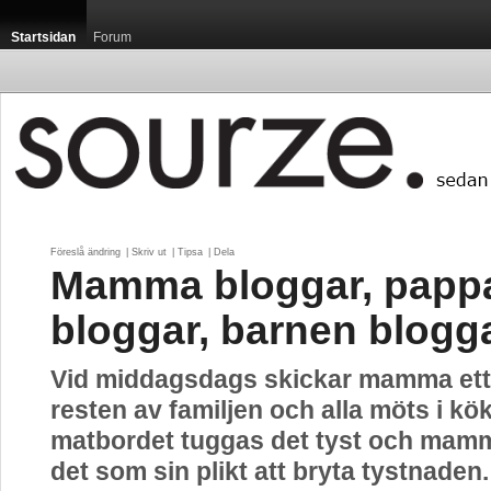
Startsidan
Forum
Föreslå ändring
| 
Skriv ut
| 
Tipsa
| 
Dela
Mamma bloggar, papp
bloggar, barnen blogg
Vid middagsdags skickar mamma ett m
resten av familjen och alla möts i kö
matbordet tuggas det tyst och mam
det som sin plikt att bryta tystnaden.