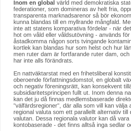
Inom en global
värld med demokratiska state
federationer, som domineras av helt fria, öp
transparenta marknadsarenor så bör ekonomin
kunna blandas till en myllrande mångfald. Me
inte att statens komparativa fördelar - när det
hot om våld eller våldsutövning - används för 
åstadkomma någon sorts tvingande kontamin
kortlek kan blandas hur som helst och hur lä
men ruter dam är fortfarande ruter dam, och 
har inte alls förändrats.
En nattväktarstat med en frihetsliberal konsti
oberoende författningsdomstol, en globalt väx
och negativ föreningsrätt, kan konsekvent til
subsidiaritetsprincipen fullt ut. Inom denna na
kan det ju då finnas medlemsbaserade direk
"välfärdsregioner", där alla som vill kan välja
regional valuta som ett parallellt alternativ till
valutan. Dessa regionala valutor kan då vara 
kontobaserade - det finns alltså inga sedlar 