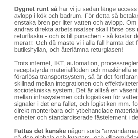
Dygnet runt så
har vi ju sedan länge access t
avlopp i kök och badrum. För detta så betalar
enstaka ören per liter vatten och avlopp. O
andras direkta arbetsinsatser skall förse oss
returflaska - och is till punschen - så kostar 
mera!!! Och då måste vi i alla fall hämta det 
butikshyllan, och återlämna returglasen!
Trots internet, IKT, automation, processregler
receptstyrda materialflöden och maskinella e
förarlösa transportsystem, så är det fortfar
skillnad mellan integrationen och effektivitete
sociotekniska system. Det är alltså en väsentl
mellan infrasystemen och logistiken för vatten
signaler i det ena fallet, och logistiken mm. f
direkt monterbara och ytbehandlade materia
enheter och standardiserade fästelement i det
Fattas det kanske
någon sorts "användarnas
på den globala och kvarters- och villaområd