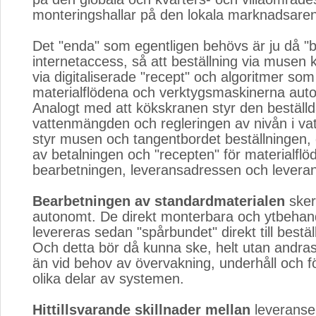
monteringshallar på den lokala marknadsare
Det "enda" som egentligen behövs är ju då "
internetaccess, så att beställning via musen 
via digitaliserade "recept" och algoritmer so
materialflödena och verktygsmaskinerna auto
Analogt med att kökskranen styr den beställ
vattenmängden och regleringen av nivån i vat
styr musen och tangentbordet beställningen,
av betalningen och "recepten" för materialflö
bearbetningen, leveransadressen och levera
Bearbetningen av standardmaterialen
sker
autonomt. De direkt monterbara och ytbehan
levereras sedan "spårbundet" direkt till bestä
Och detta bör då kunna ske, helt utan andras
än vid behov av övervakning, underhåll och f
olika delar av systemen.
Hittillsvarande skillnader mellan
leveranser