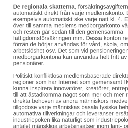
De regionala skatterna
, försäkringsavgifter
automatiskt direkt från varje medlemskonto. 
exempelvis automatiskt ske varje natt kl. 4. E
över till samma medlems medborgarkonto väl
och resten går sedan till den gemensamma
fattigdomsförsäkringen mm. Dessa konton re
förrän de börjar användas för vård, skola, o
arbetslöshet osv. Det som vid pensioneringen
medborgarkontona kan användas helt fritt av
pensionärer.
Politiskt konfliktlösa medlemsbaserade direk
regioner som har Internet som gemensamt IK
kunna inspirera innovatörer, kreatörer, entrep
till att åstadkomma något som mer och mer 
direkta behoven av andra människors medver
tillgodose varje människas basala fysiska beh
automativa tillverkningar och leveranser ersät
industriepoken lika naturligt som industriepo
antalet mänskliga arbetsinsatser inom lant- o