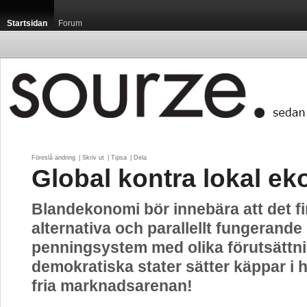
Startsidan
Forum
Föreslå ändring
| 
Skriv ut
| 
Tipsa
| 
Dela
Global kontra lokal e
Blandekonomi bör innebära att det f
alternativa och parallellt fungerande
penningsystem med olika förutsättnin
demokratiska stater sätter käppar i 
fria marknadsarenan!