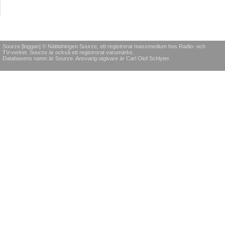
Sourze [loggan] © Nättidningen Sourze, ett registrerat massmedium hos Radio- och
TV-verket. Sourze är också ett registrerat varumärke.
Databasens namn är Sourze. Ansvarig utgivare är Carl Olof Schlyter.