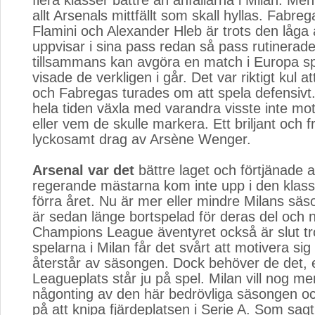
flera klasser bättre än anfallarna i Milan. Men
allt Arsenals mittfällt som skall hyllas. Fabre
Flamini och Alexander Hleb är trots den låga 
uppvisar i sina pass redan så pass rutinerade
tillsammans kan avgöra en match i Europa sp
visade de verkligen i går. Det var riktigt kul a
och Fabregas turades om att spela defensivt
hela tiden växla med varandra visste inte mo
eller vem de skulle markera. Ett briljant och f
lyckosamt drag av Arsène Wenger.
Arsenal var det
bättre laget och förtjänade at
regerande mästarna kom inte upp i den klass
förra året. Nu är mer eller mindre Milans säs
är sedan länge bortspelad för deras del och 
Champions League äventyret också är slut tro
spelarna i Milan får det svårt att motivera si
återstår av säsongen. Dock behöver de det,
Leagueplats står ju på spel. Milan vill nog me
någonting av den här bedrövliga säsongen o
på att knipa fjärdeplatsen i Serie A. Som sagt