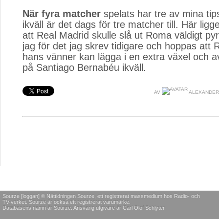
När fyra matcher
spelats har tre av mina tips
ikväll är det dags för tre matcher till. Här ligg
att Real Madrid skulle slå ut Roma väldigt pyrt
jag för det jag skrev tidigare och hoppas att
hans vänner kan lägga i en extra växel och
på Santiago Bernabéu ikväll.
AV
ALEXANDER
Sourze [loggan] © Nättidningen Sourze, ett registrerat massmedium hos Radio- och
TV-verket. Sourze är också ett registrerat varumärke.
Databasens namn är Sourze. Ansvarig utgivare är Carl Olof Schlyter.