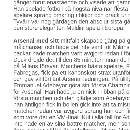
gånger förut enastående och visade att gamm
Han spelade fotboll på högsta nivå när flesta
spelare sprang omkring i blöjor och drack ur 
Tyvärr var nog gårdagen den absolut sista gå
den store eleganten Maldini spela i Europa.
Arsenal med sitt
mittfällt skapade gång på gå
målchanser och hade det inte varit för Milans
backar hade matchen varit avgjord redan i för
Dock dröjde det till den 85 minuten innan de 
på Milans försvar. Matchens bästa spelare, 
Fabregas, fick på ett kanonskott strax utanfö
och gav välförtjänt Arsenal ledningen. På tillä
Emmanuel Adebayor göra sitt första Champi
för Arsenal. Han hade ju en nick i ribban på ö
första matchen och den glädje som Adebayor
han äntligen fick in bollen gick inte att ta mist
matchen redan var avgjord sprang han och fir
som vore det en VM-final. Kul i alla fall för 
inte hade en av sina bättre matcher, men so