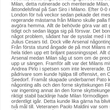
Milan, detta rutinerade och meriterade Milan,
åttondelsfinal på San Siro i Milano. Efter 0-0
London för två veckor sedan pekade det mes
regerande mästarna från Milano skulle palla f
avgöra hemma. Allt de behövde göra var att 
tidigt och sedan lägga sig på försvar. Det bor
något problem, sådant har de sysslat med i I
Julius Cesars tid. Dock ville Arsenal någontin
Från första stund ångade de på mot Milans m
hela tiden upp ett briljant passningsspel. Allt 
Arsenal medan Milan såg ut som om de precis
upp ur sängen. Framför allt var det Milans mit
Andrea Pirlo i spetsen som inte levererade.
pådrivare som kunde hjälpa till offensivt, en 
Seedorf. Framåt skapade underbarnet Pato 
någonting alls och den forne skyttekungen Fil
var ingenting annat än den forne skyttekung
riktigt stabil backlinje hade Milan förmodligen 
ordentligt igår. Detta kunde lika gärna ha bliv
två mål till. Veteranen Paolo Maldini var so