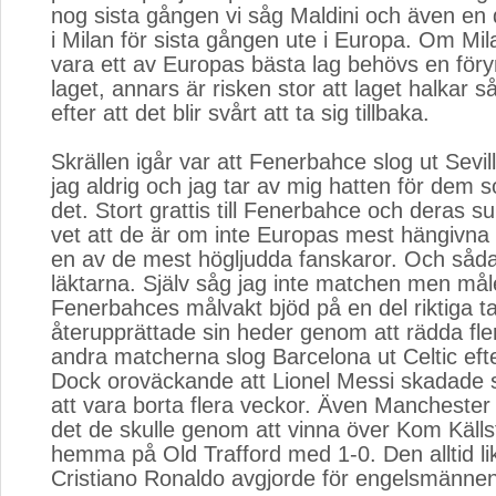
nog sista gången vi såg Maldini och även en 
i Milan för sista gången ute i Europa. Om Milan
vara ett av Europas bästa lag behövs en föry
laget, annars är risken stor att laget halkar s
efter att det blir svårt att ta sig tillbaka.
Skrällen igår var att Fenerbahce slog ut Sevil
jag aldrig och jag tar av mig hatten för dem 
det. Stort grattis till Fenerbahce och deras s
vet att de är om inte Europas mest hängivna
en av de mest högljudda fanskaror. Och såd
läktarna. Själv såg jag inte matchen men mål
Fenerbahces målvakt bjöd på en del riktiga t
återupprättade sin heder genom att rädda flera
andra matcherna slog Barcelona ut Celtic eft
Dock oroväckande att Lionel Messi skadade s
att vara borta flera veckor. Även Manchester
det de skulle genom att vinna över Kom Käll
hemma på Old Trafford med 1-0. Den alltid lik
Cristiano Ronaldo avgjorde för engelsmännen