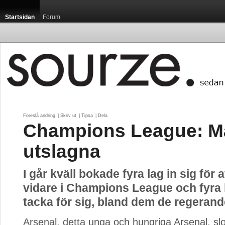
Startsidan
Forum
Föreslå ändring
| 
Skriv ut
| 
Tipsa
| 
Dela
Champions League: M
utslagna
I går kväll bokade fyra lag in sig för a
vidare i Champions League och fyra l
tacka för sig, bland dem de regeran
Arsenal, detta unga och hungriga Arsenal, slo