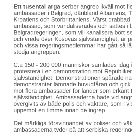
Ett tusental arga
serber angrep ikväll mot fle
ambassader i Belgrad, däribland Albaniens, T
Kroatiens och Storbrittaniens. Värst drabbad
ambassad, som vandaliserades och sattes i 
Belgradregeringen, som vill kanalisera bort 
och vrede över Kosovas självständighet, är p
och vissa regeringsmedlemmar har gått så lå
stödja angreppen.
C:a 150 - 200 000 människor samlades idag i 
protestera i en demonstration mot Republik
självständighet. Demonstrationen spårade när
demonstranter lämnade huvudfåran och gick t
mot flera ambassader för länder som erkänt
självständighet. Ambassaderna hade vid angrep
övergivits av både polis och väktare, som i vis
uppemot en timme innan de ingrep.
Det märkliga försvinnandet av poliser och väk
ambassaderna tyder på att serbiska regering