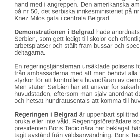
hand med i angreppen. Den amerikanska am
på nr 50, det serbiska inrikesministeriet på 
Knez Milos gata i centrala Belgrad.
Demonstrationen i Belgrad
hade anordnats 
Serbien, som gett ledigt till skolor och offentl
arbetsplatser och ställt fram bussar och speci
deltagarna.
En regeringstjänsteman ursäktade polisens f
från ambassaderna med att man behövt alla ti
styrkor för att kontrollera huvudfåran av dem
Men staten Serbien har ett ansvar för säkerh
huvudstaden, eftersom man själv anordnat d
och hetsat hundratusentals att komma till hu
Regeringen i Belgrad
är uppenbart splittrad 
bruka eller inte våld. Regeringsföreträdare s
presidenten Boris Tadic nära har beklagat h
tagit avstånd från våldsanvändning. Boris Tad