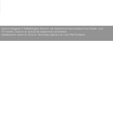
Sourze [loggan] © Nättidningen Sourze, ett registrerat massmedium hos Radio- och
TV-verket. Sourze är också ett registrerat varumärke.
Databasens namn är Sourze. Ansvarig utgivare är Carl Olof Schlyter.