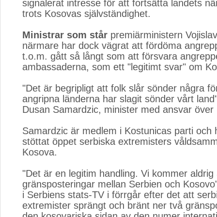
signalerat intresse för att fortsätta landets n
trots Kosovas självständighet.
Ministrar som står
premiärministern Vojislav
närmare har dock vägrat att fördöma angrep
t.o.m. gått så långt som att försvara angrep
ambassaderna, som ett "legitimt svar" om K
"Det är begripligt att folk slår sönder några f
angripna länderna har slagit sönder vårt land"
Dusan Samardzic, minister med ansvar över
Samardzic är medlem i Kostunicas parti och h
stöttat öppet serbiska extremisters våldsam
Kosova.
"Det är en legitim handling. Vi kommer aldrig
gränsposteringar mellan Serbien och Kosovo
i Serbiens stats-TV i förrgår efter det att serb
extremister sprängt och bränt ner två gränsp
den kosovariska sidan av den numer internati