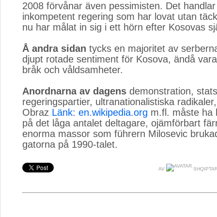
2008 förvånar även pessimisten. Det handla
inkompetent regering som har lovat utan täc
nu har målat in sig i ett hörn efter Kosovas sj
Å andra sidan
tycks en majoritet av serberna,
djupt rotade sentiment för Kosova, ändå vara 
bråk och våldsamheter.
Anordnarna av dagens
demonstration, stats
regeringspartier, ultranationalistiska radikaler
Obraz
Länk: en.wikipedia.org
m.fl. måste ha b
på det låga antalet deltagare, ojämförbart fä
enorma massor som führern Milosevic brukad
gatorna på 1990-talet.
AV
SHQIPTA