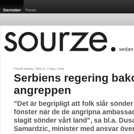
Startsidan
Forum
Föreslå ändring
| 
Skriv ut
| 
Tipsa
| 
Dela
Serbiens regering ba
angreppen
"Det är begripligt att folk slår sönde
fönster när de de angripna ambassa
slagit sönder vårt land", sa bl.a. Dus
Samardzic, minister med ansvar öve