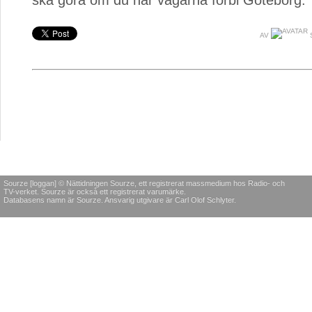
ska göra om du har vägarna förbi Göteborg.
AV
Sourze [loggan] © Nättidningen Sourze, ett registrerat massmedium hos Radio- och
TV-verket. Sourze är också ett registrerat varumärke.
Databasens namn är Sourze. Ansvarig utgivare är Carl Olof Schlyter.