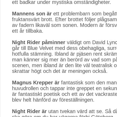
ett badkar under mystiska omständigheter.
Mannens son är
ett problembarn som begått 
fruktansvärt brott. Efter brottet följer plågs
av fadern likaväl som sonen. Modern är för
ett år tillbaka.
Night Rider påminner
väldigt om David Lync
går till Blue Velvet med dess obehagliga, surr
hotfulla stämning. Ibland är pjäsen rent sk
man känner sig mer än berörd av vad som p
scenen, men ibland är den lite väl teatralisk
skrattar högt och det är meningen också.
Magnus Krepper är
fantastisk som den manl
huvudrollen och tappar inte greppet en seku
är fantastiskt poetisk och ett av det vackraste
blev helt hänförd av föreställningen.
Night Rider är
utan tvekan värd att se. Så då