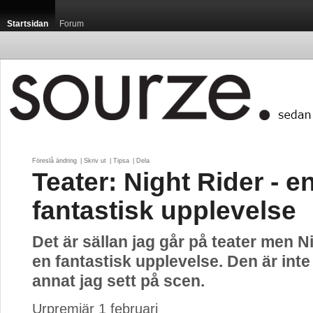
Startsidan
Forum
Föreslå ändring
| 
Skriv ut
| 
Tipsa
| 
Dela
Teater: Night Rider - e
fantastisk upplevelse
Det är sällan jag går på teater men N
en fantastisk upplevelse. Den är inte
annat jag sett på scen.
Urpremiär 1 februari