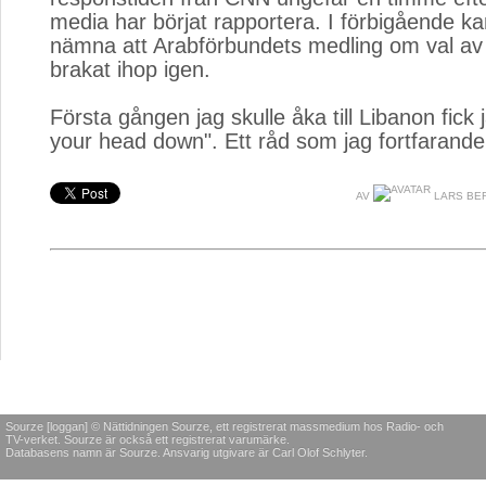
media har börjat rapportera. I förbigående k
nämna att Arabförbundets medling om val av 
brakat ihop igen.
Första gången jag skulle åka till Libanon fick
your head down". Ett råd som jag fortfarande 
AV
LARS BE
Sourze [loggan] © Nättidningen Sourze, ett registrerat massmedium hos Radio- och
TV-verket. Sourze är också ett registrerat varumärke.
Databasens namn är Sourze. Ansvarig utgivare är Carl Olof Schlyter.