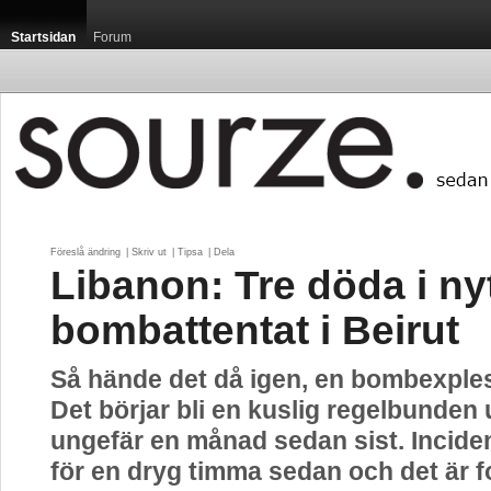
Startsidan
Forum
Föreslå ändring
| 
Skriv ut
| 
Tipsa
| 
Dela
Libanon: Tre döda i ny
bombattentat i Beirut
Så hände det då igen, en bombexplesi
Det börjar bli en kuslig regelbunden 
ungefär en månad sedan sist. Incid
för en dryg timma sedan och det är f