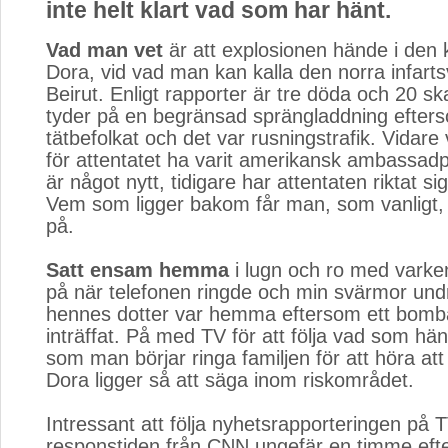
inte helt klart vad som har hänt.
Vad man vet
är att explosionen hände i den k
Dora, vid vad man kan kalla den norra infartsv
Beirut. Enligt rapporter är tre döda och 20 sk
tyder på en begränsad sprängladdning efter
tätbefolkat och det var rusningstrafik. Vidare
för attentatet ha varit amerikansk ambassadpe
är något nytt, tidigare har attentaten riktat si
Vem som ligger bakom får man, som vanligt, 
på.
Satt ensam hemma
i lugn och ro med varken 
på när telefonen ringde och min svärmor un
hennes dotter var hemma eftersom ett bomb
inträffat. På med TV för att följa vad som hä
som man börjar ringa familjen för att höra att a
Dora ligger så att säga inom riskområdet.
Intressant att följa nyhetsrapporteringen på T
responstiden från CNN ungefär en timme efter