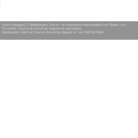
Sourze [loggan] © Nättidningen Sourze, ett registrerat massmedium hos Radio- och
TV-verket. Sourze är också ett registrerat varumärke.
Databasens namn är Sourze. Ansvarig utgivare är Carl Olof Schlyter.