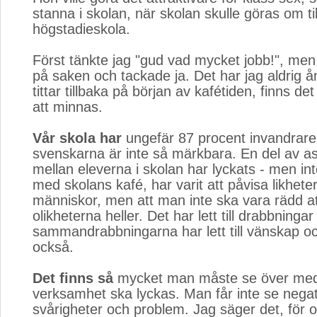
stanna i skolan, när skolan skulle göras om til
högstadieskola.
Först tänkte jag "gud vad mycket jobb!", men
på saken och tackade ja. Det har jag aldrig å
tittar tillbaka på början av kafétiden, finns de
att minnas.
Vår skola har
ungefär 87 procent invandrare,
svenskarna är inte så märkbara. En del av as
mellan eleverna i skolan har lyckats - men inte
med skolans kafé, har varit att påvisa likhet
människor, men att man inte ska vara rädd at
olikheterna heller. Det har lett till drabbninga
sammandrabbningarna har lett till vänskap oc
också.
Det finns så
mycket man måste se över med
verksamhet ska lyckas. Man får inte se negat
svårigheter och problem. Jag säger det, för o