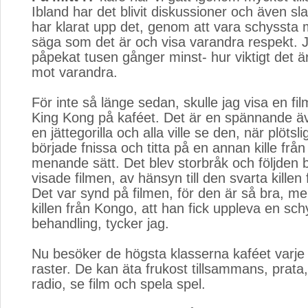
Ibland har det blivit diskussioner och även s
har klarat upp det, genom att vara schyssta 
säga som det är och visa varandra respekt. 
påpekat tusen gånger minst- hur viktigt det är
mot varandra.
För inte så länge sedan, skulle jag visa en fi
King Kong på kaféet. Det är en spännande ä
en jättegorilla och alla ville se den, när plötslig
började fnissa och titta på en annan kille frå
menande sätt. Det blev storbråk och följden bl
visade filmen, av hänsyn till den svarta killen
Det var synd på filmen, för den är så bra, men
killen från Kongo, att han fick uppleva en sch
behandling, tycker jag.
Nu besöker de högsta klasserna kaféet varje 
raster. De kan äta frukost tillsammans, prata
radio, se film och spela spel.