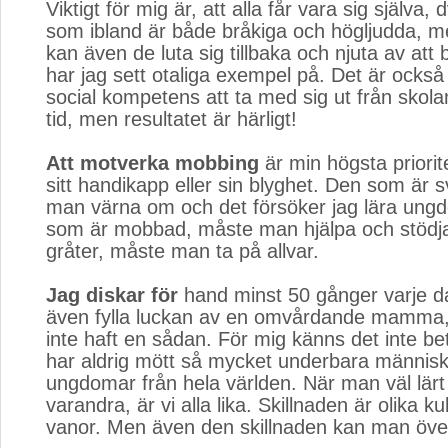
Viktigt för mig är, att alla får vara sig själva,
som ibland är både bråkiga och högljudda, me
kan även de luta sig tillbaka och njuta av att
har jag sett otaliga exempel på. Det är också v
social kompetens att ta med sig ut från skolan
tid, men resultatet är härligt!
Att motverka mobbing
är min högsta priorite
sitt handikapp eller sin blyghet. Den som är 
man värna om och det försöker jag lära un
som är mobbad, måste man hjälpa och stödj
gråter, måste man ta på allvar.
Jag diskar för
hand minst 50 gånger varje d
även fylla luckan av en omvårdande mamma,
inte haft en sådan. För mig känns det inte b
har aldrig mött så mycket underbara männis
ungdomar från hela världen. När man väl lär
varandra, är vi alla lika. Skillnaden är olika ku
vanor. Men även den skillnaden kan man öve