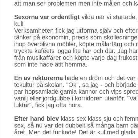
att man ser problemen men inte målen och ka
Sexorna var ordentligt
vilda när vi startade
kul!
Verksamheten fick jag utforma själv och efte
tänker på ekonomin, precis som skolledninge
ihop överblivna möbler, köpte målarfärg och
tryckte kaféets logga lite här och där. Jag hä
från musikaffärer och köpte varje dag frukost t
som inte hade ätit hemma.
En av rektorerna
hade en dröm och det var at
tekultur på skolan. "Ok", sa jag - och började 
par hopsamlade gamla kannor och vips spred 
vanilj eller jordgubbe i korridoren utanför. "Va
luktar", fick jag ofta höra.
Efter hand blev
klass sex klass sju och femm
sex, så nu var det dubbelt så många barn dä
året. Men det funkade! Det är kul med glada 