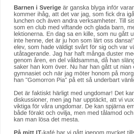
Barnen i Sverige
är ganska blyga inför varan
kommer ihåg, att det var jag, som fick dra ig
lunchen och även andra verksamheter. Till sis
som en club med viftande och glada barn, me
lektionerna. En dag sa en kille, som nu gått u
inte henne, det är ju hon som lärt oss dansa!
elev, som hade väldigt svårt för sig och var vä
utåtagerande. Jag har haft många duster m
genom åren, en del våldsamma, då han släng
saker han kom över. Nu har han gått ut nian 
gymnasiet och när jag möter honom på morg
han "Gomorron Pia" på ett så underbart vänlig
Det är faktiskt härligt med ungdomar! Det kan g
diskussioner, men jag har upptäckt, att vi vux
viktiga för våra ungdomar. De kan spjärna em
både förakt och ovilja, men med tålamod och
kan man lösa det mesta.
På mitt IT
-kafé har vi gått igenom mycket ti