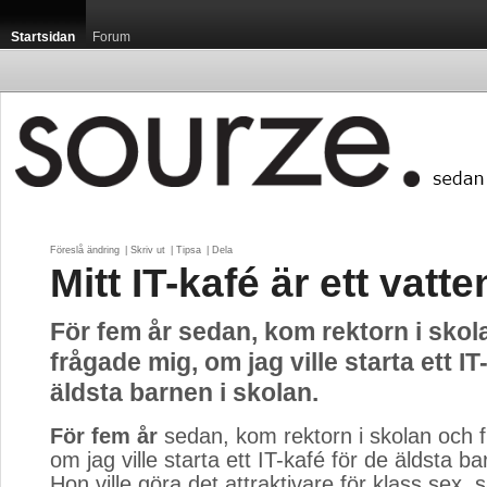
Startsidan
Forum
Föreslå ändring
| 
Skriv ut
| 
Tipsa
| 
Dela
Mitt IT-kafé är ett vatt
För fem år sedan, kom rektorn i skol
frågade mig, om jag ville starta ett IT
äldsta barnen i skolan.
För fem år
sedan, kom rektorn i skolan och f
om jag ville starta ett IT-kafé för de äldsta ba
Hon ville göra det attraktivare för klass sex, s