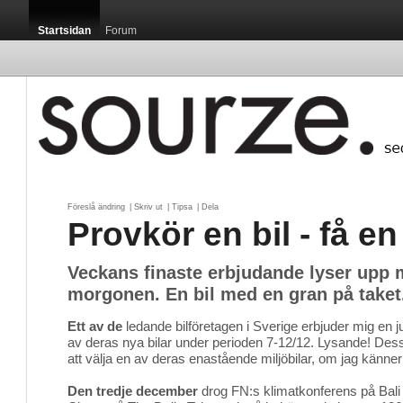
Startsidan
Forum
Föreslå ändring
| 
Skriv ut
| 
Tipsa
| 
Dela
Provkör en bil - få en
Veckans finaste erbjudande lyser upp 
morgonen. En bil med en gran på taket
Ett av de
ledande bilföretagen i Sverige erbjuder mig en j
av deras nya bilar under perioden 7-12/12. Lysande! Dessu
att välja en av deras enastående miljöbilar, om jag känner 
Den tredje december
drog FN:s klimatkonferens på Bali i