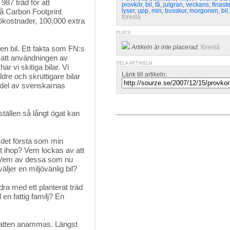
987 träd för att
provkör
,
bil
,
få
,
julgran
,
veckans
,
finast
å Carbon Footprint
lyser
,
upp
,
min
,
busskur
,
morgonen
,
bil
föreslå
ljökostnader, 100,000 extra
PLATS
Artikeln är inte placerad.
föreslå
en bil. Ett fakta som FN:s 
r att användningen av
DELA ARTIKELN
r vi skitiga bilar. Vi
Länk till artikeln:
dre och skruttigare bilar
jedel av svenskarnas
tällen så långt ögat kan 
det första som min
et ihop? Vem lockas av att
k. Vem av dessa som nu
äljer en miljövänlig bil?
dra med ett planterat träd 
 en fattig familj? En
batten anammas. Längst