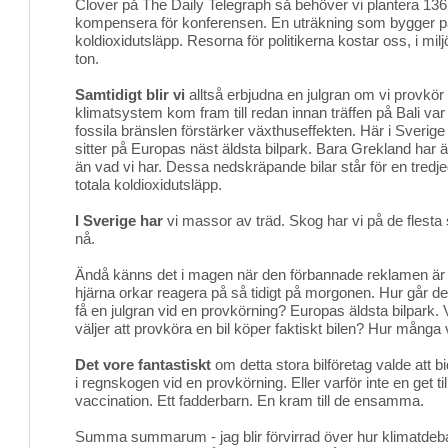
Clover på The Daily Telegraph så behöver vi plantera 136 
kompensera för konferensen. En uträkning som bygger p
koldioxidutsläpp. Resorna för politikerna kostar oss, i mi
ton.
Samtidigt blir vi
alltså erbjudna en julgran om vi provkör 
klimatsystem kom fram till redan innan träffen på Bali va
fossila bränslen förstärker växthuseffekten. Här i Sverige ha
sitter på Europas näst äldsta bilpark. Bara Grekland har äl
än vad vi har. Dessa nedskräpande bilar står för en tred
totala koldioxidutsläpp.
I Sverige har
vi massor av träd. Skog har vi på de flesta s
nå.
Ändå känns det i magen när den förbannade reklamen är 
hjärna orkar reagera på så tidigt på morgonen. Hur går d
få en julgran vid en provkörning? Europas äldsta bilpar
väljer att provköra en bil köper faktiskt bilen? Hur många v
Det vore fantastiskt
om detta stora bilföretag valde att bi
i regnskogen vid en provkörning. Eller varför inte en get till
vaccination. Ett fadderbarn. En kram till de ensamma.
Summa summarum - jag blir förvirrad över hur klimatde