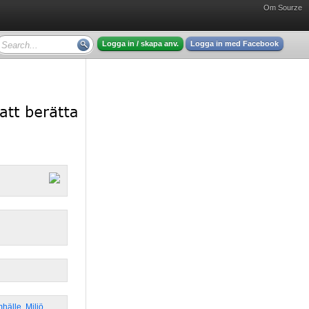
Om Sourze
Logga in / skapa anv.
Logga in med Facebook
mhälle
,
Miljö
,