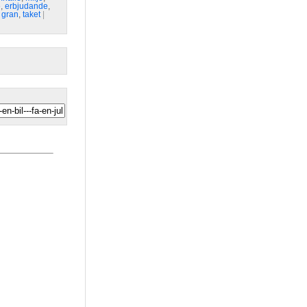
e
,
erbjudande
,
,
gran
,
taket
| 