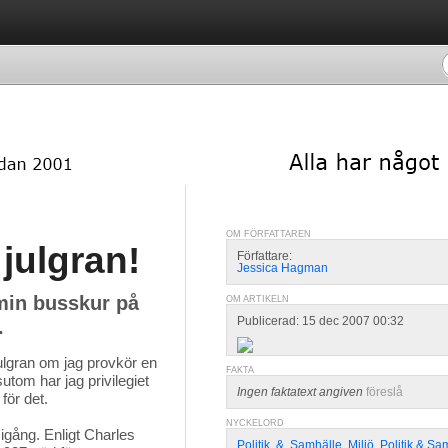
OM FÖRFATTAREN
 julgran!
Författare:
Jessica Hagman
min busskur på
OM ARTIKELN
Publicerad: 15 dec 2007 00:32
.
ulgran om jag provkör en 
FAKTA
tom har jag privilegiet
Ingen faktatext angiven
föreslå
för det.
NYCKELORD
gång. Enligt Charles 
Politik
,
&
,
Samhälle
,
Miljö
,
Politik & Sa