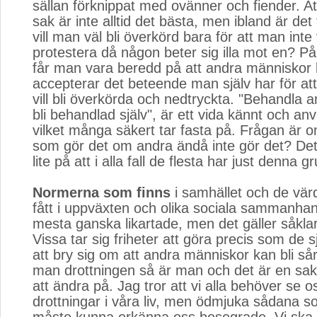
sällan förknippat med ovänner och fiender. At
sak är inte alltid det bästa, men ibland är det
vill man väl bli överkörd bara för att man inte
protestera då någon beter sig illa mot en? 
får man vara beredd på att andra människor 
accepterar det beteende man själv har för att 
vill bli överkörda och nedtryckta. "Behandla a
bli behandlad själv", är ett vida kännt och anv
vilket många säkert tar fasta på. Frågan är
som gör det om andra ändå inte gör det? Det
lite på att i alla fall de flesta har just denna 
Normerna som finns
i samhället och de värd
fått i uppväxten och olika sociala sammanhan
mesta ganska likartade, men det gäller såklart 
Vissa tar sig friheter att göra precis som de sj
att bry sig om att andra människor kan bli s
man drottningen så är man och det är en sak
att ändra på. Jag tror att vi alla behöver se 
drottningar i våra liv, men ödmjuka sådana 