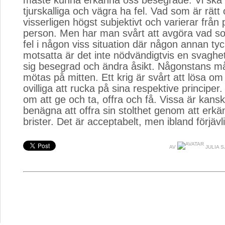
måste kunna erkänna oss besegrade. Vi ska 
tjurskalliga och vägra ha fel. Vad som är rätt 
visserligen högst subjektivt och varierar från p
person. Men har man svårt att avgöra vad som
fel i någon viss situation där någon annan tyc
motsatta är det inte nödvändigtvis en svaghe
sig besegrad och ändra åsikt. Någonstans 
mötas på mitten. Ett krig är svårt att lösa om
ovilliga att rucka på sina respektive principer
om att ge och ta, offra och få. Vissa är kanske
benägna att offra sin stolthet genom att erkä
brister. Det är acceptabelt, men ibland förjävli
AV
JULIA 