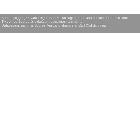
Sourze [loggan] © Nättidningen Sourze, ett registrerat massmedium hos Radio- och
TV-verket. Sourze är också ett registrerat varumärke.
Databasens namn är Sourze. Ansvarig utgivare är Carl Olof Schlyter.