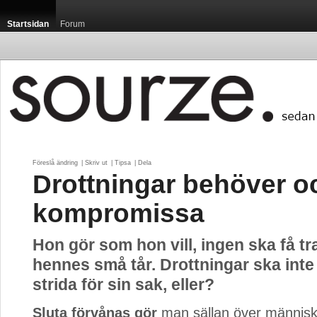
Startsidan
Forum
Föreslå ändring
| 
Skriv ut
| 
Tipsa
| 
Dela
Drottningar behöver o
kompromissa
Hon gör som hon vill, ingen ska få t
hennes små tår. Drottningar ska int
strida för sin sak, eller?
Sluta förvånas gör
man sällan över människo