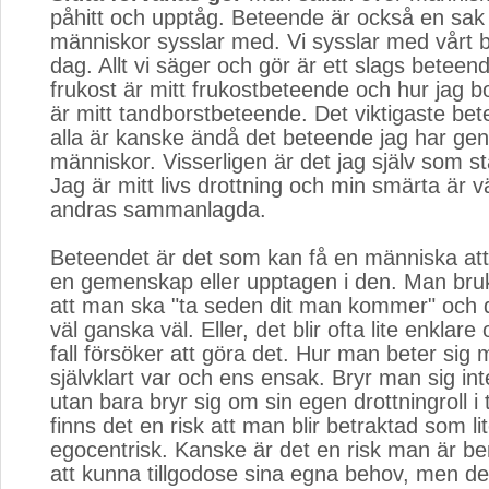
påhitt och upptåg. Beteende är också en sak
människor sysslar med. Vi sysslar med vårt 
dag. Allt vi säger och gör är ett slags beteen
frukost är mitt frukostbeteende och hur jag b
är mitt tandborstbeteende. Det viktigaste be
alla är kanske ändå det beteende jag har ge
människor. Visserligen är det jag själv som st
Jag är mitt livs drottning och min smärta är v
andras sammanlagda.
Beteendet är det som kan få en människa att 
en gemenskap eller upptagen i den. Man bruk
att man ska "ta seden dit man kommer" och
väl ganska väl. Eller, det blir ofta lite enklare
fall försöker att göra det. Hur man beter sig 
självklart var och ens ensak. Bryr man sig in
utan bara bryr sig om sin egen drottningroll i t
finns det en risk att man blir betraktad som l
egocentrisk. Kanske är det en risk man är ber
att kunna tillgodose sina egna behov, men det