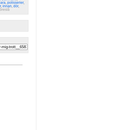
bara
,
polisserier
,
r
,
innan
,
dör
,
föreslå