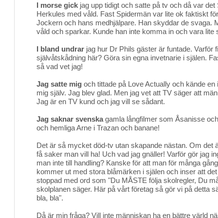
I morse gick
jag upp tidigt och satte på tv och då var de
Herkules med våld. Fast Spidermän var lite ok faktiskt f
Jockern och hans medhjälpare. Han skyddar de svaga. 
våld och sparkar. Kunde han inte komma in och vara lite 
I bland undrar
jag hur Dr Phils gäster är funtade. Varför f
självåtskådning här? Göra sin egna invetnarie i själen. Fa
så vad vet jag!
Jag satte mig
och tittade på Love Actually och kände en i
mig själv. Jag blev glad. Men jag vet att TV säger att männ
Jag är en TV kund och jag vill se sådant.
Jag saknar svenska
gamla långfilmer som Åsanisse och
och hemliga Arne i Trazan och banane!
Det är så mycket död-tv utan skapande nästan. Om det ä
få saker man vill ha! Uch vad jag gnäller! Varför gör jag in
man inte till handling? Kanske för att man för många gång
kommer ut med stora blåmärken i själen och inser att det ä
stoppad med ord som "Du MÅSTE följa skolregler, Du m
skolplanen säger. Här på vårt företag så gör vi på detta sätt.
bla, bla".
Då är min fråga? Vill inte människan ha en bättre värld nä