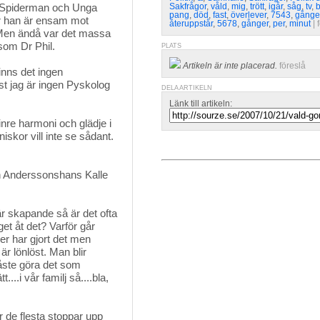
t Spiderman och Unga 
Sakfrågor
,
våld
,
mig
,
trött
,
igår
,
såg
,
tv
,
pang
,
död
,
fast
,
överlever
,
7543
,
gånge
ör han är ensam mot
återuppstår
,
5678
,
gånger
,
per
,
minut
| 
Men ändå var det massa
som Dr Phil.
PLATS
Artikeln är inte placerad.
föreslå
inns det ingen 
st jag är ingen Pyskolog
DELA ARTIKELN
Länk till artikeln:
nre harmoni och glädje i 
iskor vill inte se sådant.
 Anderssonshans Kalle 
r skapande så är det ofta
get åt det? Varför går
er har gjort det men
r lönlöst. Man blir
åste göra det som
...i vår familj så....bla,
r de flesta stoppar upp