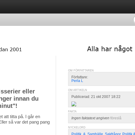
OM FÖRFATTAREN
Författare:
Perla L
sserier eller
OM ARTIKELN
Publicerad: 21 okt 2007 18:22
ånger innan du
inut"!
FAKTA
att titta på. I går en 
Ingen faktatext angiven
föreslå
Eller så var det pang pang
NYCKELORD
Politik
,
&
,
Samhälle
,
Sakfrågor
,
Politik