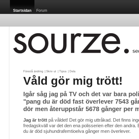
Startsidan
Forum
Föreslå ändring
| 
Skriv ut
| 
Tipsa
| 
Dela
Våld gör mig trött!
Igår såg jag på TV och det var bara poli
"pang du är död fast överlever 7543 g
dör men återuppstår 5678 gånger per m
Jag är trött
på våldet! Det gör mig uttråkad. Det finns inget 
fredagskväll var det den ena polisserien efter den andra. 
du är död sjuhundrafemtioelva gånger men överlever.