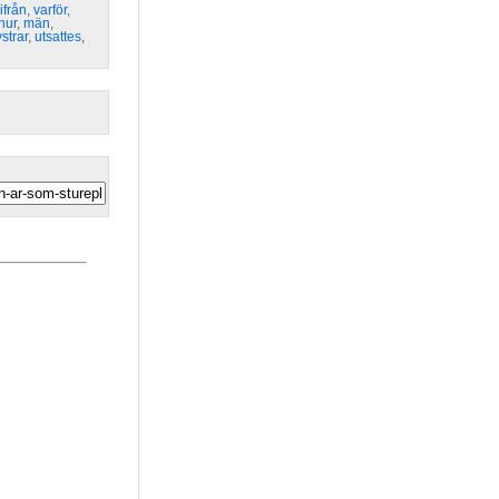
ifrån
,
varför
,
hur
,
män
,
strar
,
utsattes
,