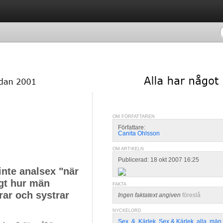
OM FÖRFATTAREN
Författare:
Canita Ohlsson
OM ARTIKELN
Publicerad: 18 okt 2007 16:25
inte analsex "när
igt hur män
FAKTA
trar och systrar
Ingen faktatext angiven
föreslå
NYCKELORD
Sex
,
&
,
Kärlek
,
Sex & Kärlek
,
alla
,
män
,