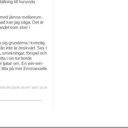
llning till huruvida
all med jämna mellanrum.
ånad kan jag säga. Det är
andel som sker i
 sig grunderna i kvinnlig
rån inte är önskvärt. Sex i
x, smekningar, förspel och
a i sin tur borde
de tjatar om. En win-win-
all titta på mer Emmanuelle
ITA OHLSSON
18 OKT 2007 16:25