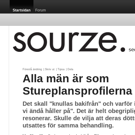
Startsidan
Forum
Föreslå ändring
| 
Skriv ut
| 
Tipsa
| 
Dela
Alla män är som
Stureplansprofilerna
Det skall "knullas bakifrån" och varför 
vi ändå håller på". Det är helt obegripl
resonerar. Skulle de vilja att deras döt
utsattes för samma behandling.