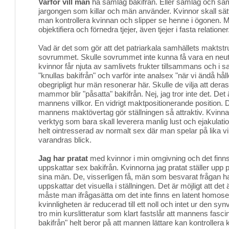
Varför vill män
ha samlag bakifrån. Eller samlag och saml
jargongen som killar och män använder. Kvinnor skall sät
man kontrollera kvinnan och slipper se henne i ögonen. M
objektifiera och förnedra tjejer, även tjejer i fasta relationer
Vad är det som gör att det patriarkala samhällets maktstru
sovrummet. Skulle sovrummet inte kunna få vara en neut
kvinnor får njuta av samlivets frukter tillsammans och i s
"knullas bakifrån" och varför inte analsex "när vi ändå håll
obegripligt hur män resonerar här. Skulle de vilja att deras
mammor blir "påsatta" bakifrån. Nej, jag tror inte det. Det ä
mannens villkor. En vidrigt maktpositionerande position. D
mannens maktövertag gör ställningen så attraktiv. Kvinnan b
verktyg som bara skall leverera manlig lust och ejakulat
helt ointresserad av normalt sex där man spelar på lika v
varandras blick.
Jag har pratat
med kvinnor i min omgivning och det finns
uppskattar sex bakifrån. Kvinnorna jag pratat ställer upp på 
sina män. De, visserligen få, män som besvarat frågan ha
uppskattar det visuella i ställningen. Det är möjligt att det 
måste man ifrågasätta om det inte finns en latent homose
kvinnligheten är reducerad till ett noll och intet ur den synv
tro min kurslitteratur som klart fastslår att mannens fascin
bakifrån" helt beror på att mannen lättare kan kontrollera