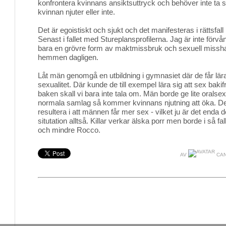
konfrontera kvinnans ansiktsuttryck och behöver inte ta stä
kvinnan njuter eller inte.
Det är egoistiskt och sjukt och det manifesteras i rättsf
Senast i fallet med Stureplansprofilerna. Jag är inte förv
bara en grövre form av maktmissbruk och sexuell missh
hemmen dagligen.
Låt män genomgå en utbildning i gymnasiet där de får lära
sexualitet. Där kunde de till exempel lära sig att sex bakif
baken skall vi bara inte tala om. Män borde ge lite oralse
normala samlag så kommer kvinnans njutning att öka. Dett
resultera i att männen får mer sex - vilket ju är det enda 
situtation alltså. Killar verkar älska porr men borde i så f
och mindre Rocco.
AV
CAN