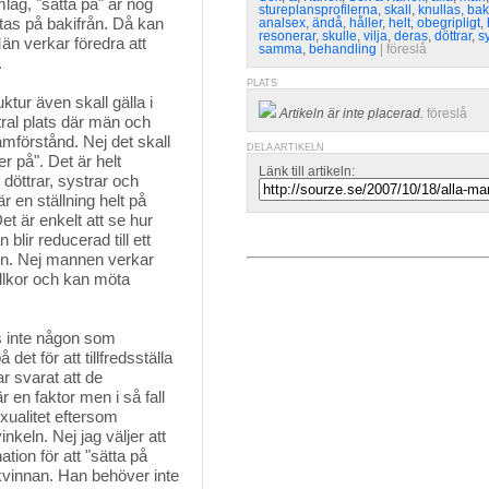
ag, "sätta på" är nog 
stureplansprofilerna
,
skall
,
knullas
,
bak
tas på bakifrån. Då kan
analsex
,
ändå
,
håller
,
helt
,
obegripligt
,
resonerar
,
skulle
,
vilja
,
deras
,
döttrar
,
sy
än verkar föredra att
samma
,
behandling
| 
föreslå
.
PLATS
ktur även skall gälla i
Artikeln är inte placerad.
föreslå
ral plats där män och
amförstånd. Nej det skall
DELA ARTIKELN
er på". Det är helt
Länk till artikeln:
 döttrar, systrar och
r en ställning helt på
et är enkelt att se hur
lir reducerad till ett
ion. Nej mannen verkar
illkor och kan möta
 inte någon som 
det för att tillfredsställa
r svarat att de
är en faktor men i så fall
xualitet eftersom
inkeln. Nej jag väljer att
ation för att "sätta på
 kvinnan. Han behöver inte