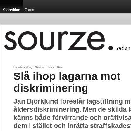
Startsidan
Forum
Föreslå ändring
| 
Skriv ut
| 
Tipsa
| 
Dela
Slå ihop lagarna mot
diskriminering
Jan Björklund föreslår lagstiftning m
åldersdiskriminering. Men de skilda 
känns både förvirrande och orättvisa
dem i stället och inrätta straffskades