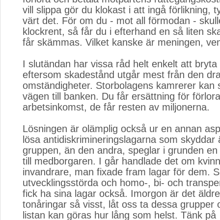
vill slippa gör du klokast i att ingå förlikning, t
värt det. För om du - mot all förmodan - skull
klockrent, så får du i efterhand en så liten s
får skämmas. Vilket kanske är meningen, ve
I slutändan har vissa råd helt enkelt att bryta
eftersom skadestånd utgår mest från den dr
omständigheter. Storbolagens kamrerer kan s
vägen till banken. Du får ersättning för förlor
arbetsinkomst, de får resten av miljonerna.
Lösningen är olämplig också ur en annan asp
lösa antidiskrimineringslagarna som skyddar
gruppen, än den andra, speglar i grunden en o
till medborgaren. I går handlade det om kvin
invandrare, man fixade fram lagar för dem. S
utvecklingsstörda och homo-, bi- och transpe
fick ha sina lagar också. Imorgon är det äldre
tonåringar så visst, låt oss ta dessa grupper
listan kan göras hur lång som helst. Tänk på