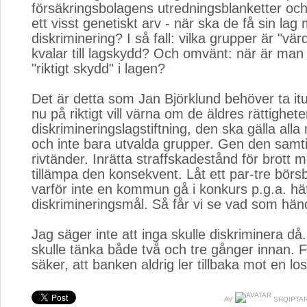
försäkringsbolagens utredningsblanketter o
ett visst genetiskt arv - när ska de få sin lag
diskriminering? I så fall: vilka grupper är "vär
kvalar till lagskydd? Och omvänt: när är man 
"riktigt skydd" i lagen?
Det är detta som Jan Björklund behöver ta i
nu på riktigt vill värna om de äldres rättigheter
diskrimineringslagstiftning, den ska gälla all
och inte bara utvalda grupper. Gen den samti
rivtänder. Inrätta straffskadestånd för brott 
tillämpa den konsekvent. Låt ett par-tre börsb
varför inte en kommun gå i konkurs p.g.a. häf
diskrimineringsmål. Så får vi se vad som hän
Jag säger inte att inga skulle diskriminera då.
skulle tänka både två och tre gånger innan. 
säker, att banken aldrig ler tillbaka mot en los
AV
SHQIPTA