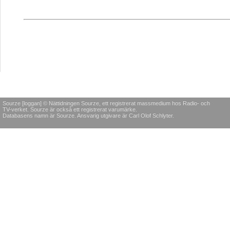
Sourze [loggan] © Nättidningen Sourze, ett registrerat massmedium hos Radio- och
TV-verket. Sourze är också ett registrerat varumärke.
Databasens namn är Sourze. Ansvarig utgivare är Carl Olof Schlyter.