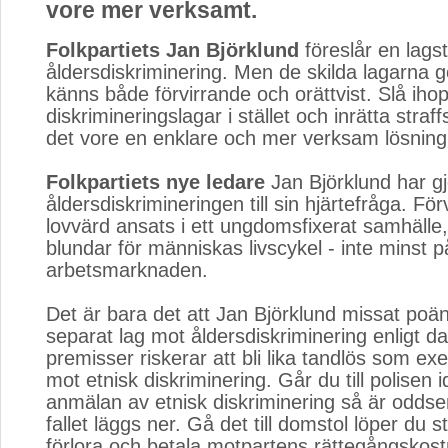
vore mer verksamt.
Folkpartiets Jan Björklund
föreslår en lagst
åldersdiskriminering. Men de skilda lagarna g
känns både förvirrande och orättvist. Slå ihop
diskrimineringslagar i stället och inrätta stra
det vore en enklare och mer verksam lösning
Folkpartiets nye ledare
Jan Björklund har gjo
åldersdiskrimineringen till sin hjärtefråga. Fö
lovvärd ansats i ett ungdomsfixerat samhälle
blundar för människas livscykel - inte minst p
arbetsmarknaden.
Det är bara det att Jan Björklund missat poä
separat lag mot åldersdiskriminering enligt d
premisser riskerar att bli lika tandlös som ex
mot etnisk diskriminering. Går du till polisen
anmälan av etnisk diskriminering så är oddsen
fallet läggs ner. Gå det till domstol löper du st
förlora och betala motpartens rättegångskos