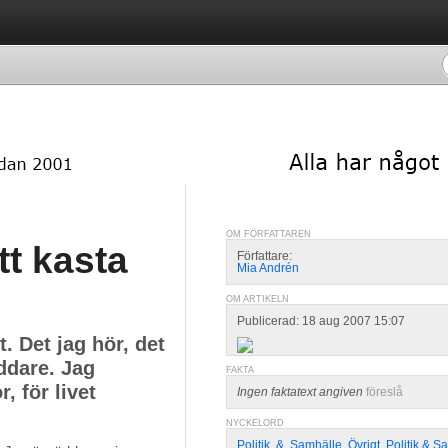
OM FÖRFATTAREN
tt kasta
Författare:
Mia Andrén
OM ARTIKELN
Publicerad: 18 aug 2007 15:07
. Det jag hör, det
äddare. Jag
FAKTA
 för livet
Ingen faktatext angiven
föreslå
NYCKELORD
Politik
,
&
,
Samhälle
,
Övrigt
,
Politik & S