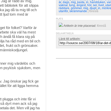
 Jag är rädd av mig.
är
,
dags
,
mig
,
kasta
,
in
,
handduken
,
var
tt bibliotek för att slippa
vaknar
,
tung
,
ångest
,
hör
,
ser
,
livet
,
utan
räddare
,
gömmer
,
mig
,
djupt
,
in
,
mörkre
a jag då ta mig till och
utanför
,
skrämmande
| 
föreslå
tt ljud tom med är
PLATS
Artikeln är inte placerad.
föreslå
et för folket? Varför är
 arbete ska väl ha mest
DELA ARTIKELN
h ändå få klara sig på
Länk till artikeln:
ilja ha råd med en bil och
det, frukt och grönsaker.
en människodjungel.
änner mig värdelös och 
 en psykisk sjukdom, men
. Jag önskar jag fick ge
ället för att ligga hemma
t plugga och inte får vi 
r så dyrt men ack så jag
etala det. Men vill jag ha