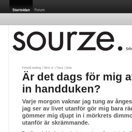
Startsidan
Forum
Föreslå ändring
| 
Skriv ut
| 
Tipsa
| 
Dela
Är det dags för mig a
in handduken?
Varje morgon vaknar jag tung av ångest
jag ser av livet utanför gör mig bara r
gömmer mig djupt in i mörkrets dimmor,
utanför är skrämmande.