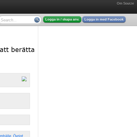
Om Sourze
Logga in / skapa anv.
Logga in med Facebook
amhälle
,
Övrigt
,