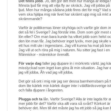
Det finns jobb
. Jo, det gör det men hur många är lediga?
Minsta ljud får mig att vilja fly av skräck. Jag vill jobba på e
ljud. Men hur många sådana jobb finns det för mig? Vad sk
vem ska hjälpa mig när livet har skrämt upp mig så mkt a
skrämmande?
Varför är politikernas löner skyhöga och varför gör dom ing
det så fel i Sverige? Jag förstår inte. Dom som gör mest
lön eller? Om man bara kunde ha vilket jobb som helst oc
den lön man får. Jag behöver inget lyxliv, men jag skulle v
ett hus mitt ute i ingenstans. Jag vill kunna ha mat på bor
Jag vill ut och röra på mig i naturen. Nu sitter jag fast i 
Människor - människor överallt.
För varje dag
faller jag djupare in i mörkrets värld. jag k
misslyckad som inget kan göra åt min situation. Jag har
jag vill jobba. Åh vad jag vill jobba.
Det gör så ont i mig när jag ser dessa barnhemsbarn på tv
dom lite kärlek min kärlek duger inte i väldfärdssverige ist
och falla djupare i ångesten.
Plugga och ta
lån. Varför Sverige? Alla är inte lagda för at
mer jobb för det? Varför ska allt vara så svårt? Körkort ä
behöver det. Men till det måste jag ha ett jobb så jag kan b