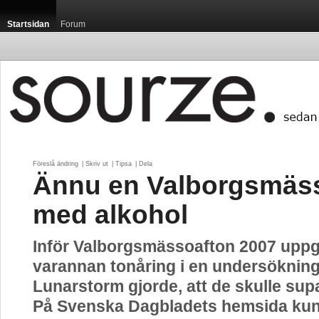
Startsidan
Forum
Föreslå ändring
| 
Skriv ut
| 
Tipsa
| 
Dela
Ännu en Valborgsmäs
med alkohol
Inför Valborgsmässoafton 2007 upp
varannan tonåring i en undersöknin
Lunarstorm gjorde, att de skulle supa 
På Svenska Dagbladets hemsida ku