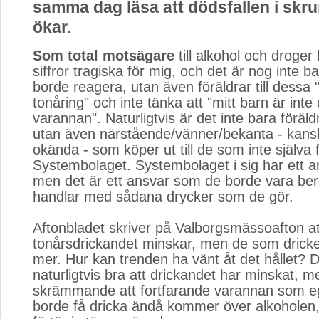
samma dag läsa att dödsfallen i skr
ökar.
Som total motsägare
till alkohol och droger
siffror tragiska för mig, och det är nog inte b
borde reagera, utan även föräldrar till dessa
tonåring" och inte tänka att "mitt barn är inte
varannan". Naturligtvis är det inte bara föräl
utan även närstående/vänner/bekanta - kansk
okända - som köper ut till de som inte själva 
Systembolaget. Systembolaget i sig har ett a
men det är ett ansvar som de borde vara be
handlar med sådana drycker som de gör.
Aftonbladet skriver på Valborgsmässoafton at
tonårsdrickandet minskar, men de som dricker
mer. Hur kan trenden ha vänt åt det hållet? D
naturligtvis bra att drickandet har minskat, m
skrämmande att fortfarande varannan som eg
borde få dricka ändå kommer över alkoholen