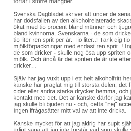
förtär i större mängder.
Svenska Dagbladet skriver att under de sena
har dödsfallen av den alkoholrelaterade ska
ökat med tio procent bland männen och tjug
bland kvinnorna. Svenskarna - de som drick
tio liter ren sprit per år. Tio liter..! Tänk dig tio
mjölkförpackningar med endast ren sprit..! In
de som dricker - skulle nog ösa upp spriten 
mjölk. Och ändå är det spriten de är ute efte
dricker…
Själv har jag vuxit upp i ett helt alkoholfritt h
kanske har präglat mig till största delen; det f
cider eller andra starka drycker hemma, och j
kontakt med det. Det är kanske därför jag ka
jag skulle bli bjuden nu - och, detta "nej" accept
Ingen ifrågasätter mitt val av att inte dricka.
Kanske mycket för att jag aldrig har supit sjä
ärligt säga att jag inte förstår vad som skulle 