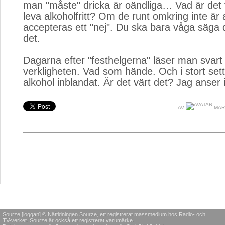
man "måste" dricka är oändliga… Vad är det f
leva alkoholfritt? Om de runt omkring inte är a
accepteras ett "nej". Du ska bara våga säga d
det.
Dagarna efter "festhelgerna" läser man svart 
verkligheten. Vad som hände. Och i stort sett 
alkohol inblandat. Är det värt det? Jag anser 
AV
MAR
Sourze [loggan] © Nättidningen Sourze, ett registrerat massmedium hos Radio- och
TV-verket. Sourze är också ett registrerat varumärke.