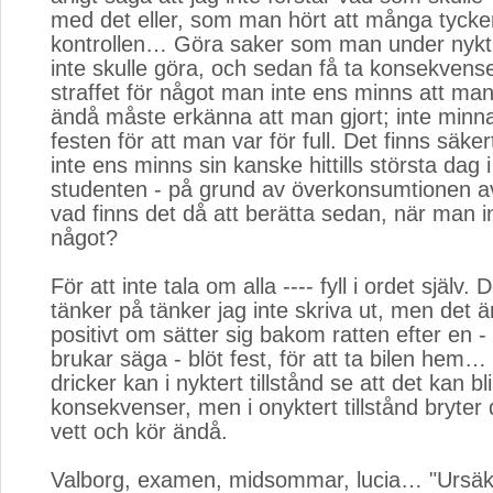
med det eller, som man hört att många tyck
kontrollen… Göra saker som man under nyktr
inte skulle göra, och sedan få ta konsekvens
straffet för något man inte ens minns att man
ändå måste erkänna att man gjort; inte minn
festen för att man var för full. Det finns säker
inte ens minns sin kanske hittills största dag i 
studenten - på grund av överkonsumtionen a
vad finns det då att berätta sedan, när man 
något?
För att inte tala om alla ---- fyll i ordet själv. 
tänker på tänker jag inte skriva ut, men det ä
positivt om sätter sig bakom ratten efter en
brukar säga - blöt fest, för att ta bilen he
dricker kan i nyktert tillstånd se att det kan bli
konsekvenser, men i onyktert tillstånd bryter 
vett och kör ändå.
Valborg, examen, midsommar, lucia… "Ursäkt