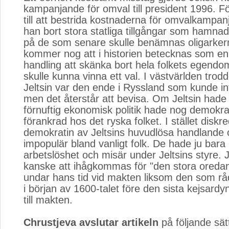
kampanjande för omval till president 1996. Fö
till att bestrida kostnaderna för omvalkampa
han bort stora statliga tillgångar som hamna
på de som senare skulle benämnas oligarker
kommer nog att i historien betecknas som en 
handling att skänka bort hela folkets egendom
skulle kunna vinna ett val. I västvärlden trod
Jeltsin var den ende i Ryssland som kunde i
men det återstår att bevisa. Om Jeltsin hade 
förnuftig ekonomisk politik hade nog demokrat
förankrad hos det ryska folket. I stället diskr
demokratin av Jeltsins huvudlösa handlande 
impopulär bland vanligt folk. De hade ju bara
arbetslöshet och misär under Jeltsins styre.
kanske att ihågkommas för "den stora oreda
undar hans tid vid makten liksom den som rå
i början av 1600-talet före den sista kejsardyna
till makten.
Chrustjeva avslutar artikeln
på följande sät