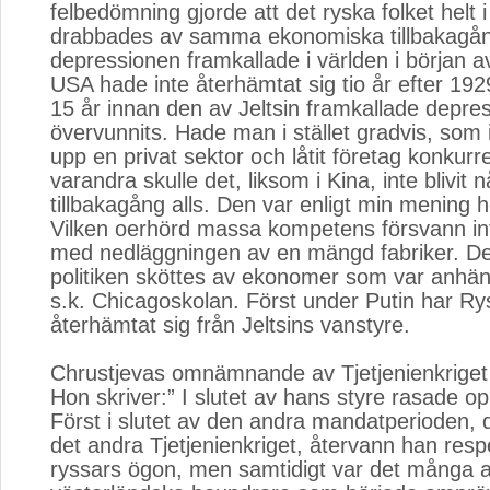
felbedömning gjorde att det ryska folket helt 
drabbades av samma ekonomiska tillbakagå
depressionen framkallade i världen i början a
USA hade inte återhämtat sig tio år efter 1929
15 år innan den av Jeltsin framkallade depr
övervunnits. Hade man i stället gradvis, som 
upp en privat sektor och låtit företag konkur
varandra skulle det, liksom i Kina, inte blivit 
tillbakagång alls. Den var enligt min mening h
Vilken oerhörd massa kompetens försvann int
med nedläggningen av en mängd fabriker. D
politiken sköttes av ekonomer som var anhä
s.k. Chicagoskolan. Först under Putin har Ry
återhämtat sig från Jeltsins vanstyre.
Chrustjevas omnämnande av Tjetjenienkriget
Hon skriver:” I slutet av hans styre rasade op
Först i slutet av den andra mandatperioden, 
det andra Tjetjenienkriget, återvann han res
ryssars ögon, men samtidigt var det många 