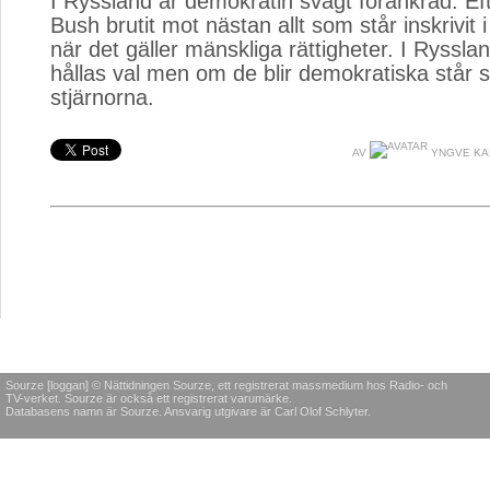
I Ryssland är demokratin svagt förankrad. Eft
Bush brutit mot nästan allt som står inskrivit i
när det gäller mänskliga rättigheter. I Ryssl
hållas val men om de blir demokratiska står skr
stjärnorna.
AV
YNGVE KA
Sourze [loggan] © Nättidningen Sourze, ett registrerat massmedium hos Radio- och
TV-verket. Sourze är också ett registrerat varumärke.
Databasens namn är Sourze. Ansvarig utgivare är Carl Olof Schlyter.