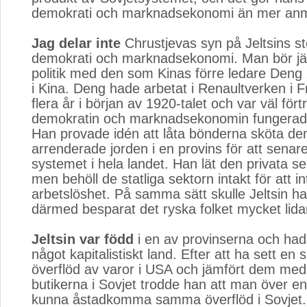
demokrati och marknadsekonomi än mer anm
Jag delar inte
Chrustjevas syn på Jeltsins stö
demokrati och marknadsekonomi. Man bör jäm
politik med den som Kinas förre ledare Deng 
i Kina. Deng hade arbetat i Renaultverken i F
flera år i början av 1920-talet och var väl fö
demokratin och marknadsekonomin fungerade
Han provade idén att låta bönderna sköta de
arrenderade jorden i en provins för att senare
systemet i hela landet. Han lät den privata s
men behöll de statliga sektorn intakt för att i
arbetslöshet. På samma sätt skulle Jeltsin ha
därmed besparat det ryska folket mycket lid
Jeltsin var född
i en av provinserna och hade 
något kapitalistiskt land. Efter att ha sett en
överflöd av varor i USA och jämfört dem me
butikerna i Sovjet trodde han att man över en 
kunna åstadkomma samma överflöd i Sovjet