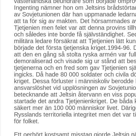
västerländska beundrare som började omprö
Ingenting nämner hon om Jeltsins brådstörta
av Sovjetunionen där han uppmanade ledarna
att ta för sig av makten. Det hörsammades av
Tjetjenien men felet var att denna provins til
och således inte borde få självständighet. S
militära ledare försäkrat att Tjetjenien lätt k
började det första tjetjenska kriget.1994-96. 
att den en gång så stolta ryska armén var ful
demoraliserad och visade sig ur stånd att be
tjetjenerna och en fred som gav Tjetjenien sj
ingicks. Då hade 80 000 soldater och civila d
kriget. Dessa förluster i människoliv berodde 
ansvarslöshet vid upplösningen av Sovjetunio
betecknande att Jeltsin återvann en viss popu
startade det andra Tjetjenienkriget. De båda 
säkert mer än 100 000 människor livet. Där
Rysslands territoriella integritet men det var til
för folket.
Ett oerhört kostsamt misstag gjorde Jeltsin n