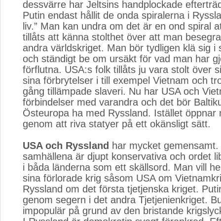
dessvärre har Jeltsins handplockade efterträ
Putin endast hållit de onda spiralerna i Ryssla
liv.” Man kan undra om det är en ond spiral a
tillåts att känna stolthet över att man besegra
andra världskriget. Man bör tydligen klä sig i
och ständigt be om ursäkt för vad man har gjor
förflutna. USA:s folk tillåts ju vara stolt över si
sina förbrytelser i till exempel Vietnam och t
gång tillämpade slaveri. Nu har USA och Vi
förbindelser med varandra och det bör Balti
Östeuropa ha med Ryssland. Istället öppnar
genom att riva statyer på ett okänsligt sätt.
USA och Ryssland
har mycket gemensamt. 
samhällena är djupt konservativa och ordet li
i båda länderna som ett skällsord. Man vill he
sina förlorade krig såsom USA om Vietnamkr
Ryssland om det första tjetjenska kriget. Puti
genom segern i det andra Tjetjenienkriget. Bus
impopulär på grund av den bristande krigslyck