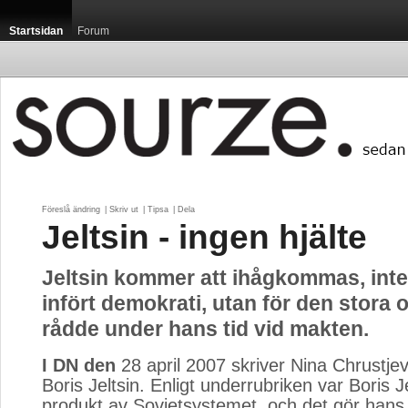
Startsidan
Forum
Föreslå ändring
| 
Skriv ut
| 
Tipsa
| 
Dela
Jeltsin - ingen hjälte
Jeltsin kommer att ihågkommas, inte 
infört demokrati, utan för den stora
rådde under hans tid vid makten.
I DN den
28 april 2007 skriver Nina Chrustjeva
Boris Jeltsin. Enligt underrubriken var Boris J
produkt av Sovjetsystemet, och det gör hans 