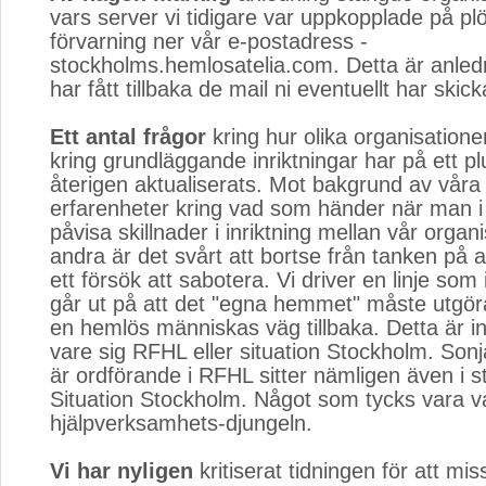
vars server vi tidigare var uppkopplade på plö
förvarning ner vår e-postadress -
stockholms.hemlosatelia.com. Detta är anlednin
har fått tillbaka de mail ni eventuellt har skicka
Ett antal frågor
kring hur olika organisatione
kring grundläggande inriktningar har på ett p
återigen aktualiserats. Mot bakgrund av våra 
erfarenheter kring vad som händer när man i
påvisa skillnader i inriktning mellan vår organ
andra är det svårt att bortse från tanken på a
ett försök att sabotera. Vi driver en linje som
går ut på att det "egna hemmet" måste utgör
en hemlös människas väg tillbaka. Detta är in
vare sig RFHL eller situation Stockholm. So
är ordförande i RFHL sitter nämligen även i s
Situation Stockholm. Något som tycks vara van
hjälpverksamhets-djungeln.
Vi har nyligen
kritiserat tidningen för att mis