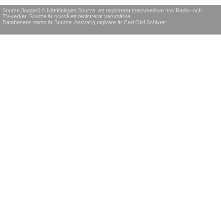
Sourze [loggan] © Nättidningen Sourze, ett registrerat massmedium hos Radio- och
TV-verket. Sourze är också ett registrerat varumärke.
Databasens namn är Sourze. Ansvarig utgivare är Carl Olof Schlyter.