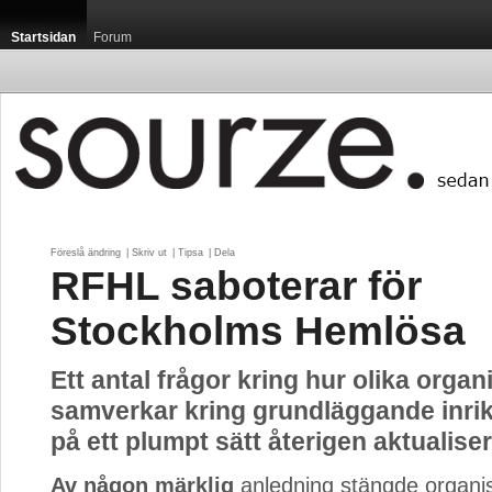
Startsidan
Forum
Föreslå ändring
| 
Skriv ut
| 
Tipsa
| 
Dela
RFHL saboterar för
Stockholms Hemlösa
Ett antal frågor kring hur olika organ
samverkar kring grundläggande inrik
på ett plumpt sätt återigen aktualiser
Av någon märklig
anledning stängde organi