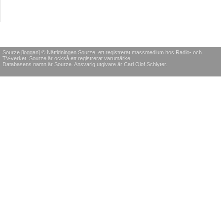
Sourze [loggan] © Nättidningen Sourze, ett registrerat massmedium hos Radio- och
TV-verket. Sourze är också ett registrerat varumärke.
Databasens namn är Sourze. Ansvarig utgivare är Carl Olof Schlyter.