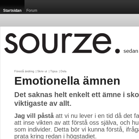
Startsidan
Forum
Föreslå ändring
| 
Skriv ut
| 
Tipsa
| 
Dela
Emotionella ämnen
Det saknas helt enkelt ett ämne i sko
viktigaste av allt.
Jag vill påstå
att vi nu lever i en tid då det fa
att inse vikten av att förstå oss själva, och hu
som individer. Detta bör vi kunna förstå, ifrå
prata kring redan i högstadiet.