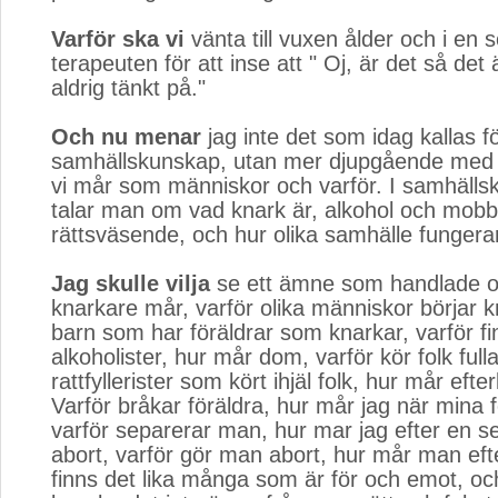
Varför ska vi
vänta till vuxen ålder och i en s
terapeuten för att inse att " Oj, är det så det 
aldrig tänkt på."
Och nu menar
jag inte det som idag kallas fö
samhällskunskap, utan mer djupgående med 
vi mår som människor och varför. I samhäll
talar man om vad knark är, alkohol och mobb
rättsväsende, och hur olika samhälle fungerar
Jag skulle vilja
se ett ämne som handlade om
knarkare mår, varför olika människor börjar 
barn som har föräldrar som knarkar, varför fi
alkoholister, hur mår dom, varför kör folk full
rattfyllerister som kört ihjäl folk, hur mår efte
Varför bråkar föräldra, hur mår jag när mina f
varför separerar man, hur mar jag efter en s
abort, varför gör man abort, hur mår man efte
finns det lika många som är för och emot, och 