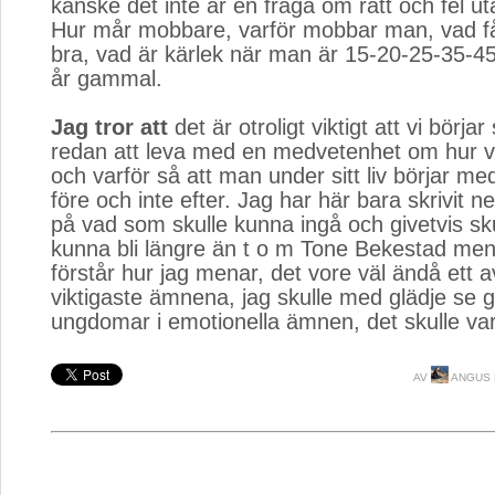
kanske det inte är en fråga om rätt och fel u
Hur mår mobbare, varför mobbar man, vad få
bra, vad är kärlek när man är 15-20-25-35-4
år gammal.
Jag tror att
det är otroligt viktigt att vi börj
redan att leva med en medvetenhet om hur vi 
och varför så att man under sitt liv börjar med
före och inte efter. Jag har här bara skrivit ner
på vad som skulle kunna ingå och givetvis sku
kunna bli längre än t o m Tone Bekestad men 
förstår hur jag menar, det vore väl ändå ett 
viktigaste ämnena, jag skulle med glädje se 
ungdomar i emotionella ämnen, det skulle va
AV
ANGUS 