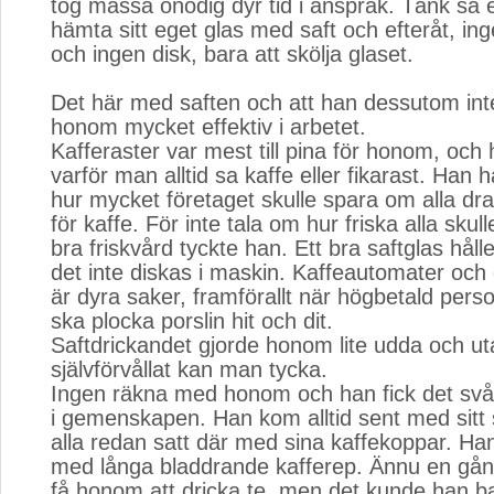
tog massa onödig dyr tid i anspråk. Tänk så e
hämta sitt eget glas med saft och efteråt, in
och ingen disk, bara att skölja glaset.
Det här med saften och att han dessutom int
honom mycket effektiv i arbetet.
Kafferaster var mest till pina för honom, och 
varför man alltid sa kaffe eller fikarast. Han 
hur mycket företaget skulle spara om alla drac
för kaffe. För inte tala om hur friska alla skulle
bra friskvård tyckte han. Ett bra saftglas hålle
det inte diskas i maskin. Kaffeautomater och
är dyra saker, framförallt när högbetald per
ska plocka porslin hit och dit.
Saftdrickandet gjorde honom lite udda och ut
självförvållat kan man tycka.
Ingen räkna med honom och han fick det svå
i gemenskapen. Han kom alltid sent med sitt 
alla redan satt där med sina kaffekoppar. Ha
med långa bladdrande kafferep. Ännu en gån
få honom att dricka te, men det kunde han ba