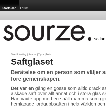
Startsidan
Forum
Föreslå ändring
| 
Skriv ut
| 
Tipsa
| 
Dela
Saftglaset
Berätelse om en person som väljer s
före gemenskapen.
Det var en
gång en gosse som alltid drack sa
älskade saft över allt annat och i stora glas s
Han växte upp med en snäll mamma som gjo
hemlagade jordgubbsaften i hela världen och