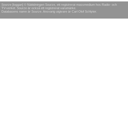
Sourze [loggan] © Nättidningen Sourze, ett registrerat massmedium hos Radio- och
TV-verket. Sourze är också ett registrerat varumärke.
Databasens namn är Sourze. Ansvarig utgivare är Carl Olof Schlyter.