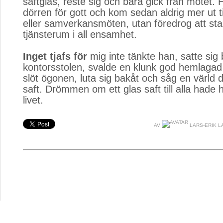
saftglas, reste sig och bara gick från mötet.
dörren för gott och kom sedan aldrig mer ut til
eller samverkansmöten, utan föredrog att sta
tjänsterum i all ensamhet.
Inget tjafs för
mig inte tänkte han, satte sig 
kontorsstolen, svalde en klunk god hemlagad
slöt ögonen, luta sig bakåt och såg en värld d
saft. Drömmen om ett glas saft till alla hade 
livet.
AV
LARS-ERIK 