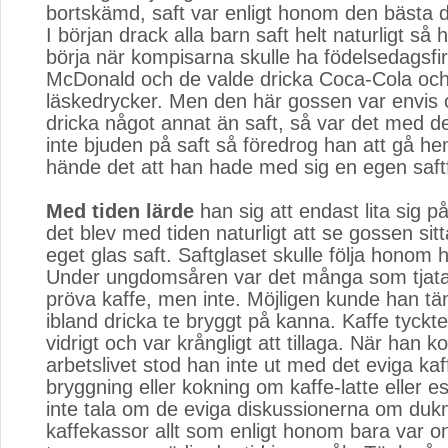
bortskämd, saft var enligt honom den bästa d
I början drack alla barn saft helt naturligt så
börja när kompisarna skulle ha födelsedagsfi
McDonald och de valde dricka Coca-Cola oc
läskedrycker. Men den här gossen var envis o
dricka något annat än saft, så var det med d
inte bjuden på saft så föredrog han att gå hem 
hände det att han hade med sig en egen saft
Med tiden lärde
han sig att endast lita sig på
det blev med tiden naturligt att se gossen sit
eget glas saft. Saftglaset skulle följa honom he
Under ungdomsåren var det många som tjata 
pröva kaffe, men inte. Möjligen kunde han tän
ibland dricka te bryggt på kanna. Kaffe tyck
vidrigt och var krångligt att tillaga. När han k
arbetslivet stod han inte ut med det eviga k
bryggning eller kokning om kaffe-latte eller e
inte tala om de eviga diskussionerna om dukn
kaffekassor allt som enligt honom bara var on