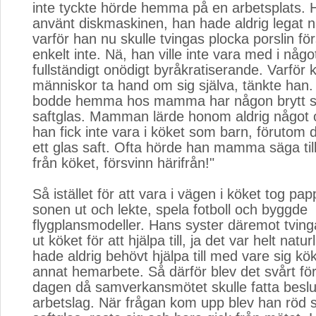
inte tyckte hörde hemma på en arbetsplats. 
använt diskmaskinen, han hade aldrig legat någ
varför han nu skulle tvingas plocka porslin fö
enkelt inte. Nä, han ville inte vara med i någo
fullständigt onödigt byråkratiserande. Varför 
människor ta hand om sig själva, tänkte han.
bodde hemma hos mamma har någon brytt s
saftglas. Mamman lärde honom aldrig något 
han fick inte vara i köket som barn, förutom
ett glas saft. Ofta hörde han mamma säga til
från köket, försvinn härifrån!"
Så istället för att vara i vägen i köket tog p
sonen ut och lekte, spela fotboll och byggde
flygplansmodeller. Hans syster däremot tv
ut köket för att hjälpa till, ja det var helt natur
hade aldrig behövt hjälpa till med vare sig kö
annat hemarbete. Så därför blev det svårt f
dagen då samverkansmötet skulle fatta beslu
arbetslag. När frågan kom upp blev han röd 