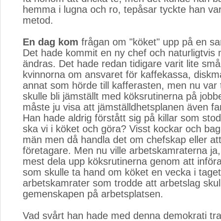
hemma i lugna och ro, tepåsar tyckte han var 
metod.
En dag kom
frågan om "köket" upp på en sam
Det hade kommit en ny chef och naturligtvis
ändras. Det hade redan tidigare varit lite små
kvinnorna om ansvaret för kaffekassa, diskm
annat som hörde till kafferasten, men nu var 
skulle bli jämställt med köksrutinerna på jobb
måste ju visa att jämställdhetsplanen även fa
Han hade aldrig förstått sig på killar som stod
ska vi i köket och göra? Visst kockar och bag
män men då handla det om chefskap eller at
företagare. Men nu ville arbetskamraterna ja
mest dela upp köksrutinerna genom att införa
som skulle ta hand om köket en vecka i taget
arbetskamrater som trodde att arbetslag skul
gemenskapen på arbetsplatsen.
Vad svårt han hade med denna demokrati t