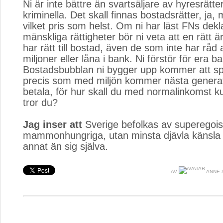
Ni är inte bättre än svartsäljare av hyresrätte
kriminella. Det skall finnas bostadsrätter, ja, m
vilket pris som helst. Om ni har läst FNs dek
mänskliga rättigheter bör ni veta att en rätt ä
har rätt till bostad, även de som inte har råd 
miljoner eller låna i bank. Ni förstör för era ba
Bostadsbubblan ni bygger upp kommer att sp
precis som med miljön kommer nästa generati
betala, för hur skall du med normalinkomst kun
tror du?
Jag inser att
Sverige befolkas av superegoist
mammonhungriga, utan minsta djävla känsla 
annat än sig själva.
AV
ANNE 