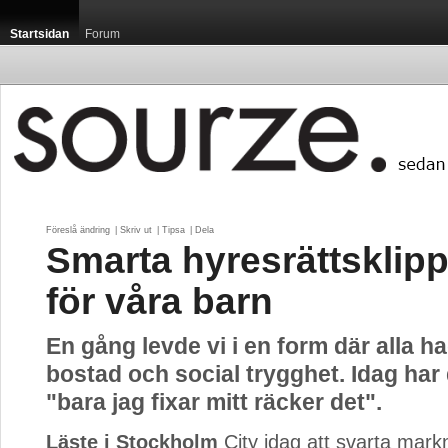
Startsidan
Forum
Föreslå ändring
| 
Skriv ut
| 
Tipsa
| 
Dela
Smarta hyresrättsklipp
för våra barn
En gång levde vi i en form där alla had
bostad och social trygghet. Idag har de
"bara jag fixar mitt räcker det".
Läste i Stockholm
City idag att svarta mark