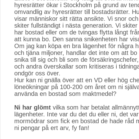
hyresrätter ökar i Stockholm på grund av tend
omvandlig av hyresrätter till bostadsrätter. Hu
visar människor sitt rätta ansikte. Vi snor och
skiter fullständigt i nästa generation. Vi skite
har bostad eller om de tvingas flytta långt fr
att kunna bo. Den sanna snikenheten har visat
Om jag kan köpa en bra lägenhet för några 
och tjäna miljoner, handlar det inte om att bo
snika till sig och bli som de försäkringschefer
och andra överskallar som kritiseras i tidnin
ondgör oss över.
Hur kan ni gnälla över att en VD eller hög che
löneökningar på 100-200 om året om ni själva 
använda en bostad som maktmedel?
Ni har glömt
vilka som har betalat allmännytt
lägenheter. Inte var du det du eller ni, det var
mormödrar som fick en bostad de hade råd m
ni pengar på ert arv, fy fan!