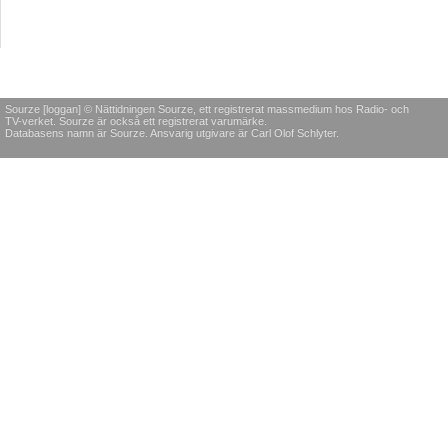
Sourze [loggan] © Nättidningen Sourze, ett registrerat massmedium hos Radio- och
TV-verket. Sourze är också ett registrerat varumärke.
Databasens namn är Sourze. Ansvarig utgivare är Carl Olof Schlyter.