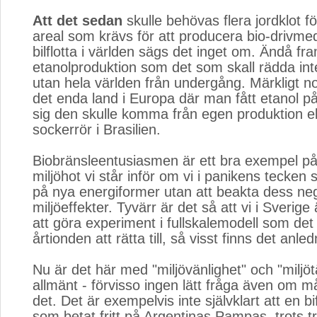
Att det sedan
skulle behövas flera jordklot för
areal som krävs för att producera bio-drivme
bilflotta i världen sägs det inget om. Ändå fra
etanolproduktion som det som skall rädda int
utan hela världen från undergång. Märkligt n
det enda land i Europa där man fått etanol på
sig den skulle komma från egen produktion el
sockerrör i Brasilien.
Biobränsleentusiasmen är ett bra exempel på
miljöhot vi står inför om vi i panikens tecken s
på nya energiformer utan att beakta dess ne
miljöeffekter. Tyvärr är det så att vi i Sverig
att göra experiment i fullskalemodell som det
årtionden att rätta till, så visst finns det anledn
Nu är det här med "miljövänlighet" och "miljö
allmänt - förvisso ingen lätt fråga även om m
det. Det är exempelvis inte självklart att en bi
som betat fritt på Argentinas Pampas, trots t