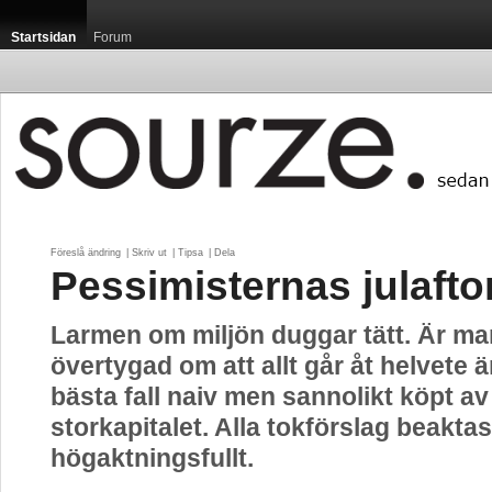
Startsidan
Forum
Föreslå ändring
| 
Skriv ut
| 
Tipsa
| 
Dela
Pessimisternas julafto
Larmen om miljön duggar tätt. Är ma
övertygad om att allt går åt helvete ä
bästa fall naiv men sannolikt köpt av
storkapitalet. Alla tokförslag beaktas
högaktningsfullt.