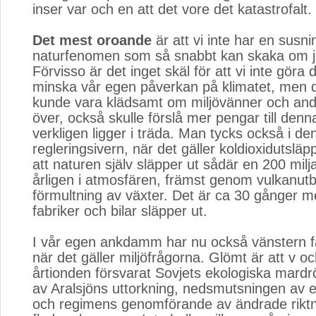
inser var och en att det vore det katastrofalt.
Det mest oroande
är att vi inte har en susni
naturfenomen som så snabbt kan skaka om jo
Förvisso är det inget skäl för att vi inte göra d
minska vår egen påverkan på klimatet, men 
kunde vara klädsamt om miljövänner och and
över, också skulle förslå mer pengar till den
verkligen ligger i träda. Man tycks också i d
regleringsivern, när det gäller koldioxidutslä
att naturen själv släpper ut sådär en 200 milj
årligen i atmosfären, främst genom vulkanutb
förmultning av växter. Det är ca 30 gånger m
fabriker och bilar släpper ut.
I vår egen ankdamm har nu också vänstern f
när det gäller miljöfrågorna. Glömt är att v 
årtionden försvarat Sovjets ekologiska mard
av Aralsjöns uttorkning, nedsmutsningen av 
och regimens genomförande av ändrade riktn