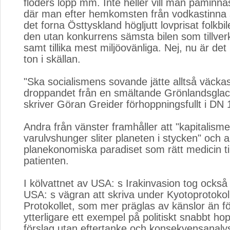
floders lopp mm. Inte heller vill man påminna
där man efter hemkomsten från vodkastinna s
det forna Östtyskland högljutt lovprisat folkbi
den utan konkurrens sämsta bilen som tillverk
samt tillika mest miljöovänliga. Nej, nu är d
ton i skällan.
"Ska socialismens sovande jätte alltså väcka
droppandet från en smältande Grönlandsglac
skriver Göran Greider förhoppningsfullt i DN 
Andra från vänster framhåller att "kapitalism
varulvshunger sliter planeten i stycken" och a
planekonomiska paradiset som rätt medicin til
patienten.
I kölvattnet av USA: s Irakinvasion tog också 
USA: s vägran att skriva under Kyotoprotokolle
Protokollet, som mer präglas av känslor än fö
ytterligare ett exempel på politiskt snabbt ho
förslag utan eftertanke och konsekvensanalys