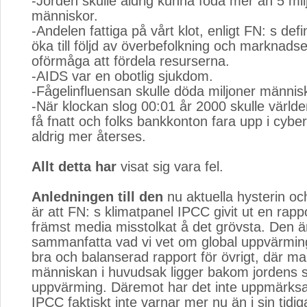
-Jorden skulle aldrig kunna föda mer än 5 mil
människor.
-Andelen fattiga på vårt klot, enligt FN: s defin
öka till följd av överbefolkning och marknad
oförmåga att fördela resurserna.
-AIDS var en obotlig sjukdom.
-Fågelinfluensan skulle döda miljoner männis
-När klockan slog 00:01 år 2000 skulle världe
få fnatt och folks bankkonton fara upp i cybe
aldrig mer återses.
Allt detta har
visat sig vara fel. 
Anledningen till den
nu aktuella hysterin o
är att FN: s klimatpanel IPCC givit ut en rap
främst media misstolkat å det grövsta. Den är
sammanfatta vad vi vet om global uppvärmin
bra och balanserad rapport för övrigt, där man
människan i huvudsak ligger bakom jordens 
uppvärming. Däremot har det inte uppmärks
IPCC faktiskt inte varnar mer nu än i sin tidig