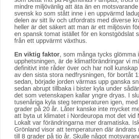
mindre miljövänlig att äta än en motsvarande 
svensk ko som stått inne i en uppvärmd ladu
delen av sitt liv och utfordrats med diverse kr
heller är det säkert att man är ett miljösvin f
en spansk tomat istället för en konstgödslat
från ett uppvärmt växthus.
En viktig faktor
, som många tycks glömma i
upphetsningen, är de klimatförändringar vi m
definitivt inte råder över och har noll kunska
av den sista stora nedfrysningen, för bortåt 
sedan, började jorden värmas upp ganska sna
sedan abrupt tillbaka i bister kyla under sådär
det som vetenskapen kallar yngre dryas. I sl
tusenåriga kyla steg temperaturen igen, med u
grader på 20 år. Låter kanske inte mycket m
att byta ut klimatet i Nordeuropa mot det vid
Lokalt var förändringarna mer dramatiska. Is
Grönland visor att temperaturen där ändrat
till 8 grader på tio år. Skulle något motsvara