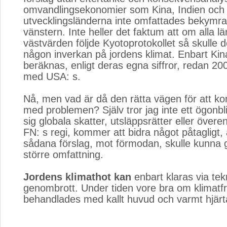
omvandlingsekonomier som Kina, Indien och 
utvecklingsländerna inte omfattades bekymra
vänstern. Inte heller det faktum att om alla lä
västvärden följde Kyotoprotokollet så skulle d
någon inverkan på jordens klimat. Enbart Kin
beräknas, enligt deras egna siffror, redan 200
med USA: s.
Nå, men vad är då den rätta vägen för att kom
med problemen? Själv tror jag inte ett ögonbl
sig globala skatter, utsläppsrätter eller över
FN: s regi, kommer att bidra något påtagligt
sådana förslag, mot förmodan, skulle kunna 
större omfattning.
Jordens klimathot kan
enbart klaras via tek
genombrott. Under tiden vore bra om klimatf
behandlades med kallt huvud och varmt hjärt