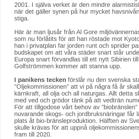
2001. I själva verket är den mindre alarmistis
när det gäller synen på hur mycket havsnivå
stiga.
Här är man ljusår från Al Gore miljövännernas
som nu förlåtits för att han röstade mot Kyoto
han i privatplan far jorden runt och sprider p
budskapet om att våra städer snart står unde
Europa snart förvandlas till ett nytt Sibirien till
Golfströmmen kommer att stanna upp.
I panikens tecken
förslår nu den svenska stat
"Oljekommissionen" att vi på några få år skall
kärnkraft, all olja och all naturgas. Allt detta s
med ved och grödor tänk på att vedträn numer
För att tillgodose vårt behov av "biobränslen"
nuvarande skogs- och jordbruksnäringar får 
plats åt bio-bränsleproduktion. Hälften av Sv
skulle krävas för att uppnå oljekommissionens
fram till 2020.