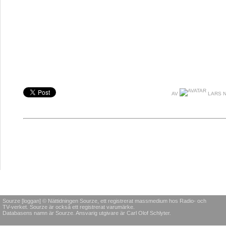
AV
LARS N
Sourze [loggan] © Nättidningen Sourze, ett registrerat massmedium hos Radio- och
TV-verket. Sourze är också ett registrerat varumärke.
Databasens namn är Sourze. Ansvarig utgivare är Carl Olof Schlyter.