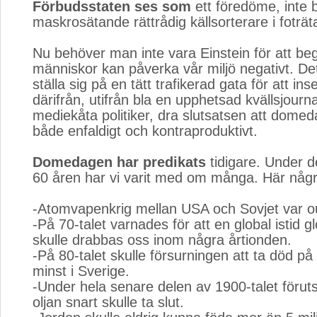
Förbudsstaten ses som
ett föredöme, inte b
maskrosätande rättrådig källsorterare i foträta
Nu behöver man inte vara Einstein för att begr
människor kan påverka vår miljö negativt. Det
ställa sig på en tätt trafikerad gata för att in
därifrån, utifrån bla en upphetsad kvällsjourna
mediekåta politiker, dra slutsatsen att domed
både enfaldigt och kontraproduktivt.
Domedagen har predikats
tidigare. Under d
60 åren har vi varit med om många. Här någ
-Atomvapenkrig mellan USA och Sovjet var ou
-På 70-talet varnades för att en global istid g
skulle drabbas oss inom några årtionden.
-På 80-talet skulle försurningen att ta död på 
minst i Sverige.
-Under hela senare delen av 1900-talet förut
oljan snart skulle ta slut.