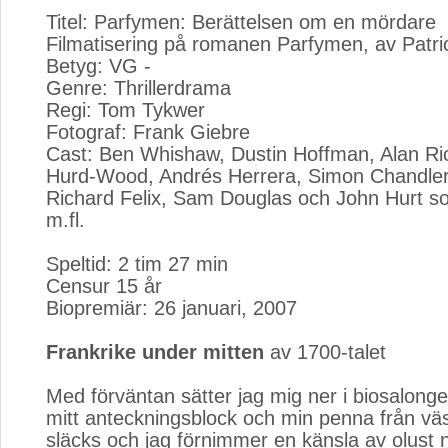
Titel: Parfymen: Berättelsen om en mördare
Filmatisering på romanen Parfymen, av Patri
Betyg: VG -
Genre: Thrillerdrama
Regi: Tom Tykwer
Fotograf: Frank Giebre
Cast: Ben Whishaw, Dustin Hoffman, Alan R
Hurd-Wood, Andrés Herrera, Simon Chandler,
Richard Felix, Sam Douglas och John Hurt s
m.fl.
Speltid: 2 tim 27 min
Censur 15 år
Biopremiär: 26 januari, 2007
Frankrike under mitten
av 1700-talet
Med förväntan sätter jag mig ner i biosalong
mitt anteckningsblock och min penna från vä
släcks och jag förnimmer en känsla av olust 