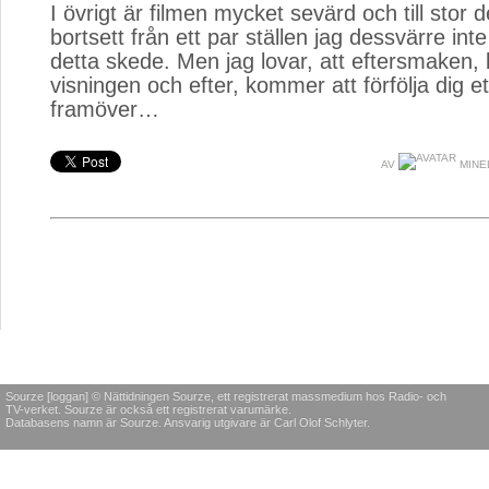
I övrigt är filmen mycket sevärd och till stor de
bortsett från ett par ställen jag dessvärre inte
detta skede. Men jag lovar, att eftersmaken,
visningen och efter, kommer att förfölja dig et
framöver…
AV
MINEL
Sourze [loggan] © Nättidningen Sourze, ett registrerat massmedium hos Radio- och
TV-verket. Sourze är också ett registrerat varumärke.
Databasens namn är Sourze. Ansvarig utgivare är Carl Olof Schlyter.