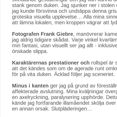
stank genom duken. Jag sjunker ner i stolen 
jag kunde försvinna och undslippa denna gris
groteska visuella upplevelse… Alla mina sinne
att lämna lokalen, men kroppen vägrar att ly
Fotografen Frank Giebre
, manövrerar kamer
jag aldrig tidigare skådat. Varje vinkel kvarlämn
min fantasi, utan visuellt ser jag allt - inklusiv
önskade slippa.
Karaktärernas prestationer och
rollspel är 
att det kändes som om de agerade runt omkri
för på vita duken. Äcklad följer jag sceneriet.
Minus i kanten
ger jag på grund av föreställ
affekterade avslutning. Mina kväljningar övergi
en axelryckning, paralysering upphörde. Detta t
kände jag fortfarande illamåendet skölja öve
en annan orsak. Slutpläderingen…