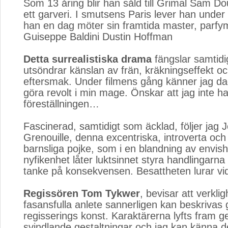
Som 13 åring blir han såld till Grimal Sam D
ett garveri. I smutsens Paris lever han under 
han en dag möter sin framtida master, parf
Guiseppe Baldini Dustin Hoffman
Detta surrealistiska drama
fängslar samtidi
utsöndrar känslan av frän, kräkningseffekt 
eftersmak. Under filmens gång känner jag d
göra revolt i min mage. Önskar att jag inte ha
föreställningen…
Fascinerad, samtidigt som äcklad, följer jag 
Grenouille, denna excentriska, introverta och
barnsliga pojke, som i en blandning av envis
nyfikenhet låter luktsinnet styra handlingarna
tanke på konsekvensen. Besattheten lurar vi
Regissören Tom Tykwer
, bevisar att verkli
fasansfulla anlete sannerligen kan beskriva
regisserings konst. Karaktärerna lyfts fram
svindlande gestaltningar och jag kan känna de