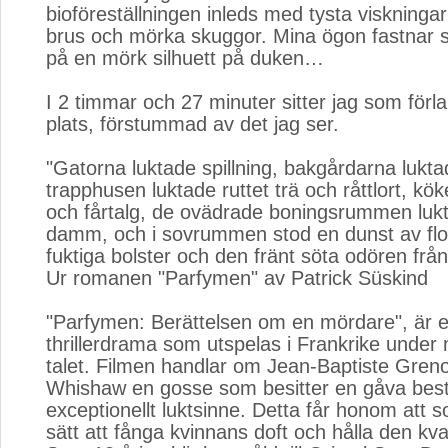
bioföreställningen inleds med tysta viskninga
brus och mörka skuggor. Mina ögon fastnar 
på en mörk silhuett på duken…
I 2 timmar och 27 minuter sitter jag som för
plats, förstummad av det jag ser.
"Gatorna luktade spillning, bakgårdarna lukta
trapphusen luktade ruttet trä och råttlort, k
och fårtalg, de ovädrade boningsrummen luk
damm, och i sovrummen stod en dunst av flot
fuktiga bolster och den fränt söta odören från
Ur romanen "Parfymen" av Patrick Süskind
"Parfymen: Berättelsen om en mördare", är et
thrillerdrama som utspelas i Frankrike under 
talet. Filmen handlar om Jean-Baptiste Greno
Whishaw en gosse som besitter en gåva best
exceptionellt luktsinne. Detta får honom att 
sätt att fånga kvinnans doft och hålla den kva