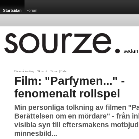
Startsidan
Forum
Föreslå ändring
| 
Skriv ut
| 
Tipsa
| 
Dela
Film: "Parfymen..." -
fenomenalt rollspel
Min personliga tolkning av filmen "P
Berättelsen om en mördare" - från i
visibla syn till eftersmakens motbju
minnesbild...