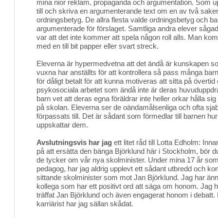
mina nior reklam, propaganda och argumentation. Som uppg
till och skriva en argumenterande text om en av två saker, 
ordningsbetyg. De allra flesta valde ordningsbetyg och ba
argumenterade för förslaget. Samtliga andra elever såg
var att det inte kommer att spela någon roll alls. Man ko
med en till bit papper eller svart streck.
Eleverna är hypermedvetna att det ändå är kunskapen so
vuxna har anställts för att kontrollera så pass många barn.
för dåligt betalt för att kunna motiveras att sitta på övertid
psykosociala arbetet som ändå inte är deras huvuduppdr
barn vet att deras egna föräldrar inte heller orkar hålla si
på skolan. Eleverna ser de oändamålsenliga och ofta sja
förpassats till. Det är sådant som förmedlar till barnen hu
uppskattar dem.
Avslutningsvis har jag
ett litet råd till Lotta Edholm: Inn
på att ersätta den bänga Björklund här i Stockholm, bör d
de tycker om vår nya skolminister. Under mina 17 år so
pedagog, har jag aldrig upplevt ett sådant utbredd och ko
sittande skolminister som mot Jan Björklund. Jag har ännu
kollega som har ett positivt ord att säga om honom. Jag 
träffat Jan Björklund och även engagerat honom i debatt.
karriärist har jag sällan skådat.