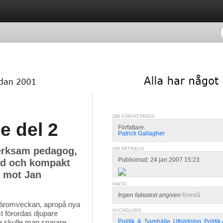
OM FÖRFATTAREN
e del 2
Författare:
Patrick Gallagher
erksam pedagog,
OM ARTIKELN
Publicerad: 24 jan 2007 15:23
edd och kompakt
m mot Jan
FAKTA
Ingen faktatext angiven
föreslå
e häromveckan, apropå nya
NYCKELORD
st förordas djupare
a skulle man snarare
Politik
,
&
,
Samhälle
,
Utbildning
,
Politi