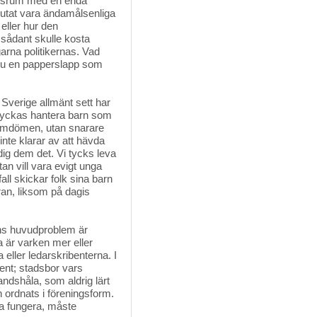
klassrum med en enda
utat vara ändamålsenliga
ller hur den
 sådant skulle kosta
arna politikernas. Vad
 ännu en papperslapp som
Sverige allmänt sett har 
 lyckas hantera barn som
a omdömen, utan snarare
inte klarar av att hävda
dig dem det. Vi tycks leva
an vill vara evigt unga
all skickar folk sina barn
tran, liksom på dagis
ns huvudproblem är 
a är varken mer eller
 eller ledarskribenterna. I
ent; stadsbor vars
landshåla, som aldrig lärt
n ordnats i föreningsform.
a fungera, måste