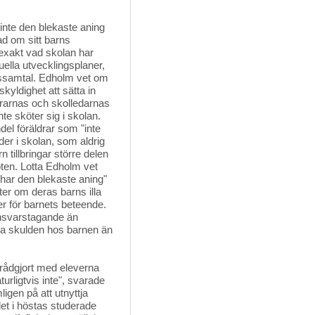
inte den blekaste aning 
rad om sitt barns
 exakt vad skolan har
uella utvecklingsplaner,
gssamtal. Edholm vet om
kyldighet att sätta in
ärarnas och skolledarnas
nte sköter sig i skolan.
del föräldrar som "inte
r i skolan, som aldrig
 tillbringar större delen
öten. Lotta Edholm vet
e har den blekaste aning"
r om deras barns illa
er för barnets beteende.
nsvarstagande än
gga skulden hos barnen än
rådgjort med eleverna
urligtvis inte", svarade
gen på att utnyttja
let i höstas studerade