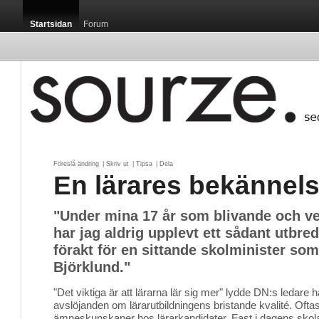
Startsidan
Forum
Föreslå ändring
| 
Skriv ut
| 
Tipsa
| 
Dela
En lärares bekännels
"Under mina 17 år som blivande och v
har jag aldrig upplevt ett sådant utbr
förakt för en sittande skolminister so
Björklund."
"Det viktiga är att lärarna lär sig mer" lydde DN:s ledar
avslöjanden om lärarutbildningens bristande kvalité. Ofta
ämneskunskaper hos lärarkandidater. Fast i dagens skol