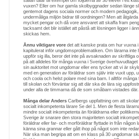
sällan talar till exempel om följderna av 30 elever i ett 
vuxen? Eller om hur gamla skolbyggnader sedan länge sl
gentemot dagens sociala normer och modern pedagogik, e
undermåliga miljön bidrar till oordningen? Men att åtgärda
mycket pengar och då vore ansvaret att skaffa fram peng
tacksamt det blir istället att påstå att lösningen ligger i
skickas hem.
Ännu viktigare vore
det att kanske prata om hur vuxna i 
kapitulerat inför ungdomsproblematiken. Om lärarna inte
uppför sig illa, beror det inte på avsaknaden av skriftlig
på att alldeles för många vuxna i Sverige överhuvudtaget 
sin auktoritet mot ungdomar eller ens tycker att vi är skyl
med en generation av föräldrar som själv inte vuxit upp, ut
och coola och helst polare med sina barn. I alltför många f
till skolan och förväntar sig att där ska de lära sig uppfos
under alla de timmarna då de som småbarn vistades där.
Många delar Anders
Carlbergs uppfattning om att skola
socialt inkompetenta lärare Se del 1. Men de flesta lärarn
mindre socialt inkompetenta än föräldrarna eller politikerna
Sverige är snarare den stora majoriteten socialt inkompet
föräldrar eller far- och morföräldrar flyttade in från någon 
känna sina grannar eller gått ihop på något som inte reda
När ska man begripa att om en klass på 30 ungdomar sk