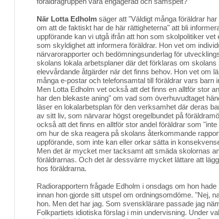
föräldragruppen vara engagerad och samspelt?
När Lotta Edholm
säger att "Väldigt många föräldrar har 
om att de faktiskt har de här rättigheterna" att bli informe
uppförande kan vi utgå ifrån att hon som skolpolitiker vet
som skyldighet att informera föräldrar. Hon vet om individ
närvarorapporter och bedömningsunderlag för utvecklin
skolans lokala arbetsplaner där det förklaras om skolans s
elevvårdande åtgärder när det finns behov. Hon vet om l
många e-postar och telefonsamtal till föräldrar vars barn i
Men Lotta Edholm vet också att det finns en alltför stor an
har den blekaste aning" om vad som överhuvudtaget hände
läser en lokalarbetsplan för den verksamhet där deras barn
av sitt liv, som närvarar högst oregelbundet på föräldram
också att det finns en alltför stor andel föräldrar som "int
om hur de ska reagera på skolans återkommande rapporte
uppförande, som inte kan eller orkar sätta in konsekvens
Men det är mycket mer tacksamt att smäda skolornas a
föräldrarnas. Och det är dessvärre mycket lättare att lä
hos föräldrarna.
Radiorapportern frågade Edholm i onsdags om hon hade 
innan hon gjorde sitt utspel om ordningsomdöme. "Nej, nat
hon. Men det har jag. Som svensklärare passade jag nämli
Folkpartiets idiotiska förslag i min undervisning. Under va