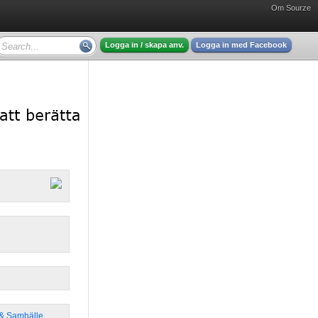
Om Sourze
Logga in / skapa anv.
Logga in med Facebook
k & Samhälle
,