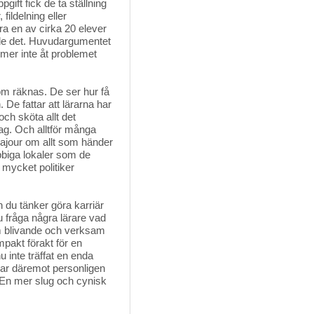
ift fick de ta ställning
fildelning eller
ra en av cirka 20 elever
ade det. Huvudargumentet
mmer inte åt problemet
m räknas. De ser hur få
 De fattar att lärarna har
 och sköta allt det
ag. Och alltför många
g ajour om allt som händer
bbiga lokaler som de
r mycket politiker
an du tänker göra karriär 
u fråga några lärare vad
m blivande och verksam
mpakt förakt för en
 inte träffat en enda
har däremot personligen
 En mer slug och cynisk