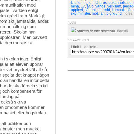
Utbildning
,
en
,
lärares
,
bekännelse
,
de
 kommunikation med
mina
,
17
,
år
,
blivande
,
verksam
,
pedag
aste i världen enligt
upplevt
,
sådant
,
utbredd
,
kompakt
,
föra
skolminister
,
mot
,
jan
,
björklund
| 
föresl
lm grävt fram Märkligt,
omiskt jämställda länder,
PLATS
esammanhållning som
Artikeln är inte placerad.
föreslå
terer.. Skolan har
 uppfostran. Men oavsett
DELA ARTIKELN
tta den moraliska
Länk till artikeln:
 i skolan idag. Enligt
a är att eleven uppnår
er vet mycket väl att så
r spelar det knappt någon
olan handfallen inför detta
hur de ska fördela sin tid
ng och kompensera för
förslag på
t också skriva
 Men omdömena kommer
ymnasiet eller högskolan.
tt politiker och 
as brister men mycket