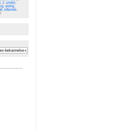
l
,
2
,
under
,
og
,
aldrig
,
kt
,
sittande
,
å