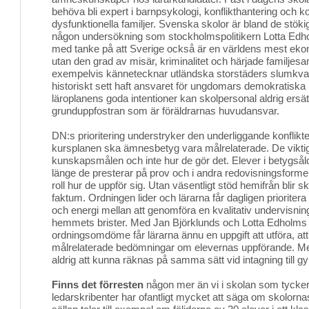
behöva bli expert i barnpsykologi, konflikthantering och
dysfunktionella familjer. Svenska skolor är bland de stökig
någon undersökning som stockholmspolitikern Lotta Edho
med tanke på att Sverige också är en världens mest ekon
utan den grad av misär, kriminalitet och härjade familj
exempelvis kännetecknar utländska storstäders slumkvar
historiskt sett haft ansvaret för ungdomars demokratiska
läroplanens goda intentioner kan skolpersonal aldrig ersä
grunduppfostran som är föräldrarnas huvudansvar.
DN:s prioritering understryker den underliggande konflikten
kursplanen ska ämnesbetyg vara målrelaterade. De viktig
kunskapsmålen och inte hur de gör det. Elever i betygsåld
länge de presterar på prov och i andra redovisningsforme
roll hur de uppför sig. Utan väsentligt stöd hemifrån blir sk
faktum. Ordningen lider och lärarna får dagligen prioritera 
och energi mellan att genomföra en kvalitativ undervisni
hemmets brister. Med Jan Björklunds och Lotta Edholms 
ordningsomdöme får lärarna ännu en uppgift att utföra, at
målrelaterade bedömningar om elevernas uppförande.
aldrig att kunna räknas på samma sätt vid intagning till g
Finns det förresten
någon mer än vi i skolan som tycker a
ledarskribenter har ofantligt mycket att säga om skolorn