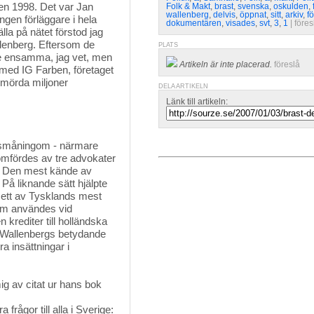
iven 1998. Det var Jan
Folk & Makt
,
brast
,
svenska
,
oskulden
,
wallenberg
,
delvis
,
öppnat
,
sitt
,
arkiv
,
fö
gen förläggare i hela
dokumentären
,
visades
,
svt
,
3
,
1
| 
föres
älla på nätet förstod jag
llenberg. Eftersom de
PLATS
nte ensamma, jag vet, men
Artikeln är inte placerad.
föreslå
 med IG Farben, företaget
 mörda miljoner
DELA ARTIKELN
Länk till artikeln:
a småningom - närmare
omfördes av tre advokater
. Den mest kände av
å liknande sätt hjälpte
ett av Tysklands mest
som användes vid
 krediter till holländska
 Wallenbergs betydande
a insättningar i
ig av citat ur hans bok
frågor till alla i Sverige: