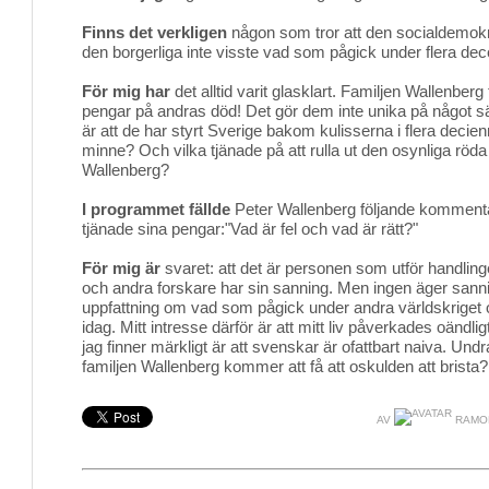
Finns det verkligen
någon som tror att den socialdemokra
den borgerliga inte visste vad som pågick under flera de
För mig har
det alltid varit glasklart. Familjen Wallenber
pengar på andras död! Det gör dem inte unika på något sä
är att de har styrt Sverige bakom kulisserna i flera dec
minne? Och vilka tjänade på att rulla ut den osynliga röda
Wallenberg?
I programmet fällde
Peter Wallenberg följande kommenta
tjänade sina pengar:"Vad är fel och vad är rätt?"
För mig är
svaret: att det är personen som utför handling
och andra forskare har sin sanning. Men ingen äger sann
uppfattning om vad som pågick under andra världskriget och
idag. Mitt intresse därför är att mitt liv påverkades oändli
jag finner märkligt är att svenskar är ofattbart naiva. 
familjen Wallenberg kommer att få att oskulden att brista?
AV
RAMO