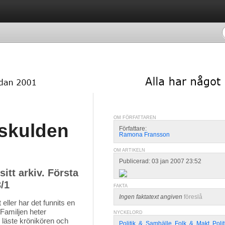
OM FÖRFATTAREN
skulden
Författare:
Ramona Fransson
OM ARTIKELN
Publicerad: 03 jan 2007 23:52
itt arkiv. Första
/1
FAKTA
Ingen faktatext angiven
föreslå
 eller har det funnits en 
 Familjen heter
NYCKELORD
 läste krönikören och
Politik
,
&
,
Samhälle
,
Folk
,
&
,
Makt
,
Poli