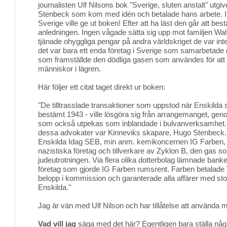
journalisten Ulf Nilsons bok "Sverige, sluten anstalt" utg
Stenbeck som kom med idén och betalade hans arbete. In
Sverige ville ge ut boken! Efter att ha läst den går att best
anledningen. Ingen vågade sätta sig upp mot familjen Wa
tjänade ohyggliga pengar på andra världskriget de var i
det var bara ett enda företag i Sverige som samarbetade
som framställde den dödliga gasen som användes för att
människor i lägren.
Här följer ett citat taget direkt ur boken:
"De tilltrasslade transaktioner som uppstod när Enskild
bestämt 1943 - ville lösgöra sig från arrangemanget, gen
som också utpekas som inblandade i bulvanverksamhet
dessa advokater var Kinneviks skapare, Hugo Stenbeck. P
Enskilda Idag SEB, min anm. kemikoncernen IG Farben, 
nazistiska företag och tillverkare av Zyklon B, den gas 
judeutrotningen. Via flera olika dotterbolag lämnade banken
företag som gjorde IG Farben rumsrent. Farben betalade
belopp i kommission och garanterade alla affärer med stor
Enskilda."
Jag är vän med Ulf Nilson och har tillåtelse att använda m
Vad vill jag
säga med det här? Egentligen bara ställa några 