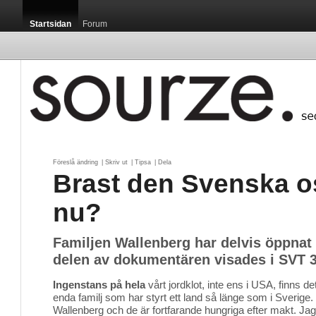
Startsidan
Forum
Föreslå ändring
| 
Skriv ut
| 
Tipsa
| 
Dela
Brast den Svenska o
nu?
Familjen Wallenberg har delvis öppnat s
delen av dokumentären visades i SVT 3
Ingenstans på hela
vårt jordklot, inte ens i USA, finns det
enda familj som har styrt ett land så länge som i Sverige.
Wallenberg och de är fortfarande hungriga efter makt. Jag