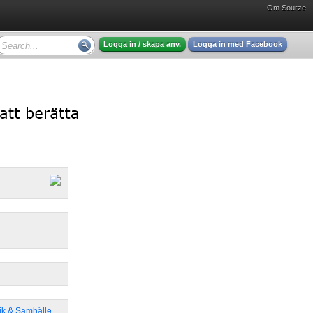
Om Sourze
Logga in / skapa anv.
Logga in med Facebook
tik & Samhälle
,