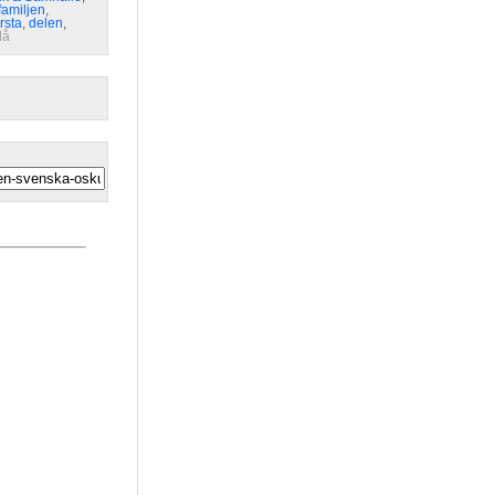
familjen
,
rsta
,
delen
,
lå