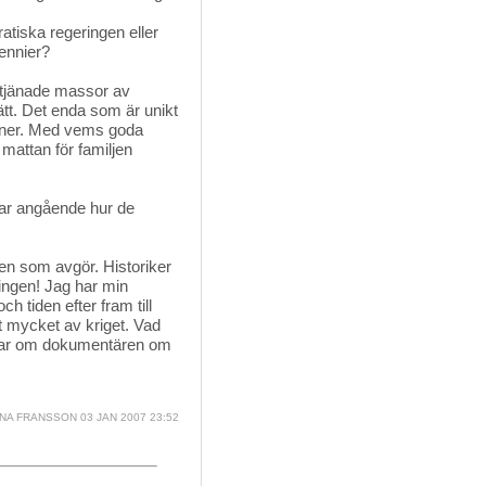
tiska regeringen eller 
cennier?
g tjänade massor av 
tt. Det enda som är unikt
ienner. Med vems goda
 mattan för familjen
r angående hur de 
en som avgör. Historiker 
ingen! Jag har min
 tiden efter fram till
gt mycket av kriget. Vad
Undrar om dokumentären om
NA FRANSSON
03 JAN 2007 23:52