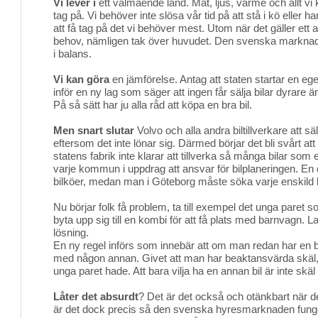
Vi lever i
ett välmående land. Mat, ljus, värme och allt vi 
tag på. Vi behöver inte slösa vår tid på att stå i kö eller 
att få tag på det vi behöver mest. Utom när det gäller ett
behov, nämligen tak över huvudet. Den svenska marknaden
i balans.
Vi kan göra
en jämförelse. Antag att staten startar en ege
inför en ny lag som säger att ingen får sälja bilar dyrare ä
På så sätt har ju alla råd att köpa en bra bil.
Men snart slutar
Volvo och alla andra biltillverkare att sälj
eftersom det inte lönar sig. Därmed börjar det bli svårt att 
statens fabrik inte klarar att tillverka så många bilar som 
varje kommun i uppdrag att ansvar för bilplaneringen. En
bilköer, medan man i Göteborg måste söka varje enskild bi
Nu börjar folk få problem, ta till exempel det unga paret 
byta upp sig till en kombi för att få plats med barnvagn. L
lösning.
En ny regel införs som innebär att om man redan har en b
med någon annan. Givet att man har beaktansvärda skäl,
unga paret hade. Att bara vilja ha en annan bil är inte skäl
Låter det absurdt
? Det är det också och otänkbart när de
är det dock precis så den svenska hyresmarknaden fungera