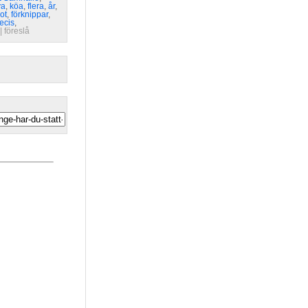
va
,
köa
,
flera
,
år
,
ot
,
förknippar
,
ecis
,
| 
föreslå