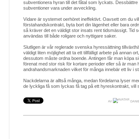
subventionera hyran till det fåtal som lyckats. Dessbättr
subventioner vara under avveckling.
Vidare är systemet oerhöret ineffektivt. Oavsett om du vill
förstahandskontrakt, byta bort din lägenhet eller bara or
så kräver det en väldigt stor insats rent tidsmässigt. Tid 
användas till både roligare och nyttigare saker.
Slutligen är vår reglerade svenska hyressättning tillväx
väldigt liten möjlighet att ta ett tillfälligt arbete på annan o
dessutom måste ordna boende. Antingen får man köpa sig 
förenat med stor risk för kortare perioder eller så är man h
andrahandsmarknaden vilket för många innebär ett liv i st
Nackdelarna är alltså många, medan fördelarna lyser med
de lyckliga få som lyckas få tag på ett hyreskontrakt, vill 
AV
DANI