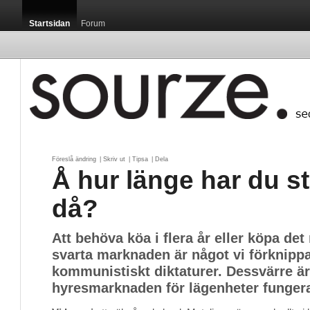
Startsidan
Forum
Föreslå ändring
| 
Skriv ut
| 
Tipsa
| 
Dela
Å hur länge har du stå
då?
Att behöva köa i flera år eller köpa de
svarta marknaden är något vi förknipp
kommunistiskt diktaturer. Dessvärre är
hyresmarknaden för lägenheter fungera