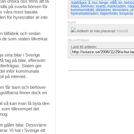
kan önska oss finns att få 
Sakfrågor
,
å
,
hur
,
länge
,
stått
,
kö
,
behö
handla på svarta börsen för
köpa
,
behöver
,
svarta
,
marknaden
,
någ
kommunistiskt
,
diktaturer
,
dessvärre
,
pr
 av våra mest basala
hyresmarknaden
,
lägenheter
,
fungerar
 för hyresrätter är inte
PLATS
Artikeln är inte placerad.
föreslå
n bilfabrik och sedan 
n de som staten tillverkar.
DELA ARTIKELN
Länk till artikeln:
a sina bilar i Sverige 
få tag på bilar, eftersom
efterfrågas. Staten ger
 del inför kommunala
l på internet.
som får barn och behöver
agstiftarna finner dock en
il så kan man få byta den
 som tillexempel det
 nog.
t gäller bilar. Dessvärre
r. Vi har i Sverige ett