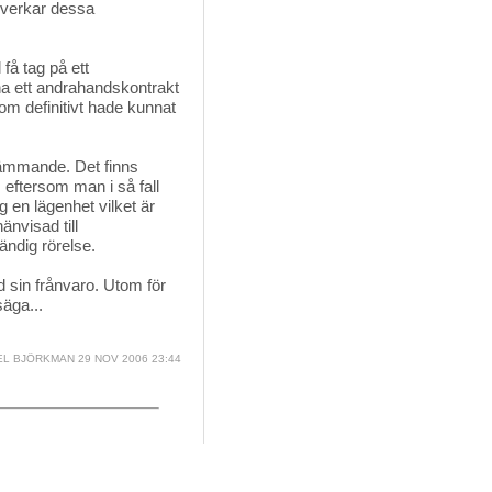
e verkar dessa
 få tag på ett
dna ett andrahandskontrakt
som definitivt hade kunnat
thämmande. Det finns
rt, eftersom man i så fall
en lägenhet vilket är
änvisad till
ändig rörelse.
 sin frånvaro. Utom för
säga...
EL BJÖRKMAN
29 NOV 2006 23:44