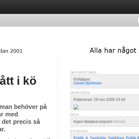
OM FÖRFATTAREN
tt i kö
Författare:
Daniel Björkman
OM ARTIKELN
Publicerad: 29 nov 2006 23:44
t man behöver på
ar med
FAKTA
 det precis så
Ingen faktatext angiven
föreslå
r.
NYCKELORD
Politik
,
&
,
Samhälle
,
Sakfrågor
,
Politik