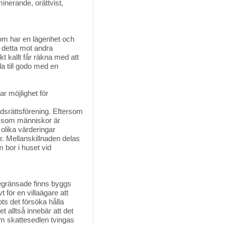
nerande, orättvist,
som har en lägenhet och
 detta mot andra
 kallt får räkna med att
la till godo med en
r möjlighet för
adsrättsförening. Eftersom
ra som människor är
 olika värderingar
r. Mellanskillnaden delas
 bor i huset vid
begränsade finns byggs
t för en villaägare att
ots det försöka hålla
 alltså innebär att det
nom skattesedlen tvingas