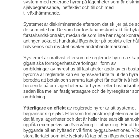
system med reglerade hyror på lägenheter som är diskrimi
självbegränsande, ineffektivt och till och med
tillväxthämmande.
Systemet är diskriminerande eftersom det skiljer på de 
de som inte har. De som har förstahandskontrakt får byta
förstahandskontrakt, medan de som inte har något kontrakt
antingen söka ett hundratal lägenheter på boplats eller hål
halvseriös och mycket osäker andrahandsmarknad.
Systemet är orättvist eftersom de reglerade hyrorna skapa
gigantiska förmögenhetsöverföringar i form av
ombildningar av hyreshus till fastigheter ägda av en bost
hyrorna är reglerade kan en hyresvärd inte ta ut den hy
beredda att betala och samma fastighet får därför två helt
beroende på om lägenheterna är hyres- eller bostadsrätte
sedan lika mellan fastighetsägare och de hyresgäster som
ombildning.
Ytterligare en effekt
av reglerade hyror är att systemet 
begränsar sig självt. Eftersom förtjänstmöjligheterna är 
det få nya lägenheter och det är heller inte särskilt attraktiv
upplåta exempelvis sin övervåning till uthyrning. För att tr
byggande på en hyffsad nivå finns byggsubventioner. Vilket
stora flertalet som inte lyckats få tag på en lägenhet ge