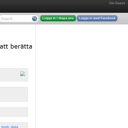
Om Sourze
Logga in / skapa anv.
Logga in med Facebook
,
bush
,
jävla
,