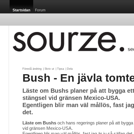
Startsidan
Forum
Föreslå ändring
| 
Skriv ut
| 
Tipsa
| 
Dela
Bush - En jävla tomt
Läste om Bushs planer på att bygga ett
stängsel vid gränsen Mexico-USA.
Egentligen blir man väl mållös, fast jag
det.
Läste om Bushs
och hans regerings planer på att bygga e
vid gränsen Mexico-USA.
Egentligen blir man väl mållös, fast jag är ju så sällan det.