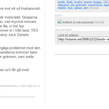
tomte
,
läste
,
bushs
,
planer
,
bygga
,
120
stängsel
,
vid
,
gränsen
,
mexicousa
,
ege
era mot ett så fruktansvärt
mållös
,
fast
,
sällan
,
det
| 
föreslå
PLATS
 blir mörkrädd. Skaparna
Fan, vad mycket mexare
Artikeln är inte placerad.
föreslå
illa, vi har typ
mmer in i Vårt land. YES
DELA ARTIKELN
hiskey Jack Daniels
Länk till artikeln:
ungliga problemet med den
skohandlarna kommer bara
ver gränsen, vars enda
ikan och får gå med
 EFRAIMSSON
11 NOV 2006 01:15