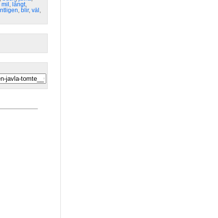
,
mil
,
långt
,
ntligen
,
blir
,
väl
,