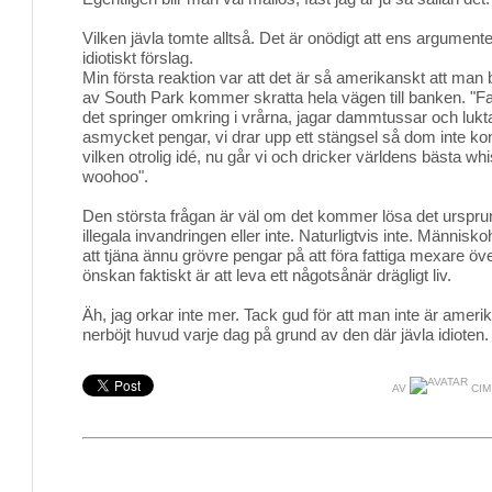
Vilken jävla tomte alltså. Det är onödigt att ens argument
idiotiskt förslag.
Min första reaktion var att det är så amerikanskt att man
av South Park kommer skratta hela vägen till banken. "
det springer omkring i vrårna, jagar dammtussar och luktar 
asmycket pengar, vi drar upp ett stängsel så dom inte ko
vilken otrolig idé, nu går vi och dricker världens bästa w
woohoo".
Den största frågan är väl om det kommer lösa det urspr
illegala invandringen eller inte. Naturligtvis inte. Männi
att tjäna ännu grövre pengar på att föra fattiga mexare ö
önskan faktiskt är att leva ett någotsånär drägligt liv.
Äh, jag orkar inte mer. Tack gud för att man inte är amer
nerböjt huvud varje dag på grund av den där jävla idioten.
AV
CIM