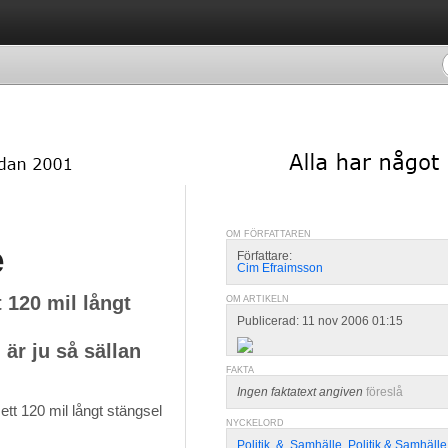
OM FÖRFATTAREN
e
Författare:
Cim Efraimsson
 120 mil långt
OM ARTIKELN
Publicerad: 11 nov 2006 01:15
 är ju så sällan
FAKTA
Ingen faktatext angiven
föreslå
tt 120 mil långt stängsel 
NYCKELORD
Politik
,
&
,
Samhälle
,
Politik & Samhälle