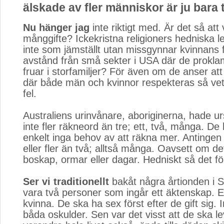
älskade av fler människor är ju bara
Nu hänger jag
inte riktigt med. Är det så att 
månggifte? Ickekristna religioners hedniska 
inte som jämställt utan missgynnar kvinnans f
avstånd från små sekter i USA där de proklam
fruar i storfamiljer? För även om de anser att 
där både män och kvinnor respekteras så vet j
fel.
Australiens urinvånare, aboriginerna, hade u
inte fler räkneord än tre; ett, två, många. De
enkelt inga behov av att räkna mer. Antingen v
eller fler än två; alltså många. Oavsett om de
boskap, ormar eller dagar. Hedniskt så det för
Ser vi traditionellt
bakåt några årtionden i Sv
vara två personer som ingår ett äktenskap.
kvinna. De ska ha sex först efter de gift sig. 
båda oskulder. Sen var det visst att de ska 