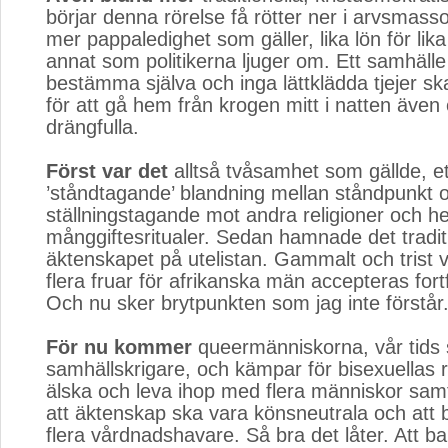
börjar denna rörelse få rötter ner i arvsmass
mer pappaledighet som gäller, lika lön för lik
annat som politikerna ljuger om. Ett samhälle 
bestämma själva och inga lättklädda tjejer s
för att gå hem från krogen mitt i natten även
drängfulla.
Först var det
alltså tvåsamhet som gällde, ett
’ståndtagande’ blandning mellan ståndpunkt 
ställningstagande mot andra religioner och h
månggiftesritualer. Sedan hamnade det tradit
äktenskapet på utelistan. Gammalt och trist v
flera fruar för afrikanska män accepteras fort
Och nu sker brytpunkten som jag inte förstår
För nu kommer
queermänniskorna, vår tids s
samhällskrigare, och kämpar för bisexuellas rä
älska och leva ihop med flera människor samt
att äktenskap ska vara könsneutrala och att 
flera vårdnadshavare. Så bra det låter. Att ba