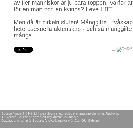
av fler människor är ju bara toppen. Varför är 
för en man och en kvinna? Leve HBT!
Men då är cirkeln sluten! Månggifte - tvåskap
heterosexuella äktenskap - och så månggifte 
många.
AV
Sourze [loggan] © Nättidningen Sourze, ett registrerat massmedium hos Radio- och
TV-verket. Sourze är också ett registrerat varumärke.
Databasens namn är Sourze. Ansvarig utgivare är Carl Olof Schlyter.