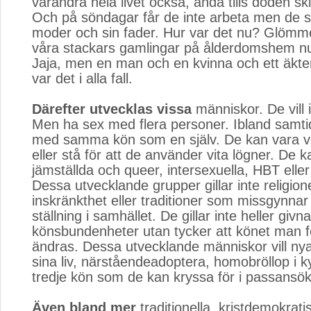
varandra hela livet också, ända tills döden ski
Och på söndagar får de inte arbeta men de s
moder och sin fader. Hur var det nu? Glömmer
våra stackars gamlingar på ålderdomshem nu
Jaja, men en man och en kvinna och ett äkten
var det i alla fall.
Därefter utvecklas vissa
människor. De vill in
Men ha sex med flera personer. Ibland samtid
med samma kön som en själv. De kan vara v
eller stå för att de använder vita lögner. De k
jämställda och queer, intersexuella, HBT eller 
Dessa utvecklande grupper gillar inte religion
inskränkthet eller traditioner som missgynnar
ställning i samhället. De gillar inte heller givna
könsbundenheter utan tycker att könet man 
ändras. Dessa utvecklande människor vill n
sina liv, närståendeadoptera, homobröllop i k
tredje kön som de kan kryssa för i passansö
Även bland mer
traditionella, kristdemokrati