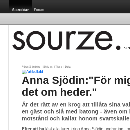
Startsidan
Forum
Föreslå ändring
| 
Skriv ut
| 
Tipsa
| 
Dela
Anna Sjödin:"För mi
det om heder."
Är det rätt av en krog att tillåta sina va
en gäst och slå med batong - även om 
motstånd och kallat honom svartskalle
Efter att ha
läst alla turer kring Anna Sjödin undrar jag i mit