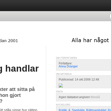
OM FÖRFATTAREN
Författare:
g handlar
Anna Drangel
OM ARTIKELN
Publicerad: 14 okt 2006 12:48
kter att sitta på
FAKTA
hon gjort
Ingen faktatext angiven
föreslå
?
NYCKELORD
t stilla sinne hur rätten 
Politik
,
&
,
Samhälle
,
Rättssamhället
,
Po