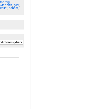
för
,
mig
,
akter
,
sitta
,
gäst
,
,
kallat
,
honom
,