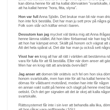
kan döma henne för att ha kallat dörrvakten "svartskalle, 
att ha kallat henne "hora, fitta, slyna".
Hon var full
Anna Sjödin. Det brukar man bli när man dric
hon inte fick beställa. Det har man ju sett prov på några g
Folk som står och käftar emot i baren.
Dessutom kan jag
mycket väl tänka mig att Anna ifrågas
henne lämna stället. Att hon blev förbannad när han tog hår
att hon har kämpat emot. Skällt på honom och vägrat att
Att det hela spårat ut. Det där har man ju också sett några g
Visst har en
krog all har all rätt i världen att bestämma n
vara för fulla för att få beställa. Eller när dom anser att gä
Men har en krog rätt att använda övervåld?
Jag anser att
domen blir orättvis och fel om hon ska dömas
honom svartskalle, men han inte för att ha kallat henne h
dömas för våldsamt motstånd, medan han inte får någon r
en annan vakt suttit på henne och slagit på henne med ba
oetiskt. Och det ger signalen att det är okej att kalla någ
svartskalle.
Rättssystemet får inte i sin iver att behandla alla lika, d
att hon råkar vara ordförande i SSU.