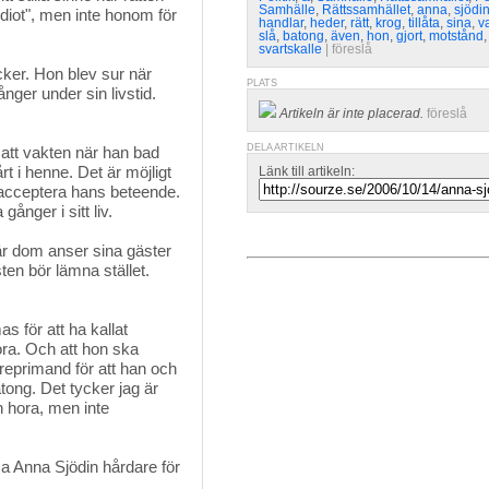
Samhälle
,
Rättssamhället
,
anna
,
sjödin
idiot", men inte honom för
handlar
,
heder
,
rätt
,
krog
,
tillåta
,
sina
,
v
slå
,
batong
,
även
,
hon
,
gjort
,
motstånd
svartskalle
| 
föreslå
ker. Hon blev sur när 
PLATS
ånger under sin livstid.
Artikeln är inte placerad.
föreslå
DELA ARTIKELN
att vakten när han bad 
t i henne. Det är möjligt
Länk till artikeln:
 acceptera hans beteende.
ånger i sitt liv.
är dom anser sina gäster 
sten bör lämna stället.
 för att ha kallat 
ora. Och att hon ska
eprimand för att han och
tong. Det tycker jag är
on hora, men inte
öma Anna Sjödin hårdare för