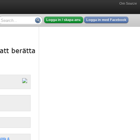
Om Sourze
Logga in / skapa anv.
Logga in med Facebook
litik &