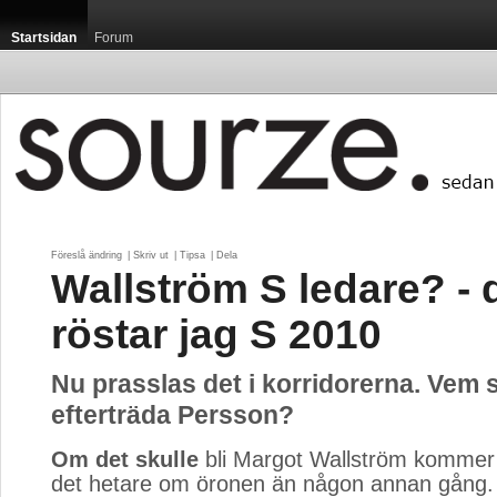
Startsidan
Forum
Föreslå ändring
| 
Skriv ut
| 
Tipsa
| 
Dela
Wallström S ledare? - 
röstar jag S 2010
Nu prasslas det i korridorerna. Vem 
efterträda Persson?
Om det skulle
bli Margot Wallström kommer A
det hetare om öronen än någon annan gång.