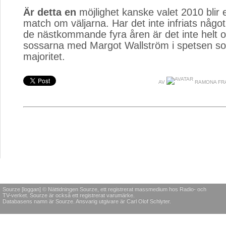
Är detta en
möjlighet kanske valet 2010 blir e
match om väljarna. Har det inte infriats något
de nästkommande fyra åren är det inte helt om
sossarna med Margot Wallström i spetsen s
majoritet.
AV
RAMONA FR
Sourze [loggan] © Nättidningen Sourze, ett registrerat massmedium hos Radio- och
TV-verket. Sourze är också ett registrerat varumärke.
Databasens namn är Sourze. Ansvarig utgivare är Carl Olof Schlyter.