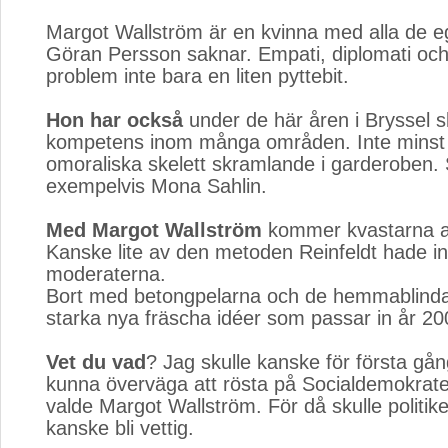
Margot Wallström är en kvinna med alla de 
Göran Persson saknar. Empati, diplomati och
problem inte bara en liten pyttebit.
Hon har också
under de här åren i Bryssel sk
kompetens inom många områden. Inte minst 
omoraliska skelett skramlande i garderoben
exempelvis Mona Sahlin.
Med Margot Wallström
kommer kvastarna ar
Kanske lite av den metoden Reinfeldt hade i
moderaterna.
Bort med betongpelarna och de hemmablinda
starka nya fräscha idéer som passar in år 20
Vet du vad
? Jag skulle kanske för första gång
kunna överväga att rösta på Socialdemokrat
valde Margot Wallström. För då skulle politik
kanske bli vettig.