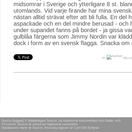
midsomrar i Sverige och ytterligare 8 st. bla
utomlands. Vid varje firande har mina svens
nästan alltid strävat efter att bli fulla. En del h
aspackade och en del mindre berusad - och h
under supandet fanns på bordet - ja gissa 
gulblåa färgerna som Jimmy Nordin var klädd
dock i form av en svensk flagga. Snacka om
AV
WILLI
Sourze [loggan] © Nättidningen Sourze, ett registrerat massmedium hos Radio- och
TV-verket. Sourze är också ett registrerat varumärke.
Databasens namn är Sourze. Ansvarig utgivare är Carl Olof Schlyter.