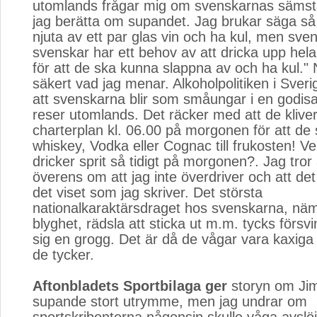
utomlands frågar mig om svenskarnas sämst
jag berätta om supandet. Jag brukar säga så 
njuta av ett par glas vin och ha kul, men sve
svenskar har ett behov av att dricka upp hela
för att de ska kunna slappna av och ha kul." N
säkert vad jag menar. Alkoholpolitiken i Sver
att svenskarna blir som småungar i en godisa
reser utomlands. Det räcker med att de klive
charterplan kl. 06.00 på morgonen för att de 
whiskey, Vodka eller Cognac till frukosten! 
dricker sprit så tidigt på morgonen?. Jag tror 
överens om att jag inte överdriver och att det 
det viset som jag skriver. Det största
nationalkaraktärsdraget hos svenskarna, näm
blyghet, rädsla att sticka ut m.m. tycks försvi
sig en grogg. Det är då de vågar vara kaxig
de tycker.
Aftonbladets Sportbilaga ger
storyn om Jim
supande stort utrymme, men jag undrar om