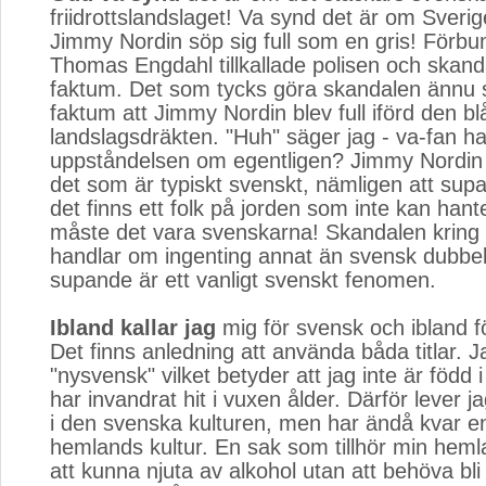
friidrottslandslaget! Va synd det är om Sverig
Jimmy Nordin söp sig full som en gris! Förb
Thomas Engdahl tillkallade polisen och skanda
faktum. Det som tycks göra skandalen ännu s
faktum att Jimmy Nordin blev full iförd den b
landslagsdräkten. "Huh" säger jag - va-fan ha
uppståndelsen om egentligen? Jimmy Nordin 
det som är typiskt svenskt, nämligen att supa
det finns ett folk på jorden som inte kan hant
måste det vara svenskarna! Skandalen kring
handlar om ingenting annat än svensk dubbe
supande är ett vanligt svenskt fenomen.
Ibland kallar jag
mig för svensk och ibland fö
Det finns anledning att använda båda titlar. 
"nysvensk" vilket betyder att jag inte är född
har invandrat hit i vuxen ålder. Därför lever j
i den svenska kulturen, men har ändå kvar en
hemlands kultur. En sak som tillhör min heml
att kunna njuta av alkohol utan att behöva bl