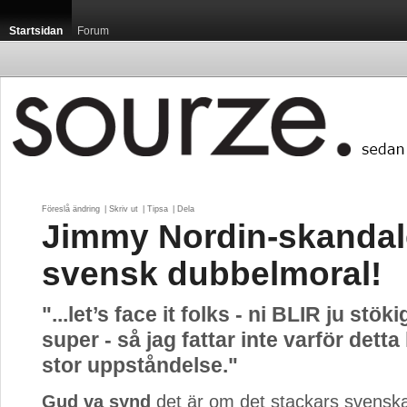
Startsidan
Forum
Föreslå ändring
| 
Skriv ut
| 
Tipsa
| 
Dela
Jimmy Nordin-skandal
svensk dubbelmoral!
"...let’s face it folks - ni BLIR ju stöki
super - så jag fattar inte varför detta
stor uppståndelse."
Gud va synd
det är om det stackars svenska