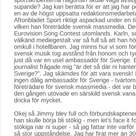
sportskribenterna någonsin skulle våga avslö
supande? Jag kan berätta för er att jag har p
en av de högst uppsatta redaktionsmedarbet
Aftonbladet Sport riktigt aspackad under en till
vilken han företrädde svensk massmedia. De
Eurovision Song Contest utomlands. Karln, 
välkänd mediegestalt var så full så att han hö
omkull i hotellbaren. Jag minns hur vi som fö
svensk musik tog avstånd från honom och tyc
just då var en usel ambassadör för Sverige. 
journalist frågade mig "är det så där ni hanter
Sverige?". Jag skämdes för att vara svensk! 
ingen dålig ambassadör för Sverige - tvärtom
företrädare för svensk massmedia - det var b
den gången utövade en särskild svensk vana,
dricka för mycket.
Okej så Jimmy blev full och förbundskaptenen 
han skulle börja bli stökig - men let’s face it f
stökiga när ni super - så jag fattar inte varför
så stor uppståndelse. Jag har firat mer än 3