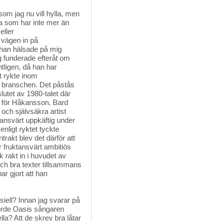
om jag nu vill hylla, men 
ta som har inte mer än
eller
 vägen in på
han hälsade på mig
g funderade efteråt om
tligen, då han har
t rykte inom
 branschen. Det påstås
utet av 1980-talet där
p för Håkansson. Bard
 och självsäkra artist
ansvärt uppkäftig under
nligt ryktet tyckte
ntrakt blev det därför att
fruktansvärt ambitiös
 rakt in i huvudet av
ch bra texter tillsammans
r gjort att han
iell? Innan jag svarar på
jorde Oasis sångaren
la? Att de skrev bra låtar