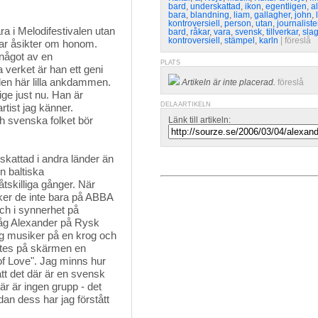
bard
,
underskattad
,
ikon
,
egentligen
,
a
bara
,
blandning
,
liam
,
gallagher
,
john
,
kontroversiell
,
person
,
utan
,
journalist
a i Melodifestivalen utan 
bard
,
råkar
,
vara
,
svensk
,
tillverkar
,
sla
kontroversiell
,
stämpel
,
karln
| 
föreslå
har åsikter om honom.
något av en
PLATS
 verket är han ett geni
 den här lilla ankdammen.
Artikeln är inte placerad.
föreslå
ige just nu. Han är
DELA ARTIKELN
tist jag känner.
 svenska folket bör
Länk till artikeln:
pskattad i andra länder än
 baltiska
skilliga gånger. När
ker de inte bara på ABBA
ch i synnerhet på
såg Alexander på Rysk
äng musiker på en krog och
yntes på skärmen en
f Love". Jag minns hur
att det där är en svensk
r är ingen grupp - det
dan dess har jag förstått