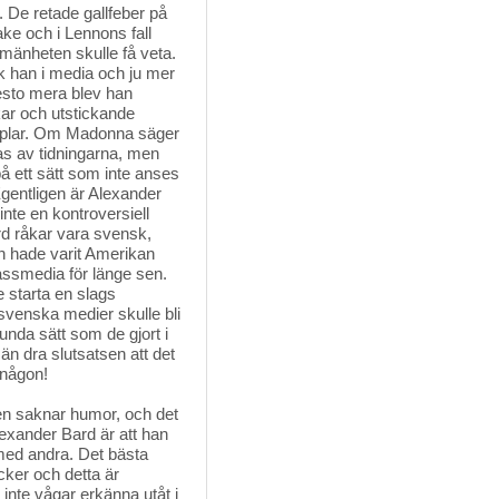
 De retade gallfeber på
ake och i Lennons fall
lmänheten skulle få veta.
 han i media och ju mer
desto mera blev han
kar och utstickande
xemplar. Om Madonna säger
las av tidningarna, men
på ett sätt som inte anses
 Egentligen är Alexander
nte en kontroversiell
rd råkar vara svensk,
an hade varit Amerikan
massmedia för länge sen.
 starta en slags
a svenska medier skulle bli
da sätt som de gjort i
 än dra slutsatsen att det
 någon!
ten saknar humor, och det 
Alexander Bard är att han
med andra. Det bästa
cker och detta är
inte vågar erkänna utåt i