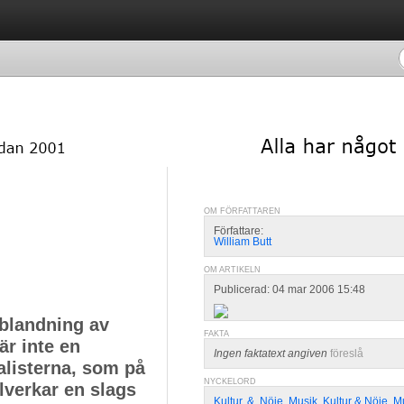
OM FÖRFATTAREN
Författare:
William Butt
OM ARTIKELN
Publicerad: 04 mar 2006 15:48
 blandning av
FAKTA
r inte en
Ingen faktatext angiven
föreslå
alisterna, som på
NYCKELORD
llverkar en slags
Kultur
,
&
,
Nöje
,
Musik
,
Kultur & Nöje
,
M