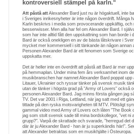
kontroversiell stämpel på karln."
Att påstå att
Alexander Bard just nu är högaktuell, inte bar
i Sveriges inrikesnyheter är inte någon överdrift. Många 
Karln beskrivs i media som provocerande uppkäftig, och 
besserwisser. Men alla har fel om Alexander Bard. I själva
som har inte alltid fått den uppskattning som han borde i
Bard är också onekligen en av de bästa låtskrivare i Sver
mycket mer kommersiell i sitt tänkande än någon annan ar
Personen Alexander Bard är ett fenomen som Sverige och
uppskatta mer.
Det är heller inte en överdrift att påstå att Bard är mer up
på hemmaplan. Under mina fem års verksamhet inom den
musikbranschen har namnet Alexander Bard poppat upp åt
Litauer, Ukrainier och ryssar tänker på svensk musik tän
utan de tänker i högsta grad på "Army of Lovers" också o
personen Alexander Bard. Jag minns första gången jag 
TV. Det var 2001 i Riga, Lettland, när jag satt med ett g
tittade på den ryska motsvarigheten till MTV. Plötsligt s
gammal video med Army of Lovers och låten "The Book o
jag som stolt svensk sade till mina bordskollegor, "vet ni 
grupp?". Varpå de skrattade och svarade, "herregud det dä
där är ju Alexander Bard - han är ju superkändis här!". Se
att Alexander betraktas som en musikhjälte i Östeuropa.