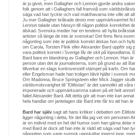
är ju givet, men Gallagher och Lennon gjorde andra saker.
folk genom att i Gallaghers fall framstå som världsbråkst
säga vad han tyckte och vad makthavarna inte ville att al
Ju mer Gallagher bråkade desto mer uppmärksamhet fick
Lennon talade utan hänsyn till någon politisk korrekthet 
älskad. Svenska medier har en tendens att hylla bråksta
artister så länge de inte är svenskar! Det finns flera e
någonting som inte är politisk korrekt älskas hon och hyl
om Carola, Torsten Flink eller Alexander Bard uppför sig 
vara politisk korrekt i Sverige får de skit på löpsedlarna.
Bard bara en blandning av Gallagher och Lennon. Han är i
person utan det är journalisterna, som på grund av att Ba
tillverkar en slags kontroversiell stämpel på karln. Om h
eller Engelsman hade han troligen blivit hjälte i svensk 
Om Madonna, Bruce Springsteen eller Mick Jagger skulle
världsmotsvarighet till "Elitlistan" är det sannolikt att vår
imponerade och uppmärksamma saken på ett helt annorlun
fallet Alexander Bard. Allt detta gör att man inte kan annat
hela handlar om jantelagen där Bard inte får tro att han är
Bard har själv
sagt att hans kritiker i debatten om Elitlis
ligger någonting i detta, för det lilla jag vet om personen 
är en individ med en hel del humor som han gärna delar 
med Bard är dock att han inte är rädd att säga vad han ty
någonting som varje svensk uppskattar innerst inne, men 