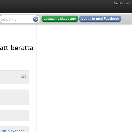
Om Sourze
Logga in / skapa anv.
Logga in med Facebook
usik
,
alexander
,