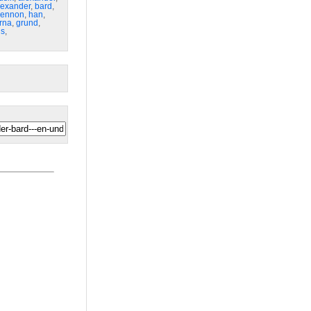
lexander
,
bard
,
lennon
,
han
,
erna
,
grund
,
gs
,