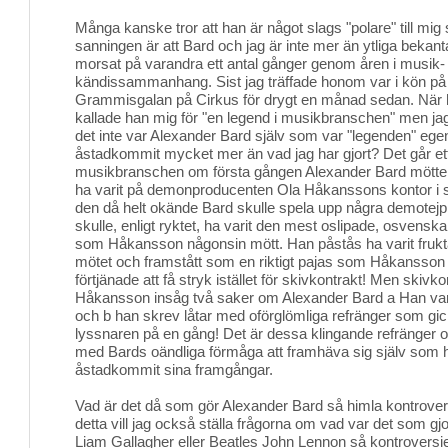
Många kanske tror att han är något slags "polare" till mig s
sanningen är att Bard och jag är inte mer än ytliga bekan
morsat på varandra ett antal gånger genom åren i musik- 
kändissammanhang. Sist jag träffade honom var i kön på
Grammisgalan på Cirkus för drygt en månad sedan. När 
kallade han mig för "en legend i musikbranschen" men ja
det inte var Alexander Bard själv som var "legenden" egen
åstadkommit mycket mer än vad jag har gjort? Det går et
musikbranschen om första gången Alexander Bard mötte
ha varit på demonproducenten Ola Håkanssons kontor i sl
den då helt okände Bard skulle spela upp några demotej
skulle, enligt ryktet, ha varit den mest oslipade, osvenska
som Håkansson någonsin mött. Han påstås ha varit frukt
mötet och framstått som en riktigt pajas som Håkansson e
förtjänade att få stryk istället för skivkontrakt! Men skivko
Håkansson insåg två saker om Alexander Bard a Han var 
och b han skrev låtar med oförglömliga refränger som gick
lyssnaren på en gång! Det är dessa klingande refränger o
med Bards oändliga förmåga att framhäva sig själv som ha
åstadkommit sina framgångar.
Vad är det då som gör Alexander Bard så himla kontrovers
detta vill jag också ställa frågorna om vad var det som g
Liam Gallagher eller Beatles John Lennon så kontroversiel