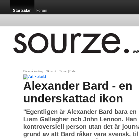
Startsidan
Forum
Föreslå ändring
| 
Skriv ut
| 
Tipsa
| 
Dela
Alexander Bard - en
underskattad ikon
"Egentligen är Alexander Bard bara en
Liam Gallagher och John Lennon. Han ä
kontroversiell person utan det är journ
grund av att Bard råkar vara svensk, ti