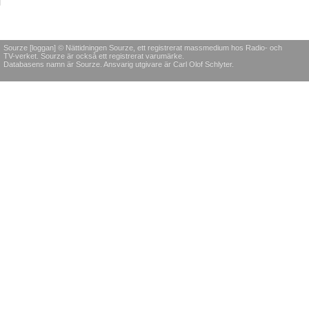
Sourze [loggan] © Nättidningen Sourze, ett registrerat massmedium hos Radio- och
TV-verket. Sourze är också ett registrerat varumärke.
Databasens namn är Sourze. Ansvarig utgivare är Carl Olof Schlyter.