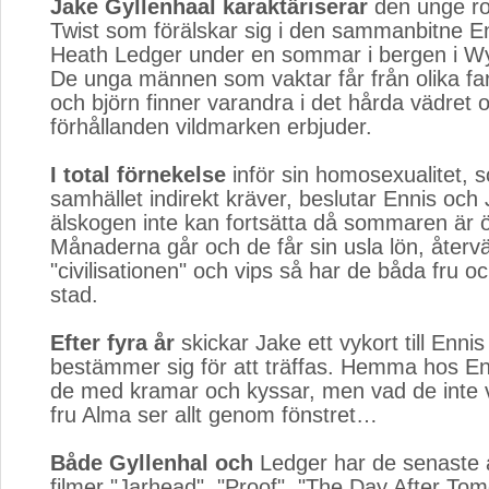
Jake Gyllenhaal karaktäriserar
den unge rod
Twist som förälskar sig i den sammanbitne E
Heath Ledger under en sommar i bergen i W
De unga männen som vaktar får från olika fa
och björn finner varandra i det hårda vädret 
förhållanden vildmarken erbjuder.
I total förnekelse
inför sin homosexualitet, s
samhället indirekt kräver, beslutar Ennis och 
älskogen inte kan fortsätta då sommaren är ö
Månaderna går och de får sin usla lön, återvän
"civilisationen" och vips så har de båda fru oc
stad.
Efter fyra år
skickar Jake ett vykort till Ennis
bestämmer sig för att träffas. Hemma hos En
de med kramar och kyssar, men vad de inte v
fru Alma ser allt genom fönstret…
Både Gyllenhal och
Ledger har de senaste år
filmer "Jarhead", "Proof", "The Day After To