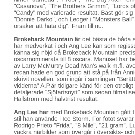
"Casanova", "The Brothers Grimm", "Lords o
"Candy" med varierade resultat. Bäst gör sig 
"Donnie Darko", och Ledger i "Monsters Ball"
orsaker att hata dig". Fram till nu.
Brokeback Mountain är
det bästa de båda s
har medverkat i och Ang Lee kan som regissö
känna sig nöjd då Brokeback Mountain preci
oscarnominerats till 8 oscars. Manuset har b
av Larry McMurtry Dead Man’s walk m.fl. äv
redan hade en god grund att stå på från Ann
skrivit novellen, som ingår i samlingen "Berätt
vidderna" A.P.är tidigare känd för den otroligt
detaljerade "Sjöfartsnytt" som sedan filmati
Hallström med halvtrist resultat.
Ang Lee har
med Brokeback Mountain gått till
stil han använde i Ice Storm. För fotot svara
Rodrigo Prieto "Frida", "8 Mile", "21 gram". 
vackra närbilder som övergår i översikts- och