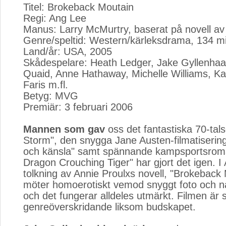
Titel: Brokeback Moutain
Regi: Ang Lee
Manus: Larry McMurtry, baserat på novell av
Genre/speltid: Western/kärleksdrama, 134 m
Land/år: USA, 2005
Skådespelare: Heath Ledger, Jake Gyllenhaa
Quaid, Anne Hathaway, Michelle Williams, K
Faris m.fl.
Betyg: MVG
Premiär: 3 februari 2006
Mannen som gav
oss det fantastiska 70-tals
Storm", den snygga Jane Austen-filmatiserin
och känsla" samt spännande kampsportsroma
Dragon Crouching Tiger" har gjort det igen. I
tolkning av Annie Proulxs novell, "Brokeback
möter homoerotiskt vemod snyggt foto och n
och det fungerar alldeles utmärkt. Filmen är 
genreöverskridande liksom budskapet.