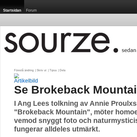
Startsidan
Forum
Föreslå ändring
| 
Skriv ut
| 
Tipsa
| 
Dela
Se Brokeback Mountai
I Ang Lees tolkning av Annie Proulxs
"Brokeback Mountain", möter homoe
vemod snyggt foto och naturmystici
fungerar alldeles utmärkt.