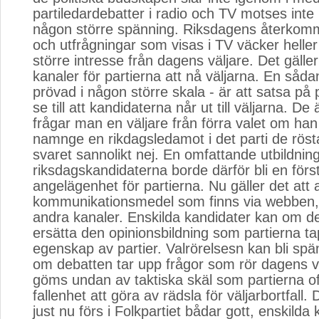
partiledardebatter i radio och TV motses int
någon större spänning. Riksdagens återkom
och utfrågningar som visas i TV väcker heller
större intresse från dagens väljare. Det gäller
kanaler för partierna att nå väljarna. En sådan -
prövad i någon större skala - är att satsa på
se till att kandidaterna når ut till väljarna. De
frågar man en väljare från förra valet om han
namnge en rikdagsledamot i det parti de rösta
svaret sannolikt nej. En omfattande utbildnin
riksdagskandidaterna borde därför bli en förs
angelägenhet för partierna. Nu gäller det at
kommunikationsmedel som finns via webben,
andra kanaler. Enskilda kandidater kan om de 
ersätta den opinionsbildning som partierna ta
egenskap av partier. Valrörelsesn kan bli spä
om debatten tar upp frågor som rör dagens vä
göms undan av taktiska skäl som partierna of
fallenhet att göra av rädsla för väljarbortfall
just nu förs i Folkpartiet bådar gott, enskilda