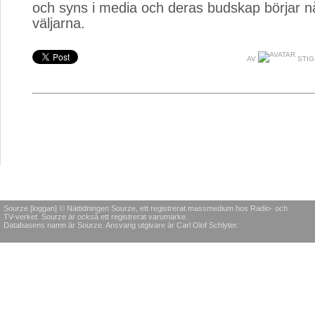
och syns i media och deras budskap börjar nå 
väljarna.
AV
STIG
Sourze [loggan] © Nättidningen Sourze, ett registrerat massmedium hos Radio- och
TV-verket. Sourze är också ett registrerat varumärke.
Databasens namn är Sourze. Ansvarig utgivare är Carl Olof Schlyter.