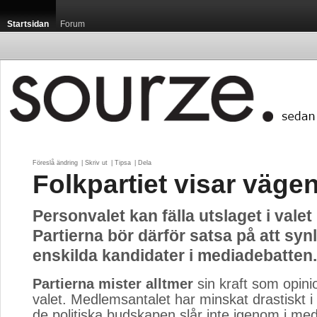
Startsidan
Forum
Föreslå ändring
| 
Skriv ut
| 
Tipsa
| 
Dela
Folkpartiet visar vägen
Personvalet kan fälla utslaget i valet
Partierna bör därför satsa på att syn
enskilda kandidater i mediadebatten.
Partierna mister alltmer
sin kraft som opinio
valet. Medlemsantalet har minskat drastiskt i 
de politiska budskapen slår inte igenom i 