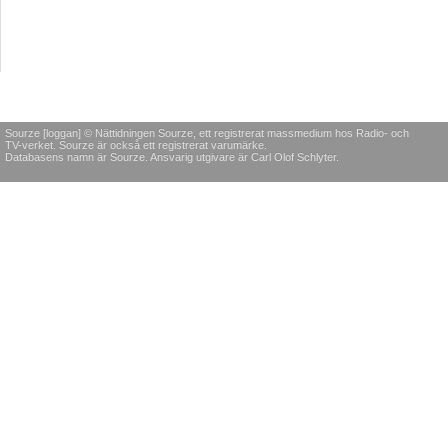
Sourze [loggan] © Nättidningen Sourze, ett registrerat massmedium hos Radio- och
TV-verket. Sourze är också ett registrerat varumärke.
Databasens namn är Sourze. Ansvarig utgivare är Carl Olof Schlyter.