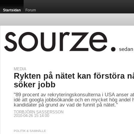
Startsidan
Forum
MEDIA
Rykten på nätet kan förstöra n
söker jobb
"89 procent av rekryteringskonsulterna i USA anser at
idé att googla jobbsökande och en mycket hög andel h
kandidater på grund av vad de funnit på nätet."
TORBJÖRN SASSERSSON
2010-04-26 15:14:00
POLITIK & SAMHÄLLE