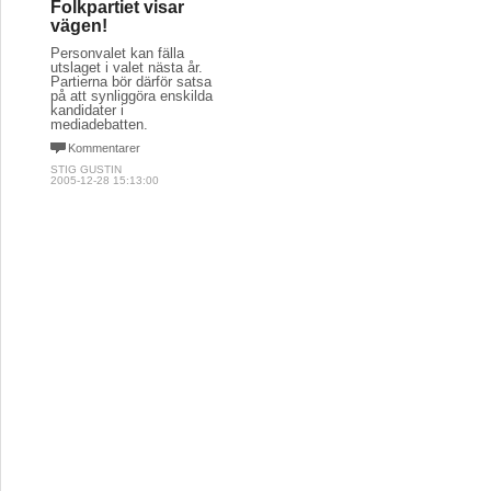
Folkpartiet visar
vägen!
Personvalet kan fälla
utslaget i valet nästa år.
Partierna bör därför satsa
på att synliggöra enskilda
kandidater i
mediadebatten.
Kommentarer
STIG GUSTIN
2005-12-28 15:13:00