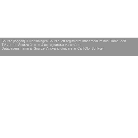
Sourze [loggan] © Nättidningen Sourze, ett registrerat massmedium hos Radio- och
TV-verket. Sourze är också ett registrerat varumärke.
Databasens namn är Sourze. Ansvarig utgivare är Carl Olof Schlyter.