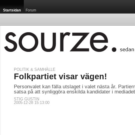
Startsidan
Forum
POLITIK & SAMHÄLLE
Folkpartiet visar vägen!
Personvalet kan fälla utslaget i valet nästa år. Partier
satsa på att synliggöra enskilda kandidater i mediade
STIG GUSTIN
2005-12-28 15:13:00