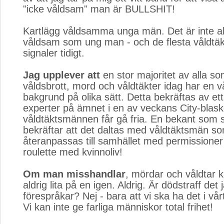
"icke våldsam" man är BULLSHIT!
Kartlägg våldsamma unga män. Det är inte alla
våldsam som ung man - och de flesta våldtä
signaler tidigt.
Jag upplever att
en stor majoritet av alla so
våldsbrott, mord och våldtäkter idag har en 
bakgrund på olika sätt. Detta bekräftas av et
experter på ämnet i en av veckans City-blask
våldtäktsmännen får gå fria. En bekant som su
bekräftar att det daltas med våldtäktsmän s
återanpassas till samhället med permissioner
roulette med kvinnoliv!
Om man misshandlar
, mördar och våldtar 
aldrig lita på en igen. Aldrig. Är dödstraff det 
förespråkar? Nej - bara att vi ska ha det i v
Vi kan inte ge farliga människor total frihet!