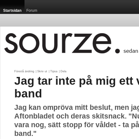
Startsidan
Forum
Föreslå ändring
| 
Skriv ut
| 
Tipsa
| 
Dela
Jag tar inte på mig ett v
band
Jag kan ompröva mitt beslut, men ja
Aftonbladet och deras skitsnack. "Nu
vara nog, sätt stopp för våldet - ta på 
band."