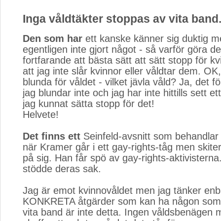
Inga våldtäkter stoppas av vita band
Den som har
ett kanske känner sig duktig me
egentligen inte gjort något - så varför göra d
fortfarande att bästa sätt att sätt stopp för k
att jag inte slår kvinnor eller våldtar dem. OK,
blunda för våldet - vilket jävla våld? Ja, de
jag blundar inte och jag har inte hittills sett et
jag kunnat sätta stopp för det!
Helvete!
Det finns ett
Seinfeld-avsnitt som behandlar
när Kramer går i ett gay-rights-tåg men skiter
på sig. Han får spö av gay-rights-aktivistern
stödde deras sak.
Jag är emot kvinnovåldet men jag tänker enb
KONKRETA åtgärder som kan ha någon som he
vita band är inte detta. Ingen våldsbenäge