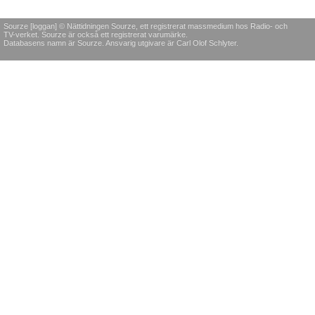
Sourze [loggan] © Nättidningen Sourze, ett registrerat massmedium hos Radio- och
TV-verket. Sourze är också ett registrerat varumärke.
Databasens namn är Sourze. Ansvarig utgivare är Carl Olof Schlyter.