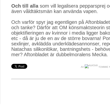
Och till alla
som vill legalisera pepparsprej o
även våldtäktsmän kan använda vapen.
Och varför spyr jag egentligen på Aftonblade
och tanke? Därför att OM könsmaktsteorin s
objektifieringen av kvinnor i media ligger bak
etc - då är ju de en av de större bovarna! Po
sexlinjer, avklädda underklädesannonser, re
Natachas silikonlökar, bantningshets - behöv
mer? Aftonbladet är dubbelmoralens Mecka.
AV
TOMMIE 