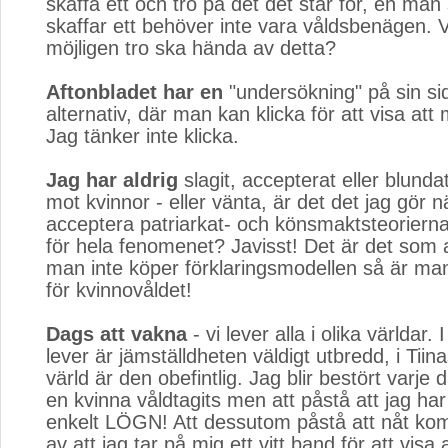
skaffa ett och tro på det det står för, en man
skaffar ett behöver inte vara våldsbenägen.
möjligen tro ska hända av detta?
Aftonbladet har en
"undersökning" på sin sid
alternativ, där man kan klicka för att visa att
Jag tänker inte klicka.
Jag har aldrig
slagit, accepterat eller blunda
mot kvinnor - eller vänta, är det det jag gör nä
acceptera patriarkat- och könsmaktsteorierna
för hela fenomenet? Javisst! Det är det som 
man inte köper förklaringsmodellen så är ma
för kvinnovåldet!
Dags att vakna
- vi lever alla i olika världar. 
lever är jämställdheten väldigt utbredd, i Tii
värld är den obefintlig. Jag blir bestört varje 
en kvinna våldtagits men att påstå att jag har 
enkelt LÖGN! Att dessutom påstå att nåt ko
av att jag tar på mig ett vitt band för att visa 