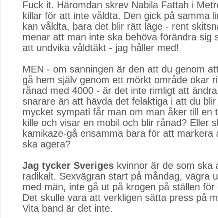
Fuck it. Häromdan skrev Nabila Fattah i Metro 
killar för att inte våldta. Den gick på samma linj
kan våldta, bara det blir rätt läge - rent skit
menar att man inte ska behöva förändra sig 
att undvika våldtäkt - jag håller med!
MEN - om sanningen är den att du genom att 
gå hem själv genom ett mörkt område ökar ris
rånad med 4000 - är det inte rimligt att ändr
snarare än att hävda det felaktiga i att du bli
mycket sympati får man om man åker till en t
kille och visar en mobil och blir rånad? Eller 
kamikaze-gå ensamma bara för att markera a
ska agera?
Jag tycker Sveriges
kvinnor är de som ska a
radikalt. Sexvägran start på måndag, vägra 
med män, inte gå ut på krogen på ställen fö
Det skulle vara att verkligen sätta press på 
Vita band är det inte.