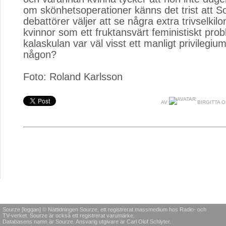
om skönhetsoperationer känns det trist att S
debattörer väljer att se några extra trivselkilo
kvinnor som ett fruktansvärt feministiskt pr
kalaskulan var väl visst ett manligt privilegium
någon?
Foto: Roland Karlsson
AV
BIRGITTA 
Sourze [loggan] © Nättidningen Sourze, ett registrerat massmedium hos Radio- och
TV-verket. Sourze är också ett registrerat varumärke.
Databasens namn är Sourze. Ansvarig utgivare är Carl Olof Schlyter.