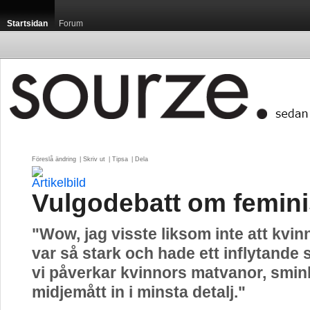
Startsidan
Forum
Föreslå ändring
| 
Skriv ut
| 
Tipsa
| 
Dela
Vulgodebatt om femin
"Wow, jag visste liksom inte att kvi
var så stark och hade ett inflytande 
vi påverkar kvinnors matvanor, smink
midjemått in i minsta detalj."