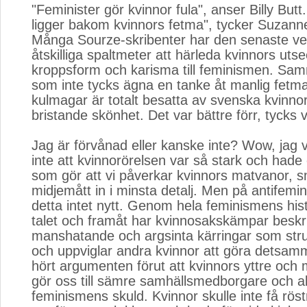
"Feminister gör kvinnor fula", anser Billy But
ligger bakom kvinnors fetma", tycker Suzanne
Många Sourze-skribenter har den senaste v
åtskilliga spaltmeter att härleda kvinnors uts
kroppsform och karisma till feminismen. Sam
som inte tycks ägna en tanke åt manlig fetma
kulmagar är totalt besatta av svenska kvinno
bristande skönhet. Det var bättre förr, tycks 
Jag är förvånad eller kanske inte? Wow, jag v
inte att kvinnorörelsen var så stark och hade 
som gör att vi påverkar kvinnors matvanor, s
midjemått in i minsta detalj. Men på antifemini
detta intet nytt. Genom hela feminismens hist
talet och framåt har kvinnosakskämpar beskri
manshatande och argsinta kärringar som strunt
och uppviglar andra kvinnor att göra detsamm
hört argumenten förut att kvinnors yttre och 
gör oss till sämre samhällsmedborgare och all
feminismens skuld. Kvinnor skulle inte få rösträ