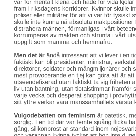
var för mentalt klena och hade för vida kjolar 
fram i riksdagens korridorer. Kvinnor skulle in
poliser eller militärer för att vi var för fysiskt
skulle inte kunna nå absoluta maktpositioner fö
distrahera männen, förmanligas i vårt beteend
korrumperas av makten och strunta i vårt uts
uppgift som mamma och hemmafru.
Men det är
ändå intressant att vi lever i en ti
faktiskt kan bli presidenter, ministrar, verkstä
direktörer, soldater och mångmiljonärer och s
mest provocerande en tjej kan göra att är att 
utseendefixerad utan faktiskt ta sig friheten a
liv utan bantning, utan tiotalstimmar framför
varje vecka och desperat shopping i provhytten
sitt yttre verkar vara manssamhällets värsta 
Vulgodebatten om feminism
är patetisk, me
sorglig. I en tid där var femte sjuårig flicka 
gång, silikonbröst är standard inom nöjesvär
och varannan kvinna tycker att hon inte dug