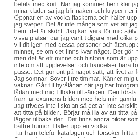
betala med kort. När jag kommer hem klär jag
mina kläder så jag blir naken och kryper ner 
Öppnar en av vodka flaskorna och häller upp
jag sveper. Det är inte många som vet att ja
hem, det är skönt. Jag kan vara för mig själv.
vissa platser där jag varit tidigare med olika 
vill dit igen med dessa personer och återuppl
minnet, se om det finns kvar något. Det gör n
men det är ett minne och historia som är uppl
inte om att upplevelser och händelser bara för
passe. Det gör ont på något sätt, att livet är f
Jag somnar. Sover i tre timmar. Känner mig ut
vaknar. Går till byrålådan där jag har fotograf
lådan med mig tillbaka till sängen. Den första 
fram är examens bilden med hela min gamla 
Jag trivdes inte i skolan så det är inte särsk
att titta på bilden. Börjar må illa av att titta p
lägger tillbaka den. Det finns andra bilder s
bättre humör. Häller upp en vodka.
Tar fram telefonkatalogen och försöker hitta n