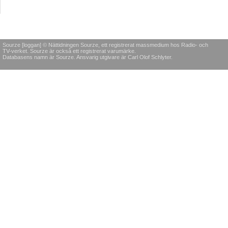
Sourze [loggan] © Nättidningen Sourze, ett registrerat massmedium hos Radio- och
TV-verket. Sourze är också ett registrerat varumärke.
Databasens namn är Sourze. Ansvarig utgivare är Carl Olof Schlyter.