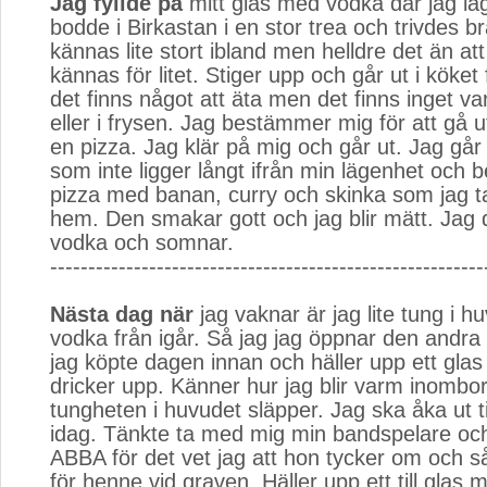
Jag fyllde på
mitt glas med vodka där jag låg
bodde i Birkastan i en stor trea och trivdes b
kännas lite stort ibland men helldre det än att
kännas för litet. Stiger upp och går ut i köket
det finns något att äta men det finns inget va
eller i frysen. Jag bestämmer mig för att gå u
en pizza. Jag klär på mig och går ut. Jag går t
som inte ligger långt ifrån min lägenhet och b
pizza med banan, curry och skinka som jag 
hem. Den smakar gott och jag blir mätt. Jag d
vodka och somnar.
---------------------------------------------------------
Nästa dag när
jag vaknar är jag lite tung i hu
vodka från igår. Så jag jag öppnar den andra
jag köpte dagen innan och häller upp ett gla
dricker upp. Känner hur jag blir varm inombo
tungheten i huvudet släpper. Jag ska åka ut t
idag. Tänkte ta med mig min bandspelare och
ABBA för det vet jag att hon tycker om och s
för henne vid graven. Häller upp ett till glas