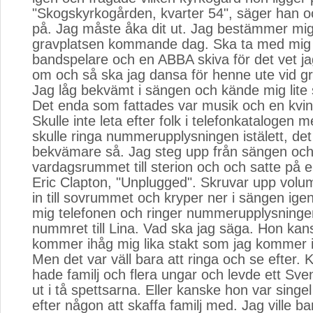
"Skogskyrkogården, kvarter 54", säger han o
på. Jag måste åka dit ut. Jag bestämmer mig
gravplatsen kommande dag. Ska ta med mig
bandspelare och en ABBA skiva för det vet ja
om och så ska jag dansa för henne ute vid g
Jag låg bekvämt i sängen och kände mig lite
Det enda som fattades var musik och en kvin
Skulle inte leta efter folk i telefonkatalogen m
skulle ringa nummerupplysningen istälett, det
bekvämare så. Jag steg upp från sängen och gi
vardagsrummet till sterion och och satte på 
Eric Clapton, "Unplugged". Skruvar upp volu
in till sovrummet och kryper ner i sängen igen
mig telefonen och ringer nummerupplysninge
nummret till Lina. Vad ska jag säga. Hon kans
kommer ihåg mig lika stakt som jag kommer 
Men det var väll bara att ringa och se efter.
hade familj och flera ungar och levde ett Sve
ut i tå spettsarna. Eller kanske hon var singel
efter någon att skaffa familj med. Jag ville ba