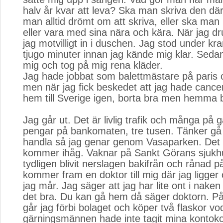
halv år kvar att leva? Ska man skriva den d
man alltid drömt om att skriva, eller ska man
eller vara med sina nära och kära. När jag dr
jag motvilligt in i duschen. Jag stod under k
tjugo minuter innan jag kände mig klar. Seda
mig och tog på mig rena kläder.
Jag hade jobbat som balettmästare på paris op
men när jag fick beskedet att jag hade cancer v
hem till Sverige igen, borta bra men hemma 
Jag går ut. Det är livlig trafik och många på g
pengar på bankomaten, tre tusen. Tänker gå ne
handla så jag genar genom Vasaparken. Det är
kommer ihåg. Vaknar på Sankt Görans sjukh
tydligen blivit nerslagen bakifrån och rånad 
kommer fram en doktor till mig där jag ligger
jag mår. Jag säger att jag har lite ont i nake
det bra. Du kan gå hem då säger doktorn. 
går jag förbi bolaget och köper två flaskor vo
gärningsmännen hade inte tagit mina kontoko