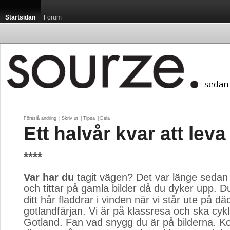
Startsidan
Forum
Föreslå ändring
| 
Skriv ut
| 
Tipsa
| 
Dela
Ett halvår kvar att leva
****
Var har du
tagit vägen? Det var länge sedan vi
och tittar på gamla bilder då du dyker upp. D
ditt hår fladdrar i vinden när vi står ute på dä
gotlandfärjan. Vi är på klassresa och ska cyk
Gotland. Fan vad snygg du är på bilderna. K