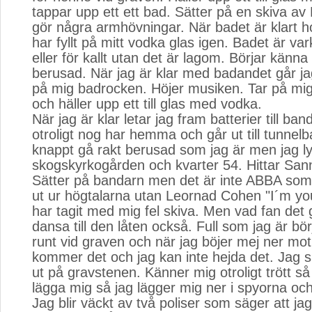
tappar upp ett ett bad. Sätter på en skiva a
gör några armhövningar. När badet är klart ho
har fyllt på mitt vodka glas igen. Badet är va
eller för kallt utan det är lagom. Börjar känna 
berusad. När jag är klar med badandet går ja
på mig badrocken. Höjer musiken. Tar på mi
och häller upp ett till glas med vodka.
När jag är klar letar jag fram batterier till ba
otroligt nog har hemma och går ut till tunnel
knappt gå rakt berusad som jag är men jag lyc
skogskyrkogården och kvarter 54. Hittar San
Sätter på bandarn men det är inte ABBA s
ut ur högtalarna utan Leornad Cohen "I´m yo
har tagit med mig fel skiva. Men vad fan det g
dansa till den låten också. Full som jag är bör
runt vid graven och när jag böjer mej ner mo
kommer det och jag kan inte hejda det. Jag sp
ut på gravstenen. Känner mig otroligt trött s
lägga mig så jag lägger mig ner i spyorna oc
Jag blir väckt av två poliser som säger att jag 