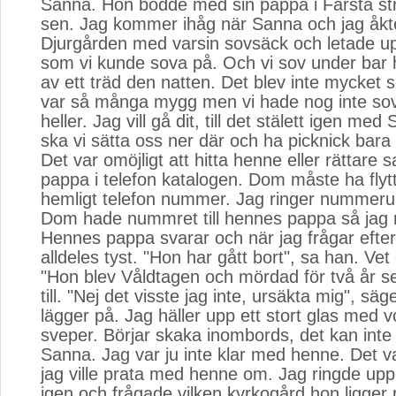
Sanna. Hon bodde med sin pappa i Farsta str
sen. Jag kommer ihåg när Sanna och jag åkt
Djurgården med varsin sovsäck och letade upp
som vi kunde sova på. Och vi sov under bar 
av ett träd den natten. Det blev inte mycket s
var så många mygg men vi hade nog inte sov
heller. Jag vill gå dit, till det stälett igen me
ska vi sätta oss ner där och ha picknick bara
Det var omöjligt att hitta henne eller rättare 
pappa i telefon katalogen. Dom måste ha flytt
hemligt telefon nummer. Jag ringer nummeru
Dom hade nummret till hennes pappa så jag ri
Hennes pappa svarar och när jag frågar efter
alldeles tyst. "Hon har gått bort", sa han. Vet 
"Hon blev Våldtagen och mördad för två år se
till. "Nej det visste jag inte, ursäkta mig", säg
lägger på. Jag häller upp ett stort glas med 
sveper. Börjar skaka inombords, det kan inte 
Sanna. Jag var ju inte klar med henne. Det 
jag ville prata med henne om. Jag ringde u
igen och frågade vilken kyrkogård hon ligger 