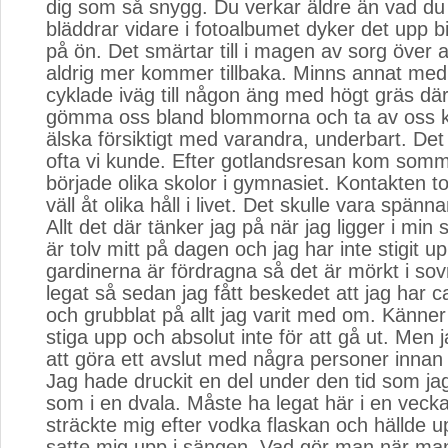
dig som så snygg. Du verkar äldre än vad du 
bläddrar vidare i fotoalbumet dyker det upp bi
på ön. Det smärtar till i magen av sorg över a
aldrig mer kommer tillbaka. Minns annat med 
cyklade iväg till någon äng med högt gräs dä
gömma oss bland blommorna och ta av oss k
älska försiktigt med varandra, underbart. Det 
ofta vi kunde. Efter gotlandsresan kom somm
började olika skolor i gymnasiet. Kontakten tog
väll åt olika håll i livet. Det skulle vara spänn
Allt det där tänker jag på när jag ligger i min 
är tolv mitt på dagen och jag har inte stigit
gardinerna är fördragna så det är mörkt i s
legat så sedan jag fått beskedet att jag har c
och grubblat på allt jag varit med om. Känner i
stiga upp och absolut inte för att gå ut. Men 
att göra ett avslut med några personer innan 
Jag hade druckit en del under den tid som jag
som i en dvala. Måste ha legat här i en veck
sträckte mig efter vodka flaskan och hällde u
satte mig upp i sängen. Vad gör man när man