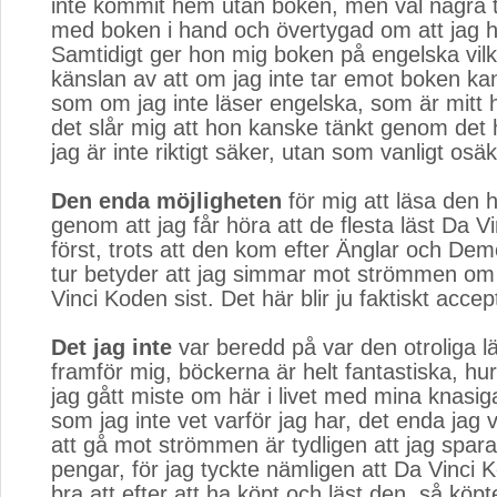
inte kommit hem utan boken, men väl några
med boken i hand och övertygad om att jag ha
Samtidigt ger hon mig boken på engelska vilk
känslan av att om jag inte tar emot boken kan
som om jag inte läser engelska, som är mitt
det slår mig att hon kanske tänkt genom det
jag är inte riktigt säker, utan som vanligt osäk
Den enda möjligheten
för mig att läsa den h
genom att jag får höra att de flesta läst Da V
först, trots att den kom efter Änglar och Demon
tur betyder att jag simmar mot strömmen om 
Vinci Koden sist. Det här blir ju faktiskt accept
Det jag inte
var beredd på var den otroliga lä
framför mig, böckerna är helt fantastiska, hu
jag gått miste om här i livet med mina knasiga
som jag inte vet varför jag har, det enda jag
att gå mot strömmen är tydligen att jag spar
pengar, för jag tyckte nämligen att Da Vinci 
bra att efter att ha köpt och läst den, så köp