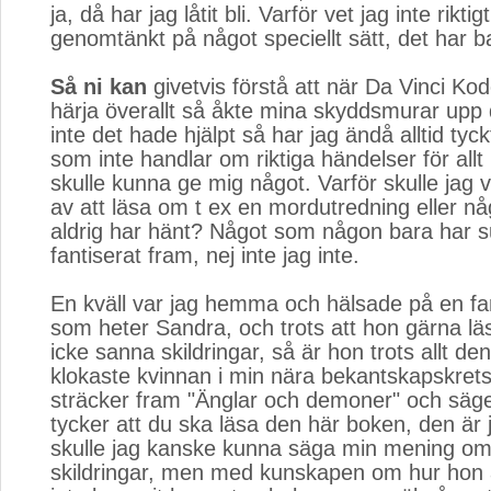
ja, då har jag låtit bli. Varför vet jag inte riktig
genomtänkt på något speciellt sätt, det har bar
Så ni kan
givetvis förstå att när Da Vinci Kod
härja överallt så åkte mina skyddsmurar upp 
inte det hade hjälpt så har jag ändå alltid tyck
som inte handlar om riktiga händelser för allt 
skulle kunna ge mig något. Varför skulle jag 
av att läsa om t ex en mordutredning eller n
aldrig har hänt? Något som någon bara har su
fantiserat fram, nej inte jag inte.
En kväll var jag hemma och hälsade på en fa
som heter Sandra, och trots att hon gärna l
icke sanna skildringar, så är hon trots allt den
klokaste kvinnan i min nära bekantskapskrets
sträcker fram "Änglar och demoner" och säge
tycker att du ska läsa den här boken, den är j
skulle jag kanske kunna säga min mening om
skildringar, men med kunskapen om hur hon 