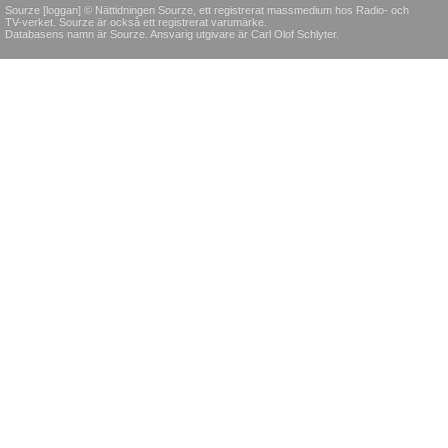
Sourze [loggan] © Nättidningen Sourze, ett registrerat massmedium hos Radio- och
TV-verket. Sourze är också ett registrerat varumärke.
Databasens namn är Sourze. Ansvarig utgivare är Carl Olof Schlyter.