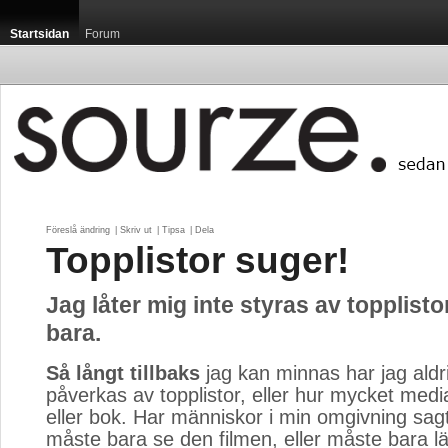
Startsidan
Forum
Föreslå ändring
| 
Skriv ut
| 
Tipsa
| 
Dela
Topplistor suger!
Jag låter mig inte styras av topplisto
bara.
Så långt tillbaks
jag kan minnas har jag aldrig
påverkas av topplistor, eller hur mycket medi
eller bok. Har människor i min omgivning sag
måste bara se den filmen, eller måste bara l