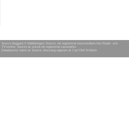
Sourze [loggan] © Nättidningen Sourze, ett registrerat massmedium hos Radio- och
TV-verket. Sourze är också ett registrerat varumärke.
Databasens namn är Sourze. Ansvarig utgivare är Carl Olof Schlyter.