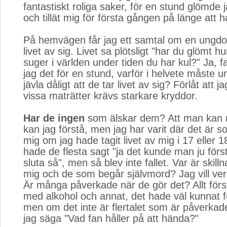
fantastiskt roliga saker, för en stund glömde
och tillät mig för första gången på länge att h
På hemvägen får jag ett samtal om en ungdo
livet av sig. Livet sa plötsligt "har du glömt 
suger i världen under tiden du har kul?" Ja, fa
jag det för en stund, varför i helvete måste
jävla dåligt att de tar livet av sig? Förlåt att 
vissa maträtter krävs starkare kryddor.
Har de ingen
som älskar dem? Att man kan må
kan jag förstå, men jag har varit där det är 
mig om jag hade tagit livet av mig i 17 eller 1
hade de flesta sagt "ja det kunde man ju först
sluta så", men så blev inte fallet. Var är skil
mig och de som begår självmord? Jag vill verk
Är många påverkade när de gör det? Allt förs
med alkohol och annat, det hade väl kunnat fö
men om det inte är flertalet som är påverkad
jag säga "Vad fan håller på att hända?"