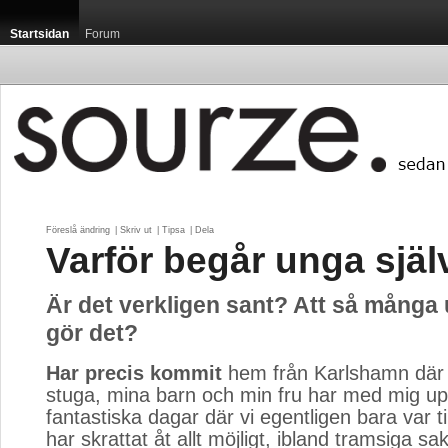
Startsidan
Forum
Föreslå ändring
| 
Skriv ut
| 
Tipsa
| 
Dela
Varför begår unga sjä
Är det verkligen sant? Att så mång
gör det?
Har precis kommit
hem från Karlshamn där j
stuga, mina barn och min fru har med mig up
fantastiska dagar där vi egentligen bara var t
har skrattat åt allt möjligt, ibland tramsiga sa