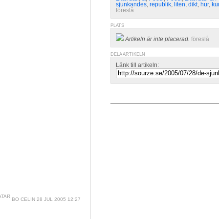
sjunkandes
,
republik
,
liten
,
dikt
,
hur
,
ku
föreslå
PLATS
Artikeln är inte placerad.
föreslå
DELA ARTIKELN
Länk till artikeln:
BO CELIN
28 JUL 2005 12:27