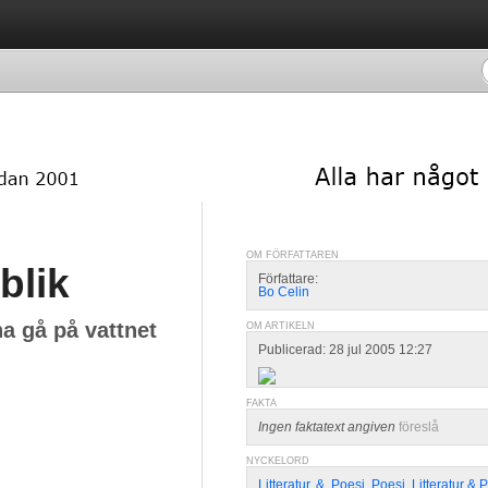
OM FÖRFATTAREN
blik
Författare:
Bo Celin
na gå på vattnet
OM ARTIKELN
Publicerad: 28 jul 2005 12:27
FAKTA
Ingen faktatext angiven
föreslå
NYCKELORD
Litteratur
,
&
,
Poesi
,
Poesi
,
Litteratur & 