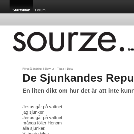
Startsidan
Forum
Föreslå ändring
| 
Skriv ut
| 
Tipsa
| 
Dela
De Sjunkandes Repu
En liten dikt om hur det är att inte kun
Jesus går på vattnet
jag sjunker.
Jesus går på vattnet
många följer Honom
alla sjunker.
Vi borde bilda