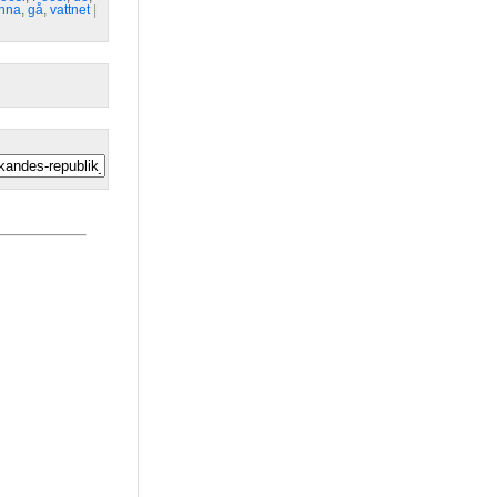
nna
,
gå
,
vattnet
| 