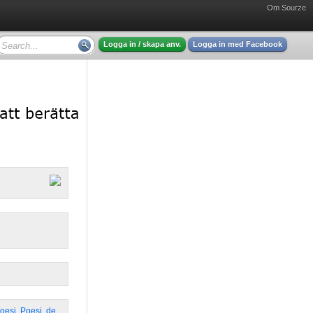
Om Sourze
Logga in / skapa anv.
Logga in med Facebook
Poesi
,
Poesi
,
de
,