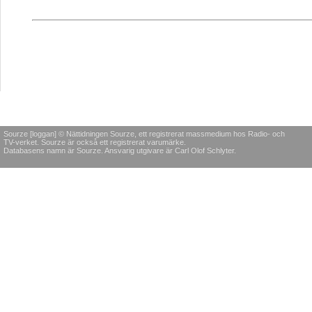
Sourze [loggan] © Nättidningen Sourze, ett registrerat massmedium hos Radio- och
TV-verket. Sourze är också ett registrerat varumärke.
Databasens namn är Sourze. Ansvarig utgivare är Carl Olof Schlyter.