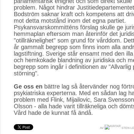
parlamentarisk enighet och som direkt skulle 
problem. Något hindrar Justitiedepartementet
Bodström saknar kraft och kompetens att dri
mot detta motstånd inom det egna partiet.
Psykansvarskommitténs förslag skulle ge juri
hemmaplan eftersom man återinför det juridi
"otillräknelighet" som grund för vårddom. Det
år gammalt begrepp som finns inom alla andr
lagstiftning. Sverige står ensamt med den il
och hemkokade blandning av juridiska och m
begrepp som ingår i definitionen av "Allvarlig
störning".
Ge oss en
bättre lag så återvänder nog förtr
psykiatriska experterna. Med en sådan lag had
problem med Flink, Mijailovic, Sara Svensson 
Olsson - alla hade varit tillräkneliga och dömts
Vård hade de kunnat få ändå.
AV
STEN L