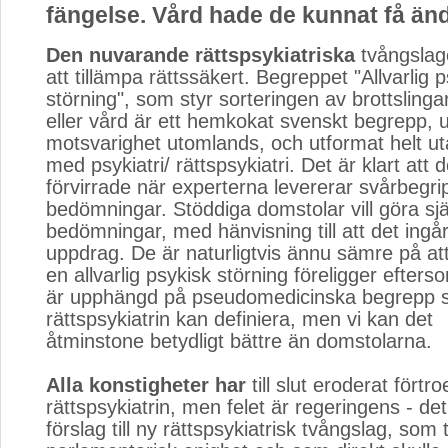
fängelse. Vård hade de kunnat få än
Den nuvarande rättspsykiatriska
tvångslage
att tillämpa rättssäkert. Begreppet "Allvarlig 
störning", som styr sorteringen av brottslingar 
eller vård är ett hemkokat svenskt begrepp, 
motsvarighet utomlands, och utformat helt ut
med psykiatri/ rättspsykiatri. Det är klart att 
förvirrade när experterna levererar svårbegrip
bedömningar. Stöddiga domstolar vill göra sj
bedömningar, med hänvisning till att det ingår
uppdrag. De är naturligtvis ännu sämre på 
en allvarlig psykisk störning föreligger efters
är upphängd på pseudomedicinska begrepp s
rättspsykiatrin kan definiera, men vi kan det
åtminstone betydligt bättre än domstolarna.
Alla konstigheter har
till slut eroderat förtro
rättspsykiatrin, men felet är regeringens - det
förslag till ny rättspsykiatrisk tvångslag, som 