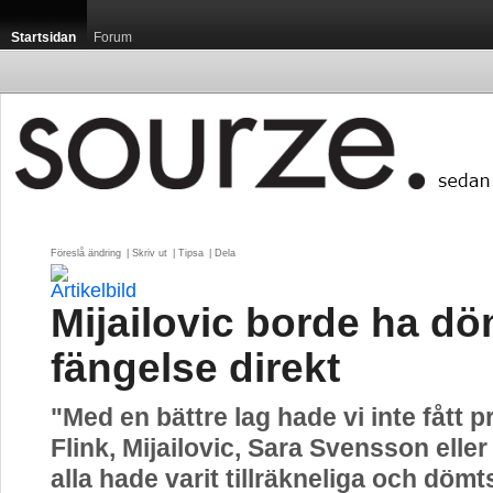
Startsidan
Forum
Föreslå ändring
| 
Skriv ut
| 
Tipsa
| 
Dela
Mijailovic borde ha döm
fängelse direkt
"Med en bättre lag hade vi inte fått
Flink, Mijailovic, Sara Svensson eller
alla hade varit tillräkneliga och dömts 