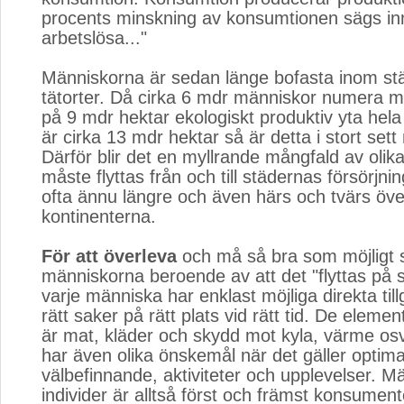
procents minskning av konsumtionen sägs i
arbetslösa..."
Människorna är sedan länge bofasta inom st
tätorter. Då cirka 6 mdr människor numera 
på 9 mdr hektar ekologiskt produktiv yta hela
är cirka 13 mdr hektar så är detta i stort sett
Därför blir det en myllrande mångfald av oli
måste flyttas från och till städernas försörjn
ofta ännu längre och även härs och tvärs öve
kontinenterna.
För att överleva
och må så bra som möjligt s
människorna beroende av att det "flyttas på s
varje människa har enklast möjliga direkta tillg
rätt saker på rätt plats vid rätt tid. De elem
är mat, kläder och skydd mot kyla, värme osv.
har även olika önskemål när det gäller optima
välbefinnande, aktiviteter och upplevelser. M
individer är alltså först och främst konsumen