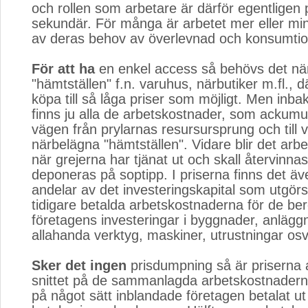
och rollen som arbetare är därför egentligen 
sekundär. För många är arbetet mer eller mi
av deras behov av överlevnad och konsumtio
För att ha
en enkel access så behövs det när
"hämtställen" f.n. varuhus, närbutiker m.fl., där
köpa till så låga priser som möjligt. Men inbak
finns ju alla de arbetskostnader, som ackumu
vägen från prylarnas resursursprung och till 
närbelägna "hämtställen". Vidare blir det arb
när grejerna har tjänat ut och skall återvinnas
deponeras på soptipp. I priserna finns det ä
andelar av det investeringskapital som utgörs
tidigare betalda arbetskostnaderna för de be
företagens investeringar i byggnader, anlägg
allahanda verktyg, maskiner, utrustningar osv
Sker det ingen
prisdumpning så är priserna al
snittet på de sammanlagda arbetskostnadern
på något sätt inblandade företagen betalat ut