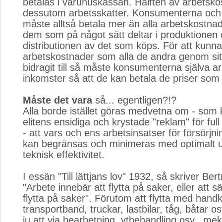
betalas i varuhuskassan. Hälften av arbetsk
dessutom arbetsskatter. Konsumenterna och
måste alltså betala mer än alla arbetskostnad
dem som på något sätt deltar i produktionen
distributionen av det som köps. För att kunna 
arbetskostnader som alla de andra genom sit
bidragit till så måste konsumenterna själva ar
inkomster så att de kan betala de priser som
Måste det vara
så... egentligen?!?
Alla borde istället göras medvetna om - som 
elitens ensidiga och krystade "reklam" för full
- att vars och ens arbetsinsatser för försörjni
kan begränsas och minimeras med optimalt u
teknisk effektivitet.
I essän "Till lättjans lov" 1932, så skriver Ber
"Arbete innebär att flytta på saker, eller att s
flytta på saker". Förutom att flytta med handk
transportband, truckar, lastbilar, tåg, båtar os
ju att via bearbetning, ytbehandling osv., me