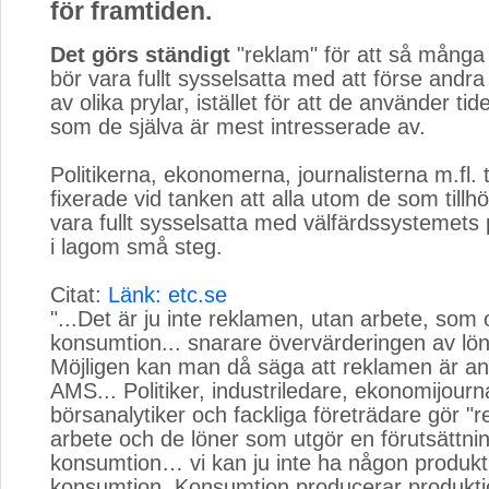
för framtiden.
Det görs ständigt
"reklam" för att så många 
bör vara fullt sysselsatta med att förse andra
av olika prylar, istället för att de använder tide
som de själva är mest intresserade av.
Politikerna, ekonomerna, journalisterna m.fl. 
fixerade vid tanken att alla utom de som tillhö
vara fullt sysselsatta med välfärdssystemets p
i lagom små steg.
Citat:
Länk: etc.se
"...Det är ju inte reklamen, utan arbete, som
konsumtion... snarare övervärderingen av lön
Möjligen kan man då säga att reklamen är an
AMS... Politiker, industriledare, ekonomijourna
börsanalytiker och fackliga företrädare gör "r
arbete och de löner som utgör en förutsättnin
konsumtion… vi kan ju inte ha någon produkt
konsumtion. Konsumtion producerar produkti