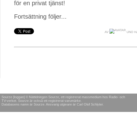
för en privat tjänst!
Fortsättning följer...
AV
UNO H
Sourze [loggan] © Nättidningen Sourze, ett registrerat massmedium hos Radio- och
TV-verket. Sourze är också ett registrerat varumärke.
Databasens namn är Sourze. Ansvarig utgivare är Carl Olof Schlyter.