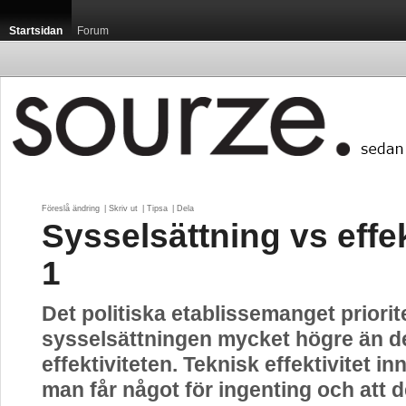
Startsidan
Forum
Föreslå ändring
| 
Skriv ut
| 
Tipsa
| 
Dela
Sysselsättning vs effek
1
Det politiska etablissemanget priorit
sysselsättningen mycket högre än d
effektiviteten. Teknisk effektivitet in
man får något för ingenting och att d