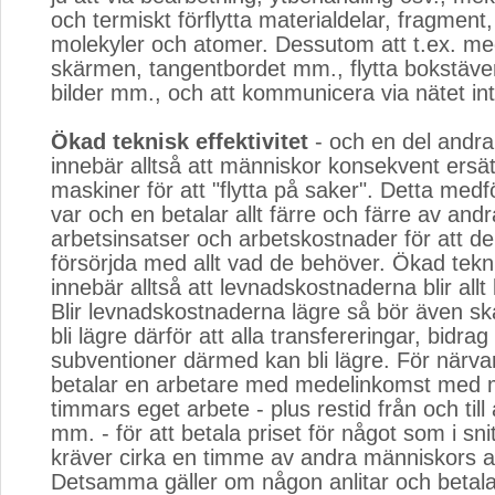
och termiskt förflytta materialdelar, fragment
molekyler och atomer. Dessutom att t.ex. m
skärmen, tangentbordet mm., flytta bokstäver,
bilder mm., och att kommunicera via nätet int
Ökad teknisk effektivitet
- och en del andra 
innebär alltså att människor konsekvent ersä
maskiner för att "flytta på saker". Detta medfö
var och en betalar allt färre och färre av an
arbetsinsatser och arbetskostnader för att de 
försörjda med allt vad de behöver. Ökad teknis
innebär alltså att levnadskostnaderna blir allt
Blir levnadskostnaderna lägre så bör även s
bli lägre därför att alla transfereringar, bidrag
subventioner därmed kan bli lägre. För närv
betalar en arbetare med medelinkomst med 
timmars eget arbete - plus restid från och till
mm. - för att betala priset för något som i snit
kräver cirka en timme av andra människors a
Detsamma gäller om någon anlitar och betal