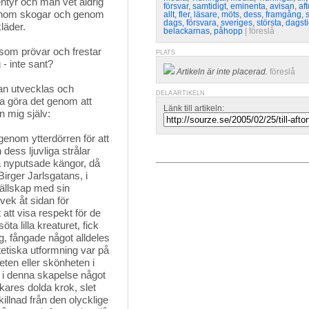
ntyr och man vet aldrig 
försvar
,
samtidigt
,
eminenta
,
avisan
,
af
 genom skogar och genom
allt
,
fler
,
läsare
,
möts
,
dess
,
framgång
,
dags
,
försvara
,
sveriges
,
största
,
dagst
kläder.
belackarnas
,
påhopp
| 
föreslå
 som prövar och frestar 
PLATS
g - inte sant?
Artikeln är inte placerad.
föreslå
n utvecklas och 
DELA ARTIKELN
ka göra det genom att
Länk till artikeln:
 mig själv:
enom ytterdörren för att 
dess ljuvliga strålar
na nyputsade kängor, då
irger Jarlsgatans, i
sällskap med sin
 vek åt sidan för
 att visa respekt för de
ta lilla kreaturet, fick
ig, fångade något alldeles
etiska utformning var på
heten eller skönheten i
 i denna skapelse något
skares dolda krok, slet
illnad från den olycklige