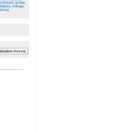
tonbladet
,
lockar
,
skepsis
,
många
,
idning
,