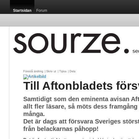
Startsidan
Forum
Föreslå ändring
| 
Skriv ut
| 
Tipsa
| 
Dela
Till Aftonbladets för
Samtidigt som den eminenta avisan Aft
allt fler läsare, så möts dess framgån
många.
Det är dags att försvara Sveriges störs
från belackarnas påhopp!