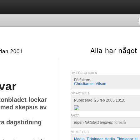
OM FÖRFATTAREN
Författare:
svar
Christian de Vilson
OM ARTIKELN
onbladet lockar
Publicerad: 25 feb 2005 13:10
g med skepsis av
FAKTA
ta dagstidning
Ingen faktatext angiven
föreslå
NYCKELORD
Media
,
Tidningar
,
Media
,
Tidningar
,
till