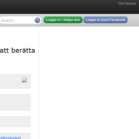
Om Sourze
Logga in / skapa anv.
Logga in med Facebook
,
aftonbladets
,