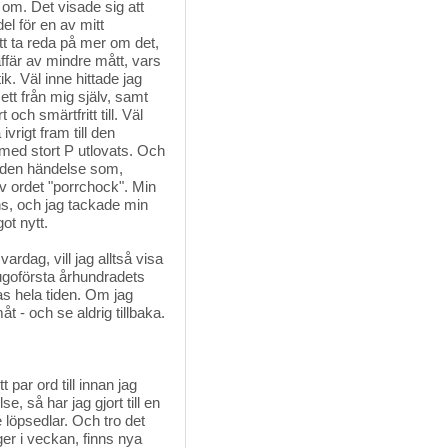
n om. Det visade sig att
el för en av mitt
tt ta reda på mer om det,
affär av mindre mått, vars
k. Väl inne hittade jag
ett från mig själv, samt
 och smärtfritt till. Väl
vrigt fram till den
med stort P utlovats. Och
m den händelse som,
v ordet "porrchock". Min
ns, och jag tackade min
ot nytt.
ardag, vill jag alltså visa
tjugoförsta århundradets
as hela tiden. Om jag
t - och se aldrig tillbaka.
par ord till innan jag
, så har jag gjort till en
 löpsedlar. Och tro det
ger i veckan, finns nya