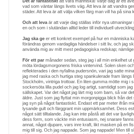
Det är fantastiskt
att vara människa! Varje dag är ett äve
vad som väntar längs livets väg. Att leva är att vandra
städer. Att leva är att välja vilken färg man vill ha på sina 
Och att leva
är att varje dag ställas inför nya utmaningar
en och som i slutändan alltid leder till individuell utvecklin
Jag ska ge
er ett konkret exempel på hur en människa ka
förändras genom vardagliga händelser i sitt liv, och jag s
använda mig av mitt mest pedagogiska redskap; nämligen
För ett par
månader sedan, steg jag i all min enkelhet ut g
möta lördagsmorgonens friska vintervind. Solen sken och 
reflekterades i den nyfallna pudersnön, vari jag satte mi
jag med raska och hurtiga steg spankulerade fram längs B
Stockholm, vintriga trottoar. En liten gumma mötte mig i 
sockersöta lilla pudel och jag log artigt, samtidigt som jag
sällskapet. Var det något jag lärt mig som barn, så var det
äldre. Just som jag flyttat min morgonpigga blick från det sö
jag syn på något fantastiskt. Endast ett par meter ifrån m
lysande gult och färggrant min uppmärksamhet. Dess est
något sätt tilltalande. Jag kan inte påstå att det var ljuvlig
dess form, som väckte min entusiasm, nej snarare fanns
annat, något djupare, vars inre kraft, likt masken på en fi
mig till sig. Och jag nappade. Som jag nappade! Men till sk