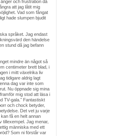
 ånger och frustration då
ngra att jag låtit mig
möjlighet. Vad som fångat
sligt hade slumpen bjudit
enska språket. Jag endast 
märkningsvärd den händelse
den stund då jag befann
 inget mindre än något så
m centimeter brett blad, i
gen i mitt växelrika liv
 tidigare aldrig lagt
 denna dag var inte som
förut. Nu öppnade sig mina
ramför mig stod att läsa i
nd TV-gala." Fantastiskt
porr och chock betyder,
etydelse. Det vet ju varje
 kan få en helt annan
v tillexempel. Jag menar,
ettig människa med ett
 bröd? Som ni förstår var