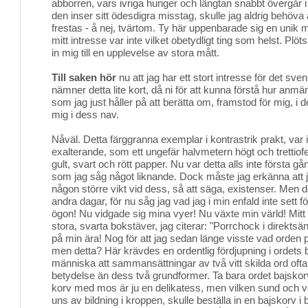
abborren, vars ivriga hunger och längtan snabbt övergår i
den inser sitt ödesdigra misstag, skulle jag aldrig behöva å
frestas - å nej, tvärtom. Ty här uppenbarade sig en unik 
mitt intresse var inte vilket obetydligt ting som helst. Plöt
in mig till en upplevelse av stora mått.
Till saken hör
nu att jag har ett stort intresse för det sv
nämner detta lite kort, då ni för att kunna förstå hur an
som jag just håller på att berätta om, framstod för mig, i 
mig i dess nav.
Nåväl. Detta färggranna exemplar i kontrastrik prakt, var
exalterande, som ett ungefär halvmetern högt och trettiofe
gult, svart och rött papper. Nu var detta alls inte första gån
som jag såg något liknande. Dock måste jag erkänna att jag
någon större vikt vid dess, så att säga, existenser. Men
andra dagar, för nu såg jag vad jag i min enfald inte sett 
ögon! Nu vidgade sig mina vyer! Nu växte min värld! Mitt f
stora, svarta bokstäver, jag citerar: "Porrchock i direktsä
på min ära! Nog för att jag sedan länge visste vad orden 
men detta? Här krävdes en ordentlig fördjupning i ordets b
människa att sammansättningar av två vitt skilda ord ofta
betydelse än dess två grundformer. Ta bara ordet bajskor
korv med mos är ju en delikatess, men vilken sund och v
uns av bildning i kroppen, skulle beställa in en bajskorv i