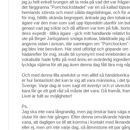
jag ju helt enkelt tvungen att ta reda på vad det var fråga
det färggranna "Porrchocksbladet" var en så kallad löpsed
hemlands största och mest sålda dagstidningar, och för a
för mig, hittills okända begreppet, äntrade jag den tobaks
ägare var den man som satt upp löpsedeln utanför sin buti
genast vad jag sökte och då affären var tom på folk, borts
dess expedit - tillika ägare - gick mitt handlande relativt fort
ute på Birger Jarlsgatans snöiga trottoar, bläddrade jag så i
angivna sidan i avisan, där sanningen om "Porrchocken" 
jag blev inte besviken. Här stod utförligt och gripande o
hädanefter för mig, skulle bli synonymt med innebörden a
vokabulär hade fyllts på med ännu en ovärderlig ingredie
lyckliga stjärna för att jag även denna dag fått lära mig någ
Och med denna lilla anekdot ur min alltid så händelserika v
er hur fantastiskt det kan te sig att vara människa, i det 
Sverige. Varje dag är som sagt ett äventyr och vi utveckl
bara får ge ett gott råd så måste det vara: Gå framåt, framå
Livet är fullt av möjligheter!
Ps.
Jag ska inte vara långrandig, men jag önskar bara säga ett 
slutar för den här gången. Efter denna omvälvande händelse
vana, att dagligen se till att komma i kontakt med liknande
eller ej, men om inte varje dag, så åtminstone ett par gån