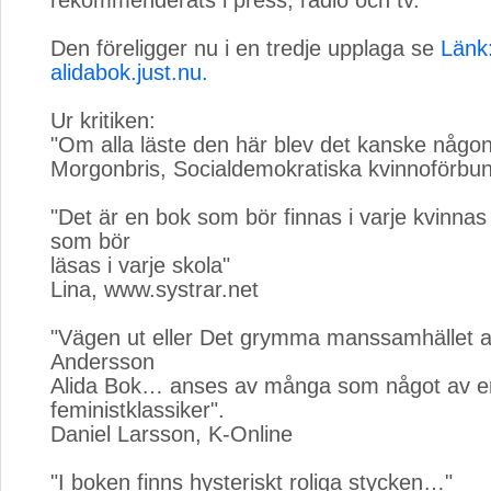
rekommenderats i press, radio och tv.
Den föreligger nu i en tredje upplaga se
Länk
alidabok.just.nu.
Ur kritiken:
"Om alla läste den här blev det kanske någo
Morgonbris, Socialdemokratiska kvinnoförbund
"Det är en bok som bör finnas i varje kvinnas
som bör
läsas i varje skola"
Lina, www.systrar.net
"Vägen ut eller Det grymma manssamhället 
Andersson
Alida Bok… anses av många som något av e
feministklassiker".
Daniel Larsson, K-Online
"I boken finns hysteriskt roliga stycken…"