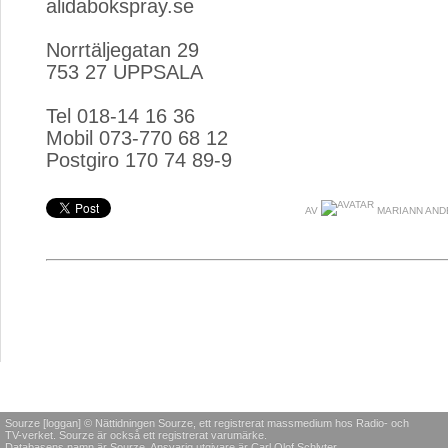
alidabokspray.se
Norrtäljegatan 29
753 27 UPPSALA
Tel 018-14 16 36
Mobil 073-770 68 12
Postgiro 170 74 89-9
AV
MARIANN AN
Sourze [loggan] © Nättidningen Sourze, ett registrerat massmedium hos Radio- och
TV-verket. Sourze är också ett registrerat varumärke.
Databasens namn är Sourze. Ansvarig utgivare är Carl Olof Schlyter.