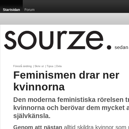
Startsidan
Forum
Föreslå ändring
| 
Skriv ut
| 
Tipsa
| 
Dela
Feminismen drar ner
kvinnorna
Den moderna feministiska rörelsen t
kvinnorna och berövar dem mycket 
självkänsla.
Genom att nästan
alltid skildra kvinnor som 