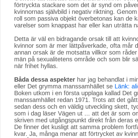
förtryckta stackare som det är synd om påve
kvinnornas självbild i negativ riktning. Genom
roll som passiva objekt överbetonas kan de 
varelser som knappast har eller kan uträtta n
Detta är väl en bidragande orsak till att kvinn
kvinnor som är mer lättpåverkade, ofta mår då
annan orsak är de motsatta villkor som råder
män på sexualitetens område och som blir särs
när frihet hyllas.
Båda dessa aspekter
har jag behandlat i mi
eller Det grymma manssamhället se
Länk: al
Boken utkom i en första upplaga kallad Det 
manssamhället redan 1971. Trots att det gått
sedan dess och en väldig utveckling skett, ty
som i dag läser Vägen ut ... att det är som 
skriven med utgångspunkt direkt från deras e
De finner det kusligt att samma problem fortf
kvar. Ja, många menar att förtrycket av kvinn