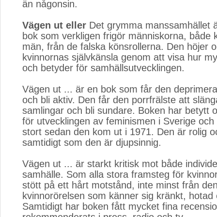
än någonsin.
Vägen ut eller
Det grymma manssamhället är
bok som verkligen frigör människorna, både 
män, från de falska könsrollerna. Den höjer 
kvinnornas självkänsla genom att visa hur my
och betyder för samhällsutvecklingen.
Vägen ut ... är en bok som får den deprimera
och bli aktiv. Den får den porrfrälste att slän
samlingar och bli sundare. Boken har betytt o
för utvecklingen av feminismen i Sverige och 
stort sedan den kom ut i 1971. Den är rolig oc
samtidigt som den är djupsinnig.
Vägen ut ... är starkt kritisk mot både individ
samhälle. Som alla stora framsteg för kvinno
stött på ett hårt motstånd, inte minst från de
kvinnorörelsen som känner sig kränkt, hotad 
Samtidigt har boken fått mycket fina recensi