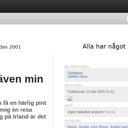
OM FÖRFATTAREN
Författare:
 även min
Staffan Huss
OM ARTIKELN
Publicerad: 22 feb 2005 21:42
 få en härlig pint
FAKTA
r nog en resa
Ingen faktatext angiven
föreslå
 på Irland är det
NYCKELORD
Resor
,
Jorden
,
runt
,
Resor
,
Jorden runt