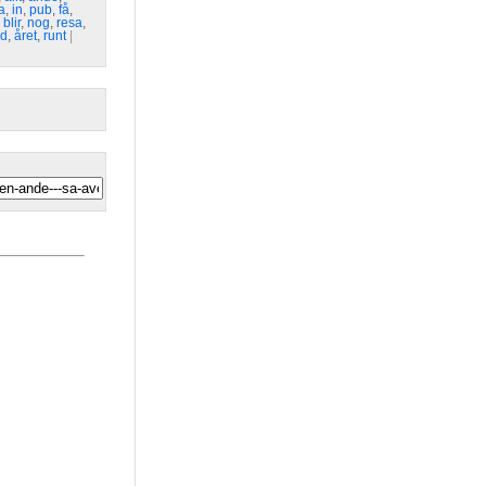
a
,
in
,
pub
,
få
,
,
blir
,
nog
,
resa
,
nd
,
året
,
runt
| 