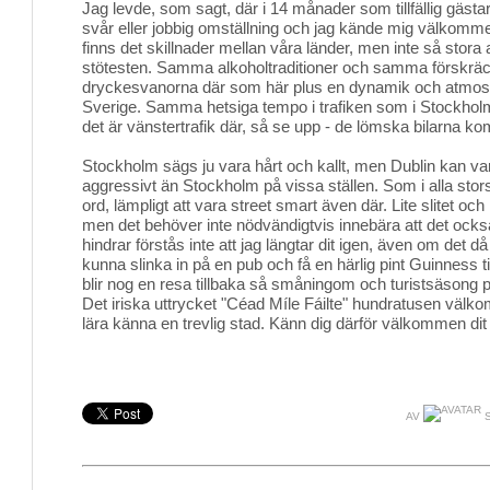
Jag levde, som sagt, där i 14 månader som tillfällig gästa
svår eller jobbig omställning och jag kände mig välkommen
finns det skillnader mellan våra länder, men inte så stora 
stötesten. Samma alkoholtraditioner och samma förskräck
dryckesvanorna där som här plus en dynamik och atmosfär
Sverige. Samma hetsiga tempo i trafiken som i Stockholm.
det är vänstertrafik där, så se upp - de lömska bilarna kom
Stockholm sägs ju vara hårt och kallt, men Dublin kan va
aggressivt än Stockholm på vissa ställen. Som i alla stor
ord, lämpligt att vara street smart även där. Lite slitet och
men det behöver inte nödvändigtvis innebära att det ocks
hindrar förstås inte att jag längtar dit igen, även om det då
kunna slinka in på en pub och få en härlig pint Guinness ti
blir nog en resa tillbaka så småningom och turistsäsong på
Det iriska uttrycket "Céad Míle Fáilte" hundratusen välko
lära känna en trevlig stad. Känn dig därför välkommen dit
AV
S