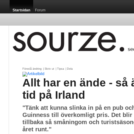
Startsidan
Forum
Föreslå ändring
| 
Skriv ut
| 
Tipsa
| 
Dela
Allt har en ände - så
tid på Irland
"Tänk att kunna slinka in på en pub och
Guinness till överkomligt pris. Det bli
tillbaka så småningom och turistsäsong
året runt."