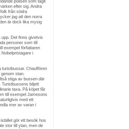
idande polisen som tagit
ärken efter sig. Andra
olk från södra
ycker jag att den norra
Staden är dock lika mysig
 upp. Det finns givetvis 
da personer som till
ll exempel författaren
 Nobelpristagare i
a turistbussar. Chauffören
ng genom stan.
lltså stiga av bussen där
 Turistbussens biljett
dinarie taxa. På köpet får
som till exempel Jamesons
aturligtvis med ett
ndla mer av varan i
stället gör ett besök hos 
 stor till ytan, men de