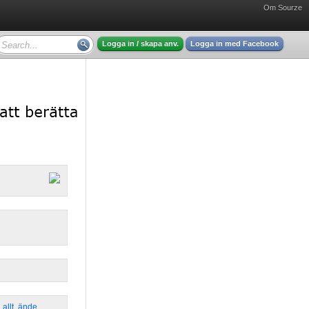
Om Sourze
Logga in / skapa anv.
Logga in med Facebook
,
allt
,
ände
,