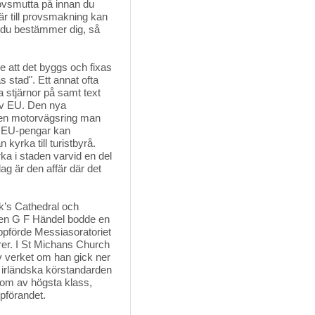
rovsmutta på innan du
är till provsmakning kan
 du bestämmer dig, så
e att det byggs och fixas
as stad". Ett annat ofta
 stjärnor på samt text
 av EU. Den nya
den motorvägsring man
ad EU-pengar kan
kyrka till turistbyrå.
rka i staden varvid en del
ag är den affär där det
k’s Cathedral och 
ören G F Händel bodde en
ppförde Messiasoratoriet
er. I St Michans Church
v verket om han gick ner
n irländska körstandarden
som av högsta klass,
ppförandet.