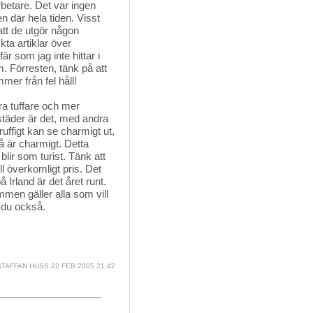
rbetare. Det var ingen
 där hela tiden. Visst
att de utgör någon
ta artiklar över
 som jag inte hittar i
 Förresten, tänk på att
mer från fel håll!
ra tuffare och mer
städer är det, med andra
 ruffigt kan se charmigt ut,
å är charmigt. Detta
 blir som turist. Tänk att
ll överkomligt pris. Det
 Irland är det året runt.
mmen gäller alla som vill
 du också.
TAFFAN HUSS
22 FEB 2005 21:42