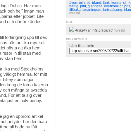
även
,
min
,
tid
,
irland
,
tänk
,
kunna
,
slink
ag i Dublin. Har man 
härlig
,
pint
,
guinness
,
överkomligt
,
pris
tillbaka
,
småningom
,
turistsäsong
,
irla
"Tack och hej" innan man
föreslå
pubarna efter jobbet. Lite
emland och därför kändes
PLATS
Artikeln är inte placerad.
föreslå
l förlängning upp till sex 
DELA ARTIKELN
nnas nästan lika mycket
Länk till artikeln:
det bästa att åka hem
 resor in till stan med
 av stan hem.
fär lika med Stockholms 
g väldigt hemma, för mitt
r Liffey som utgör
den kring de forna kajerna
city och många är avsedda
und. För att ta sig över
nta just en halv penny.
jag en upprörd artikel 
et antyder har den bara
tmetall hade nu fått