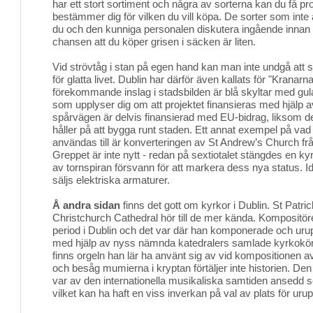
har ett stort sortiment och några av sorterna kan du få p
bestämmer dig för vilken du vill köpa. De sorter som inte 
du och den kunniga personalen diskutera ingående innan
chansen att du köper grisen i säcken är liten.
Vid strövtåg i stan på egen hand kan man inte undgå att s
för glatta livet. Dublin har därför även kallats för "Kranarn
förekommande inslag i stadsbilden är blå skyltar med gula
som upplyser dig om att projektet finansieras med hjälp
spårvägen är delvis finansierad med EU-bidrag, liksom 
håller på att bygga runt staden. Ett annat exempel på v
användas till är konverteringen av St Andrew’s Church från 
Greppet är inte nytt - redan på sextiotalet stängdes en ky
av tornspiran försvann för att markera dess nya status. Id
säljs elektriska armaturer.
Å andra sidan
finns det gott om kyrkor i Dublin. St Patric
Christchurch Cathedral hör till de mer kända. Komposit
period i Dublin och det var där han komponerade och uru
med hjälp av nyss nämnda katedralers samlade kyrkokör
finns orgeln han lär ha använt sig av vid kompositionen a
och besåg mumierna i kryptan förtäljer inte historien. De
var av den internationella musikaliska samtiden ansedd 
vilket kan ha haft en viss inverkan på val av plats för uru