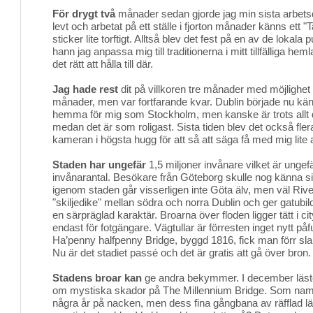
För drygt två
månader sedan gjorde jag min sista arbetsd
levt och arbetat på ett ställe i fjorton månader känns ett 
sticker lite torftigt. Alltså blev det fest på en av de lokala 
hann jag anpassa mig till traditionerna i mitt tillfälliga h
det rätt att hålla till där.
Jag hade rest
dit på villkoren tre månader med möjlighet til
månader, men var fortfarande kvar. Dublin började nu kä
hemma för mig som Stockholm, men kanske är trots allt 
medan det är som roligast. Sista tiden blev det också flera
kameran i högsta hugg för att så att säga få med mig lite
Staden har ungefär
1,5 miljoner invånare vilket är unge
invånarantal. Besökare från Göteborg skulle nog känna si
igenom staden går visserligen inte Göta älv, men väl Rive
"skiljedike" mellan södra och norra Dublin och ger gatubil
en särpräglad karaktär. Broarna över floden ligger tätt i 
endast för fotgängare. Vägtullar är förresten inget nytt påf
Ha’penny halfpenny Bridge, byggd 1816, fick man förr sla
Nu är det stadiet passé och det är gratis att gå över bron.
Stadens broar kan
ge andra bekymmer. I december läste 
om mystiska skador på The Millennium Bridge. Som namn
några år på nacken, men dess fina gångbana av räfflad lät