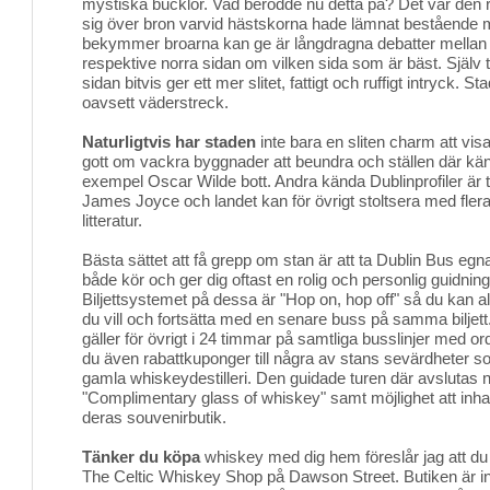
mystiska bucklor. Vad berodde nu detta på? Det var den r
sig över bron varvid hästskorna hade lämnat bestående m
bekymmer broarna kan ge är långdragna debatter mellan f
respektive norra sidan om vilken sida som är bäst. Själv t
sidan bitvis ger ett mer slitet, fattigt och ruffigt intryck. 
oavsett väderstreck.
Naturligtvis har staden
inte bara en sliten charm att visa
gott om vackra byggnader att beundra och ställen där kän
exempel Oscar Wilde bott. Andra kända Dublinprofiler är ti
James Joyce och landet kan för övrigt stoltsera med flera
litteratur.
Bästa sättet att få grepp om stan är att ta Dublin Bus egn
både kör och ger dig oftast en rolig och personlig guidni
Biljettsystemet på dessa är "Hop on, hop off" så du kan a
du vill och fortsätta med en senare buss på samma biljett.
gäller för övrigt i 24 timmar på samtliga busslinjer med or
du även rabattkuponger till några av stans sevärdheter 
gamla whiskeydestilleri. Den guidade turen där avslutas n
"Complimentary glass of whiskey" samt möjlighet att inha
deras souvenirbutik.
Tänker du köpa
whiskey med dig hem föreslår jag att du i
The Celtic Whiskey Shop på Dawson Street. Butiken är inte