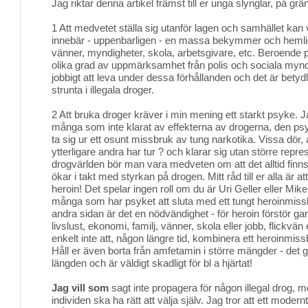
Jag riktar denna artikel främst till er unga slynglar, på gräns
1 Att medvetet ställa sig utanför lagen och samhället kan
innebär - uppenbarligen - en massa bekymmer och hemligh
vänner, myndigheter, skola, arbetsgivare, etc. Beroende 
olika grad av uppmärksamhet från polis och sociala mynd
jobbigt att leva under dessa förhållanden och det är betydli
strunta i illegala droger.
2 Att bruka droger kräver i min mening ett starkt psyke. 
många som inte klarat av effekterna av drogerna, den psyk
ta sig ur ett osunt missbruk av tung narkotika. Vissa dör,
ytterligare andra har tur ? och klarar sig utan större repre
drogvärlden bör man vara medveten om att det alltid finns
ökar i takt med styrkan på drogen. Mitt råd till er alla är at
heroin! Det spelar ingen roll om du är Uri Geller eller Mike
många som har psyket att sluta med ett tungt heroinmis
andra sidan är det en nödvändighet - för heroin förstör gara
livslust, ekonomi, familj, vänner, skola eller jobb, flickvän e
enkelt inte att, någon längre tid, kombinera ett heroinmiss
Håll er även borta från amfetamin i större mängder - det gö
längden och är väldigt skadligt för bl a hjärtat!
Jag vill som
sagt inte propagera för någon illegal drog, m
individen ska ha rätt att välja själv. Jag tror att ett mod