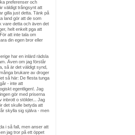
lika preferenser och
r väldigt trångsynt att
 gilla just detta. Tänk på
tta land gör att de som
 vare detta och även det
er, helt enkelt pga att
 För att inte tala om
vara din egen bror eller
ige har en inlärd rädsla
am. Även om jag förstår
 så är det väldigt synd,
et många brukare av droger
t så här: De flesta tunga
år - inte att
logiskt egentligen!. Jag
seringen gör med priserna
 inbrott o stölder... Jag
ör det skulle betyda att
år skylla sig själva - men
 i så fall, men anser att 
en jag tror på ett öppet