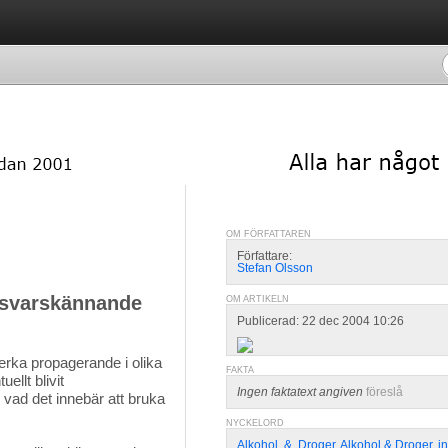
OM FÖRFATTAREN
Författare:
Stefan Olsson
 ansvarskännande
OM ARTIKELN
Publicerad: 22 dec 2004 10:26
erka propagerande i olika 
FAKTA
ellt blivit
Ingen faktatext angiven
föreslå
 vad det innebär att bruka
.
NYCKELORD
Alkohol
,
&
,
Droger
,
Alkohol & Droger
,
i