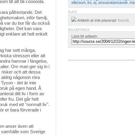
en till att bli cooooola.
eftersom
,
tro
,
ej
,
ansvarskännande
,
mä
 vara påfrestande. Det
PLATS
etsmakeri, inför familj,
Artikeln är inte placerad.
föreslå
på var du bor får du också
igheter. Det kan vara
DELA ARTIKELN
gt enklare att helt enkelt
Länk till artikeln:
Jag har sett många,
iska stressen eller att
 andra hamnar i fängelse,
salier. Om man ger sig in i
 risker och att dessa
t aldrig någonsin röra
 Tyson - det är inte
sbruk på egen hand. Å
nterat ditt liv i form av
ller fru. Det går helt
bruk med ett "normalt liv".
r er bara förvirrade i
en anser även att 
ernt samhälle som Sverige