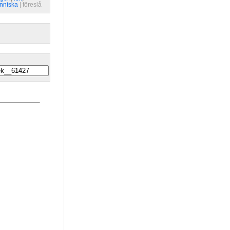
nniska
| 
föreslå