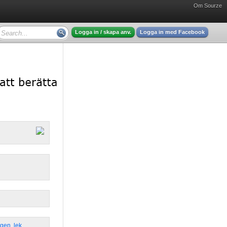
Om Sourze
Logga in / skapa anv.
Logga in med Facebook
ngen
,
lek
,