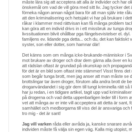
måste lära sig att acceptera att alla är individer och har o
önskemål om vad de vill göra med sitt liv. Jag tycker det ä
förneka någon annan något bara för att man själv inte råkar
att den kriminalisering och hetsjakt vi har på brukare i de
råkar i klammer med rättvisan kan få många problem tack
kan göra att en individ drivs in i ett missbruk av tunga drog
livssituationen blivit ohållbar pga fängelsevistelser el. dyl.
familjens ev. lidande pga detta... och du, det kan faktiskt 
syster, son eller dotter, som hamnar där!
Det känns som om många icke-brukande-människor i Sver
mot brukare av droger och drar dem gärna alla över en k
att rädslan oftast är grundad på okunskap och propaganda,
för det är en bild som oftast inte stämmer! Visst finns d
som begår tunga brott, men jag anser att man måste se de
brottslingar tar även droger, förutom alla andra brott de beg
droganvändandet i sig gör dem till tungt kriminella rätt så 
har ju redan, i en tidigare artikel, tagit upp vad kriminali
på drogerna och vad detta uppenbarligen leder till i form av
vet att många av er inte vill accpeptera att detta är sant, f
samhället och medborgarna till viss del är ansvariga och f
tro mig - det är sant!
Jag vill varken
råda eller avråda ja, kanske snarare avråda
individen måste få välja sin egen väg. Kalla mig utopist, m