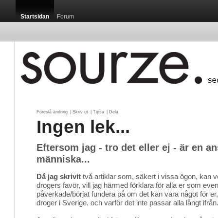
Startsidan
Forum
Föreslå ändring
| 
Skriv ut
| 
Tipsa
| 
Dela
Ingen lek...
Eftersom jag - tro det eller ej - är en
människa...
Då jag skrivit
två artiklar som, säkert i vissa ögon, kan v
drogers favör, vill jag härmed förklara för alla er som eventu
påverkade/börjat fundera på om det kan vara något för er,
droger i Sverige, och varför det inte passar alla långt ifrån