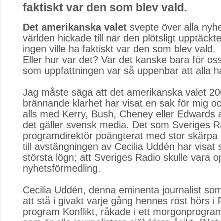
faktiskt var den som blev vald.
Det amerikanska valet
svepte över alla nyh
världen hickade till när den plötsligt upptäck
ingen ville ha faktiskt var den som blev vald.
Eller hur var det? Var det kanske bara för oss 
som uppfattningen var så uppenbar att alla 
Jag måste säga att det amerikanska valet 2
brännande klarhet har visat en sak för mig oc
alls med Kerry, Bush, Cheney eller Edwards a
det gäller svensk media. Det som Sveriges R
programdirektör poängterat med stor skärpa 
till avstängningen av Cecilia Uddén har visat 
största lögn; att Sveriges Radio skulle vara op
nyhetsförmedling.
Cecilia Uddén, denna eminenta journalist so
att stå i givakt varje gång hennes röst hörs i 
program Konflikt, råkade i ett morgonprogra