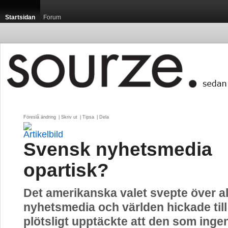
Startsidan
Forum
Föreslå ändring
| 
Skriv ut
| 
Tipsa
| 
Dela
Svensk nyhetsmedia
opartisk?
Det amerikanska valet svepte över al
nyhetsmedia och världen hickade til
plötsligt upptäckte att den som ingen