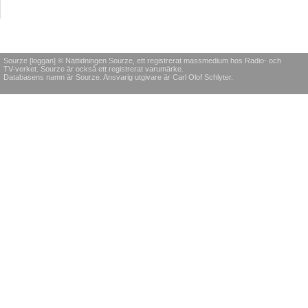
Sourze [loggan] © Nättidningen Sourze, ett registrerat massmedium hos Radio- och
TV-verket. Sourze är också ett registrerat varumärke.
Databasens namn är Sourze. Ansvarig utgivare är Carl Olof Schlyter.