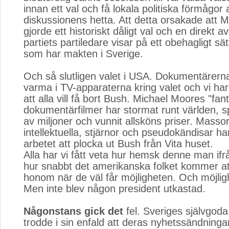
innan ett val och få lokala politiska förmågor a
diskussionens hetta. Att detta orsakade att 
gjorde ett historiskt dåligt val och en direkt av
partiets partiledare visar på ett obehagligt sä
som har makten i Sverige.
Och så slutligen valet i USA. Dokumentärerna
varma i TV-apparaterna kring valet och vi har
att alla vill få bort Bush. Michael Moores "fan
dokumentärfilmer har stormat runt världen, s
av miljoner och vunnit allsköns priser. Massor 
intellektuella, stjärnor och pseudokändisar har 
arbetet att plocka ut Bush från Vita huset.
Alla har vi fått veta hur hemsk denne man if
hur snabbt det amerikanska folket kommer at
honom när de väl får möjligheten. Och möjli
Men inte blev någon president utkastad.
Någonstans gick det
fel. Sveriges självgoda
trodde i sin enfald att deras nyhetssändninga