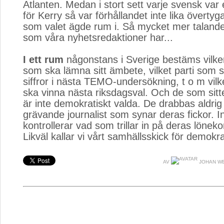
Atlanten. Medan i stort sett varje svensk va
för Kerry så var förhållandet inte lika övertyg
som valet ägde rum i. Så mycket mer talan
som våra nyhetsredaktioner har...
I ett rum
någonstans i Sverige bestäms vilke
som ska lämna sitt ämbete, vilket parti som s
siffror i nästa TEMO-undersökning, t o m vilk
ska vinna nästa riksdagsval. Och de som sitt
är inte demokratiskt valda. De drabbas aldri
grävande journalist som synar deras fickor. 
kontrollerar vad som trillar in på deras lönek
Likväl kallar vi vårt samhällsskick för demokra
AV
JOHAN W