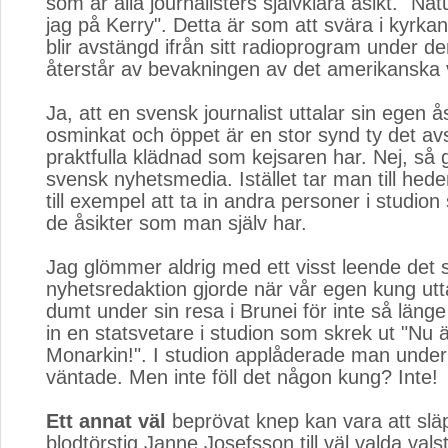
som är alla journalisters självklara åsikt. "Natu
jag på Kerry". Detta är som att svära i kyrka
blir avstängd ifrån sitt radioprogram under d
återstår av bevakningen av det amerikanska 
Ja, att en svensk journalist uttalar sin egen å
osminkat och öppet är en stor synd ty det av
praktfulla klädnad som kejsaren har. Nej, så 
svensk nyhetsmedia. Istället tar man till hed
till exempel att ta in andra personer i studio
de åsikter som man själv har.
Jag glömmer aldrig med ett visst leende det
nyhetsredaktion gjorde när vår egen kung utta
dumt under sin resa i Brunei för inte så läng
in en statsvetare i studion som skrek ut "Nu 
Monarkin!". I studion applåderade man unde
väntade. Men inte föll det någon kung? Inte!
Ett annat väl
beprövat knep kan vara att släp
blodtörstig Janne Josefsson till väl valda vals