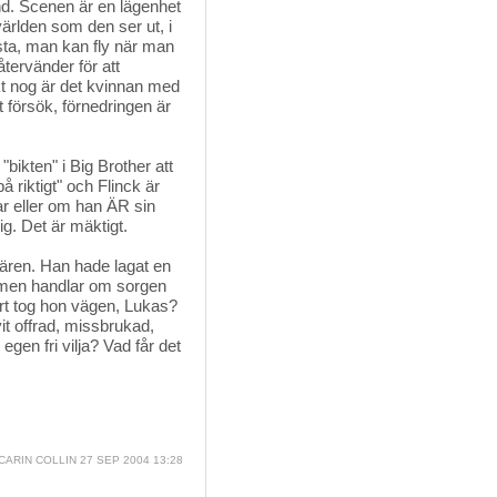
land. Scenen är en lägenhet
världen som den ser ut, i
sta, man kan fly när man
återvänder för att
kt nog är det kvinnan med
 försök, förnedringen är
ikten" i Big Brother att 
 riktigt" och Flinck är
ar eller om han ÄR sin
ig. Det är mäktigt.
iären. Han hade lagat en 
filmen handlar om sorgen
rt tog hon vägen, Lukas?
it offrad, missbrukad,
en fri vilja? Vad får det
CARIN COLLIN
27 SEP 2004 13:28