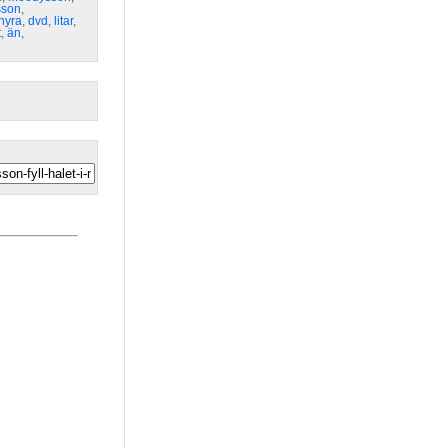
son
,
hyra
,
dvd
,
litar
,
t
,
än
,