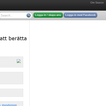
Om Sourze
Logga in / skapa anv.
Logga in med Facebook
m
,
moodysson
,