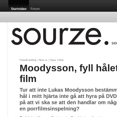
Startsidan
Forum
Föreslå ändring
| 
Skriv ut
| 
Tipsa
| 
Dela
Moodysson, fyll hålet
film
Tur att inte Lukas Moodysson bestämme
hål i mitt hjärta inte gå att hyra på DVD
på att vi ska se att den handlar om någ
en porrfilmsinspelning?