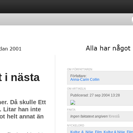
OM FÖRFATTAREN
 i nästa
Författare:
Anna-Carin Collin
OM ARTIKELN
Publicerad: 27 sep 2004 13:28
r. Då skulle Ett
. Litar han inte
FAKTA
ot helt annat än
Ingen faktatext angiven
föreslå
NYCKELORD
Kultur
,
&
,
Nöje
,
Film
,
Kultur & Nöje
,
Fil