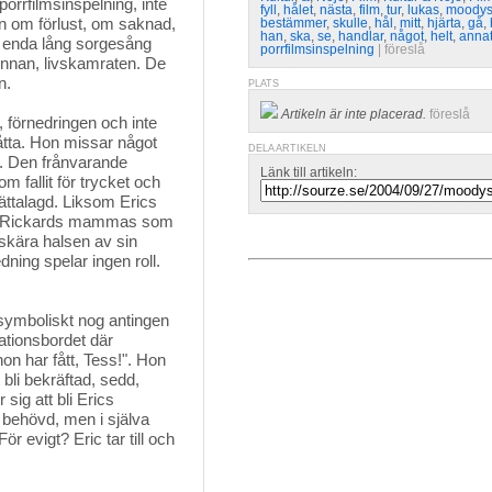
orrfilmsinspelning, inte 
fyll
,
hålet
,
nästa
,
film
,
tur
,
lukas
,
moodys
en om förlust, om saknad,
bestämmer
,
skulle
,
hål
,
mitt
,
hjärta
,
gå
,
han
,
ska
,
se
,
handlar
,
något
,
helt
,
anna
 en enda lång sorgesång
porrfilmsinspelning
| 
föreslå
innan, livskamraten. De
n.
PLATS
Artikeln är inte placerad.
föreslå
, förnedringen och inte
åtta. Hon missar något
DELA ARTIKELN
g. Den frånvarande
Länk till artikeln:
m fallit för trycket och
rättalagd. Liksom Erics
som Rickards mammas som
skära halsen av sin
ing spelar ingen roll.
symboliskt nog antingen
rationsbordet där
hon har fått, Tess!". Hon
t bli bekräftad, sedd,
sig att bli Erics
 behövd, men i själva
ör evigt? Eric tar till och