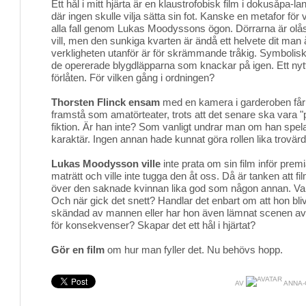
Ett hål i mitt hjärta är en klaustrofobisk film i dokusåpa-
där ingen skulle vilja sätta sin fot. Kanske en metafor för 
alla fall genom Lukas Moodyssons ögon. Dörrarna är olå
vill, men den sunkiga kvarten är ändå ett helvete dit man 
verkligheten utanför är för skrämmande tråkig. Symbolis
de opererade blygdläpparna som knackar på igen. Ett nytt
förlåten. För vilken gång i ordningen?
Thorsten Flinck ensam
med en kamera i garderoben får "b
framstå som amatörteater, trots att det senare ska vara "på
fiktion. Är han inte? Som vanligt undrar man om han spel
karaktär. Ingen annan hade kunnat göra rollen lika trovärd
Lukas Moodysson ville
inte prata om sin film inför prem
maträtt och ville inte tugga den åt oss. Då är tanken att 
över den saknade kvinnan lika god som någon annan. Va
Och när gick det snett? Handlar det enbart om att hon bliv
skändad av mannen eller har hon även lämnat scenen av eg
för konsekvenser? Skapar det ett hål i hjärtat?
Gör en film
om hur man fyller det. Nu behövs hopp.
AV
ANNA-