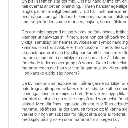
En bit in
i filmen slår det mig. Det här handlar inte om en p
helt oväntat är det en bihandling. Filmen handlar egentlig
längtan, ur ett manligt perspektiv. Ett hål i mitt hjärta är
över någon som gått förlorad - kvinnan, mamman, älskar
som sörjer är den vuxne mannen, pojken, sonen, älskare
Det gör mig upprymd att jag lyckas se förbi blodet, kräket
klampar ut halvvägs in i filmen, som hon gör på bänkrad 
viktigt, samtidigt blir hennes avvikelse en symbolhandlin
kvinnan. Hon har svikit, eller hur? Liksom filmens Tess, so
skönhetsopererat sina blygdläppar för att bli ännu mer till
mamma, som dör i en bilolycka när han är tre år. Lik
förnekade faderns övergrepp på sonen. Geko hade velat 
mamma redan när han var fem år gammal, av vilken anledn
Hon kanske aldrig såg honom?
De kvinnokön som exponeras i påträngande närbilder är 
naturtrogna attrapper av latex eller ett stycke kött på ope
sladdriga skinnflikar knipsas bort. "Fan vilken snygg fitta 
har blivit ett objekt och ställer upp på vad som helst för at
älskad. Men där finns inga äkta känslor. När Tess erbjuder 
mamma, på låtsas, är det ännu ett försök att få känna sig
verket blir hon ett substitut för något äkta som är förlorat. F
med själv på sig rollen som mamma för sin egen far.