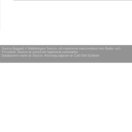
Sourze [loggan] © Nättidningen Sourze, ett registrerat massmedium hos Radio- och
TV-verket. Sourze är också ett registrerat varumärke.
Databasens namn är Sourze. Ansvarig utgivare är Carl Olof Schlyter.