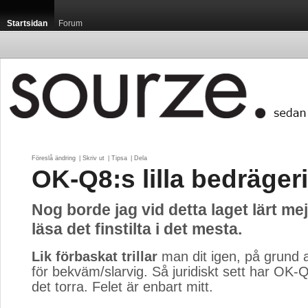
Startsidan
Forum
Föreslå ändring
| 
Skriv ut
| 
Tipsa
| 
Dela
OK-Q8:s lilla bedrägeri
Nog borde jag vid detta laget lärt mej 
läsa det finstilta i det mesta.
Lik förbaskat trillar
man dit igen, på grund a
för bekväm/slarvig. Så juridiskt sett har OK-Q8
det torra. Felet är enbart mitt.