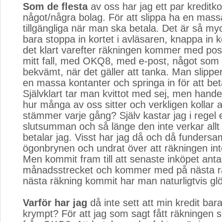
Som de flesta
av oss har jag ett par kreditkort 
något/några bolag. För att slippa ha en mass
tillgängliga när man ska betala. Det är så myc
bara stoppa in kortet i avläsaren, knappa in 
det klart varefter räkningen kommer med post
mitt fall, med OKQ8, med e-post, något som 
bekvämt, när det gäller att tanka. Man slippe
en massa kontanter och springa in för att bet
Självklart tar man kvittot med sej, men hande
hur många av oss sitter och verkligen kollar a
stämmer varje gång? Själv kastar jag i regel 
slutsumman och så länge den inte verkar allt f
betalar jag. Visst har jag då och då fundersam
ögonbrynen och undrat över att räkningen inte
Men kommit fram till att senaste inköpet antag
månadsstrecket och kommer med på nästa r
nästa räkning kommit har man naturligtvis gl
Varför har jag
då inte sett att min kredit bar
krympt? För att jag som sagt fått räkningen 