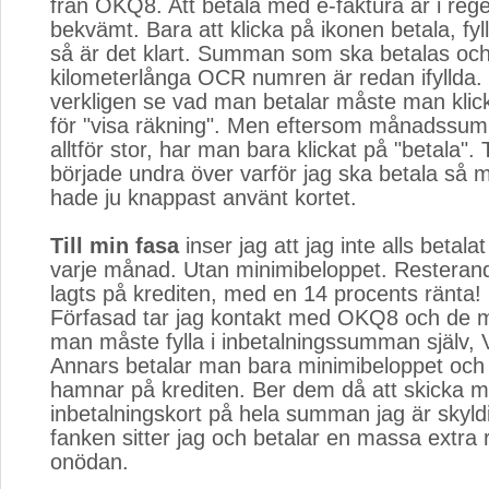
från OKQ8. Att betala med e-faktura är i rege
bekvämt. Bara att klicka på ikonen betala, fyl
så är det klart. Summan som ska betalas och
kilometerlånga OCR numren är redan ifyllda. 
verkligen se vad man betalar måste man klic
för "visa räkning". Men eftersom månadssumm
alltför stor, har man bara klickat på "betala". T
började undra över varför jag ska betala så 
hade ju knappast använt kortet.
Till min fasa
inser jag att jag inte alls beta
varje månad. Utan minimibeloppet. Restera
lagts på krediten, med en 14 procents ränta!
Förfasad tar jag kontakt med OKQ8 och de m
man måste fylla i inbetalningssumman själv,
Annars betalar man bara minimibeloppet och
hamnar på krediten. Ber dem då att skicka mi
inbetalningskort på hela summan jag är skyldi
fanken sitter jag och betalar en massa extra 
onödan.