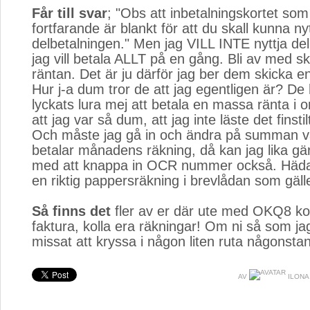
Får till svar
; "Obs att inbetalningskortet som
fortfarande är blankt för att du skall kunna nyt
delbetalningen." Men jag VILL INTE nyttja del
jag vill betala ALLT på en gång. Bli av med sk
räntan. Det är ju därför jag ber dem skicka en
Hur j-a dum tror de att jag egentligen är? De
lyckats lura mej att betala en massa ränta i o
att jag var så dum, att jag inte läste det finstil
Och måste jag gå in och ändra på summan va
betalar månadens räkning, då kan jag lika gä
med att knappa in OCR nummer också. Hädan
en riktig pappersräkning i brevlådan som gälle
Så finns det
fler av er där ute med OKQ8 ko
faktura, kolla era räkningar! Om ni så som jag
missat att kryssa i någon liten ruta någonsta
AV
ILONA