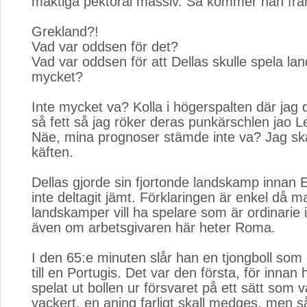
mäktiga pektoral massiv. Så kommer han från
Grekland?!
Vad var oddsen för det?
Vad var oddsen för att Dellas skulle spela la
mycket?
Inte mycket va? Kolla i högerspalten där jag 
så fett så jag röker deras punkärschlen jao L
Näe, mina prognoser stämde inte va? Jag ska
käften.
Dellas gjorde sin fjortonde landskamp innan
inte deltagit jämt. Förklaringen är enkel då m
landskamper vill ha spelare som är ordinarie i
även om arbetsgivaren här heter Roma.
I den 65:e minuten slår han en tjongboll som
till en Portugis. Det var den första, för inna
spelat ut bollen ur försvaret på ett sätt som
vackert, en aning farligt skall medges, men s