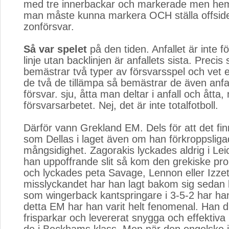
med tre innerbackar och markerade men heml
man måste kunna markera OCH ställa offsi
zonförsvar.
Så var spelet
på den tiden. Anfallet är inte fö
linje utan backlinjen är anfallets sista. Preci
bemästrar två typer av försvarsspel och vet e
de två de tillämpa så bemästrar de även anfal
försvar. sju, åtta man deltar i anfall och åtta,
försvarsarbetet. Nej, det är inte totalfotboll.
Därför vann Grekland EM. Dels för att det fi
som Dellas i laget även om han förkroppslig
mångsidighet. Zagorakis lyckades aldrig i Lei
han uppoffrande slit så kom den grekiske prol
och lyckades peta Savage, Lennon eller Izzet
misslyckandet har han lagt bakom sig sedan l
som wingerback kantspringare i 3-5-2 har han
detta EM har han varit helt fenomenal. Han dr
frisparkar och levererat snygga och effektiva 