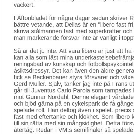
vackert.
I Aftonbladet för några dagar sedan skriver R
bättre vetande, att Dellas är en "libero fast fri
skriva stålmannen fast med superkrafter och 
man markerande försvar inte är vanligt i topp
Så är det ju inte. Att vara libero är just att ha e
kan alla som läst mina underkastelsebefrämj
reningsbad av kunskap och fotbollspsykointell
åsiktsdressyr. Det kan även den äldre gener
fick se Beckenbauer styra försvaret och väx
Gerd Müller. Själv, tänker jag inte på Frans 
går till Juventus Carlo Parola som tampades h
mot Gunnar Nordahl. Denne elegant vårdade 
och bjöd gärna på en cykelspark de få gånge
spelade roll. Han deltog även i spelet. precis
fast med eftertanke och klokhet. Som libero
till sin rätta med sin mångsidighet. Detta förs
återtåg. Redan i VM:s semifinaler så spelade 