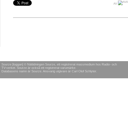
AV
Sourze [loggan] © Nättidningen Sourze, ett registrerat massmedium hos Radio- och
TV-verket. Sourze är också ett registrerat varumärke.
Databasens namn är Sourze. Ansvarig utgivare är Carl Olof Schlyter.