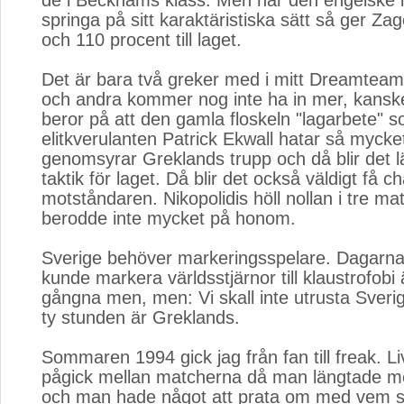
de i Beckhams klass. Men när den engelske i
springa på sitt karaktäristiska sätt så ger Zago
och 110 procent till laget.
Det är bara två greker med i mitt Dreamteam
och andra kommer nog inte ha in mer, kansk
beror på att den gamla floskeln "lagarbete" 
elitkverulanten Patrick Ekwall hatar så mycket
genomsyrar Greklands trupp och då blir det lä
taktik för laget. Då blir det också väldigt få c
motståndaren. Nikopolidis höll nollan i tre m
berodde inte mycket på honom.
Sverige behöver markeringsspelare. Dagarn
kunde markera världsstjärnor till klaustrofobi
gångna men, men: Vi skall inte utrusta Sveri
ty stunden är Greklands.
Sommaren 1994 gick jag från fan till freak. L
pågick mellan matcherna då man längtade me
och man hade något att prata om med vem so