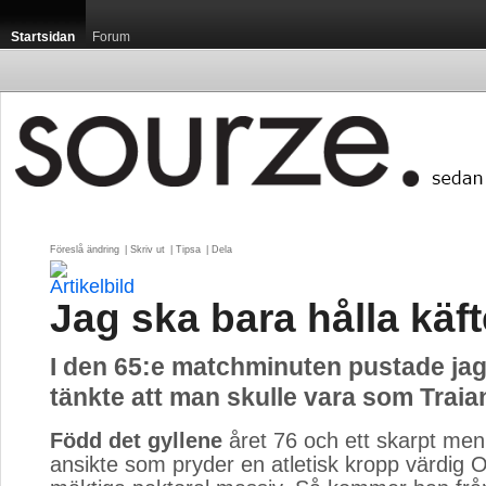
Startsidan
Forum
Föreslå ändring
| 
Skriv ut
| 
Tipsa
| 
Dela
Jag ska bara hålla käf
I den 65:e matchminuten pustade jag
tänkte att man skulle vara som Traia
Född det gyllene
året 76 och ett skarpt men 
ansikte som pryder en atletisk kropp värdig